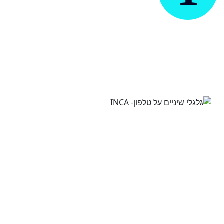
לאנשים הנכונים ויצור את
האפקט הרצוי, נבנה עבורך את
המהלך השיווקי המדויק, בערוצים
המתאימים.