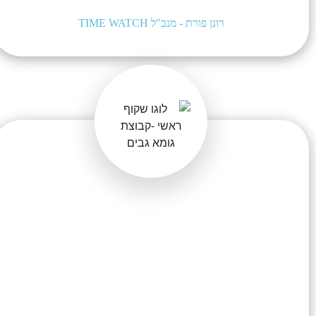
מהמכשירים הסלולריים.
רונן פורת - מנכ"ל TIME WATCH
התחלנו לעבוד עם INCA כבר לפני שנה כחלק
מתהליך האיפיון והקידום של האתר החדש שלנו,
מהר מאוד הבנו שיש לנו עסק עם מקצוענים והעברנו
אליהם את כל פעילות הדיגיטל, הקידום האורגני של
האתר, הטיפול בגוגל ממומן וברשתות החברתיות.
צוות נדיר של מוכשרים, שאפשר לסמוך עליהם והם
מלווים אותנו בתהליכים מורכבים ומניבים תוצאות