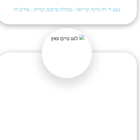
מגמתי ותמידי תוך שימור על הקיים.
נטע-לי דה-לרנה קוריאל - מנהלת פרסום ושיווק - אחים לוי
INCA פועלת עבורנו בשני אפיקים – האורגני
והממומן. כחלק מפעילות הקידום האורגנית הצליחה
INCA לקדם את אתר TIME WATCH למקום
הראשון עבור מילת המפתח התחרותית והחשובה לנו
ביותר ולשמור על מיקום זה לאורך השנים. במקביל
בעזרת אסטרטגיה שיווקית מוצלחת בקמפיין הממומן
בגוגל, הביאה INCA לגידול משמעותי בכמות הלידים