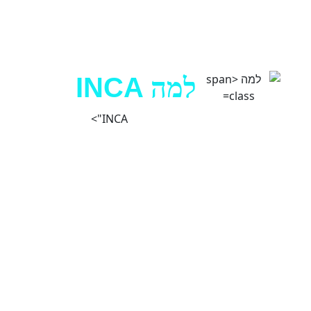
למה
INCA
INCA">
מכיוון שהלקוחות שלנו רואים אותנו
כשותפים לעסק שלהם, אנחנו מובילים
בתחום השיווק הדיגיטלי בתעשייה ומחויבים
לחדשנות וביצועים.
אנו שואפים להביא לך
תוצאות ושירותיות
שהמתחרים שלך רק יכולים
לחלום עליהם.