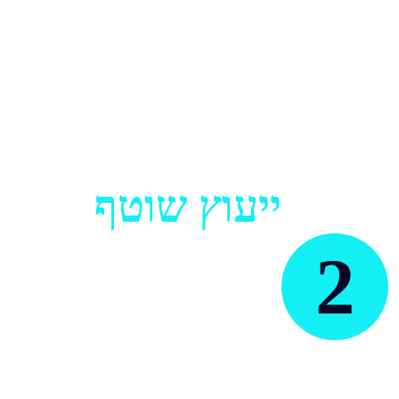
ייעוץ שוטף
INCA
2
הצוות של
(אינקה) מודד
את יעילות הקמפיין שלך בכל רגע,
ומבצע התאמות ודיוקים, כדי
לוודא שהוא עובד עבורך בכל
הכוח.