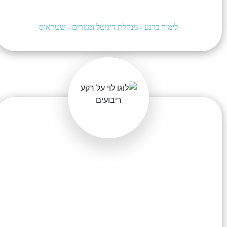
פי המטרות השיווקיות שהוגדרו ואשר עזרו לנו
להשיג את התוצאות העסקיות אליהן כיוונו.
לימור ברנע - מנהלת דיגיטל ומגזרים - שטראוס
חברת INCA שיפרה פלאים את מיקומנו עבור מילת
המפתח התחרותית החשובה לנו ביותר, מה שלא
השכילו לעשות חברות אחרות לפני כן! עבודת
הקידום של חברת INCA עבור אחים לוי יבואני
קרמיקה הינה איכותית ומקצועית. אנו מגיעים ביחד
ובחשיבה משותפת להחלטות מושכלות לשיפור