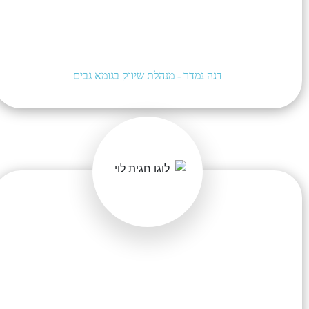
מעולות. יואב, מורן, שירן וכל הצוות שעובד מאחורי
הקלעים, אתם אלופים במתן שירות וזמינים לכל
שאלה, תקלה או דילמה מקצועית שיש לנו. שנמשיך
בעשייה המשותפת ושנייצר הרבה הצלחות!
דנה נמדר - מנהלת שיווק בגומא גבים
מורן, יואב וכל הצוות המקסים, תודה על השירות
המקצועי ועל יחס חם ואמין. ממליצים עליכם בחום
ובאהבה. לעוד המון שנים של עבודה משותפת, חגית
הלוי ושות׳- משרד עורכי דין