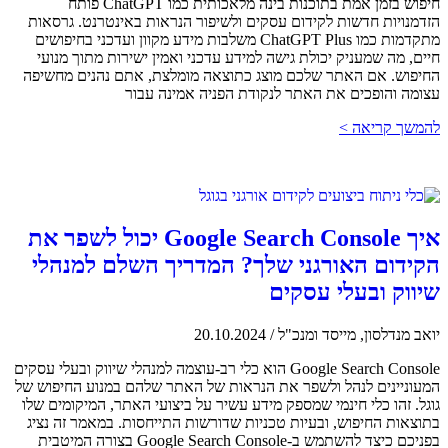
חיפוש בזמן אמת בתוכנות בינה מלאכותית כמו ChatGPT פותח
הזדמנויות חדשות לקידום עסקים ולשיפור הנראות באינטרנט. גרסאות
מתקדמות כמו ChatGPT Plus משלבות מידע מקוון ועדכני בחיפושים
חיים, מה שמעניק יכולת גישה למידע עדכני ואמין ישירות מתוך מנועי
החיפוש. אם האתר שלכם מוצג כתוצאה מומלצת, אתם נהנים מחשיפה
עצומה והופכים את האתר לנקודת הפניה אמינה עבור
להמשך קריאה >
איך Google Search Console יכול לשפר את
הקידום האורגני שלך? המדריך השלם למנהלי
שיווק ובעלי עסקים
יואב מנדלסון, מייסד ומנכ"ל
/
20.10.2024
Google Search Console הוא כלי רב-עוצמה למנהלי שיווק ובעלי עסקים
המעוניינים לנהל ולשפר את הנראות של האתר שלהם במנוע החיפוש של
גוגל. זהו כלי חינמי שמספק מידע עשיר על ביצועי האתר, המיקומים שלו
בתוצאות החיפוש, ובעיות טכניות שדורשות התייחסות. במאמר זה נציג
בפניכם כיצד להשתמש ב-Google Search Console בצורה המיטבית