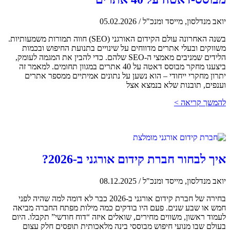
יואב מנדלסון, מייסד ומנכ"ל
/
05.02.2026
בשנה האחרונה עולם הקידום האורגני (SEO) חווה תמורות משמעותיות.
משווקים ובעלי אתרים מדווחים על שינויים בתנועת החיפוש ובכמות
הלידים שמניבים מאמצי ה-SEO שלהם. כדי להבין את המגמה לעומק,
ביצענו מחקר מבוסס דאטה על 40 אתרים במגוון תחומים. למאמר זה
יתרון מחקרי ייחודי – הוא נשען על נתונים אמיתיים ממספר אתרים
וענפים, תובנות שלא בנמצא אצל
להמשך קריאה >
איך לבחור חברת קידום אורגני ב-2026?
יואב מנדלסון, מייסד ומנכ"ל
/
08.12.2025
בחירה של חברת קידום אורגני ב-2026 כבר לא דומה למה שהיה לפני
חמש או שבע שנים. פעם היו בודקים כמה מילות מפתח החברה מביאה
לעמוד ראשון, משווים מחירים, שואלים איזה “דוח חודשי” תקבלו. היום
בעולם שבו מנועי חיפוש מבוססי בינה מלאכותית תופסים חלק עצום