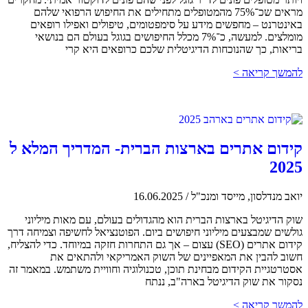
מראים שכ־75% מהמטופלים מתחילים את החיפוש הרפואי שלהם
באינטרנט – מחפשים מידע על סימפטומים, טיפולים ואפילו רופאים
מומלצים. למעשה, כ־7% מכלל החיפושים בגוגל בעולם הם בנושאי
בריאות, כך שהנוכחות הדיגיטלית שלכם כרופאים היא קרי
להמשך קריאה >
קידום אתרים בארצות הברית- המדריך המלא ל
2025
יואב מנדלסון, מייסד ומנכ"ל
/
16.06.2025
שוק הדיגיטל בארצות הברית הוא מהגדולים בעולם, עם מאות מיליוני
גולשים שמבצעים מיליוני חיפושים ביום. הפוטנציאל לחשיפה וצמיחה דרך
קידום אתרים (SEO) עצום – אך גם התחרות חזקה במיוחד. כדי להצליח,
חשוב להבין את המאפיינים של השוק האמריקאי ולהתאים את
אסטרטגיית הקידום מבחינת תוכן, טכנולוגיה וחוויית משתמש. במאמר זה
נסקור את שוק הדיגיטל בארה"ב, ננתח
להמשך קריאה >