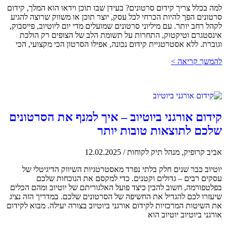
למה בכלל צריך קידום סרטונים? בעידן שבו תוכן וידאו הוא המלך, קידום
סרטונים הפך להיות הכרחי לכל עסק, יוצר תוכן או משווק שרוצה להגיע
לקהל רחב יותר. עם מיליוני סרטונים שמועלים מדי יום ליוטיוב, פייסבוק,
אינסטגרם וטיקטוק, התחרות על תשומת הלב של הצופים רק הולכת
וגוברת. ללא אסטרטגיית קידום נכונה, אפילו הסרטון הכי מקצועי, הכי
להמשך קריאה >
קידום אורגני ביוטיוב – איך למנף את הסרטונים
שלכם לתוצאות טובות יותר
אביב קרופיק, מנהל תיק לקוחות
/
12.02.2025
יוטיוב כבר שנים חלק בלתי נפרד מאסטרטגיות השיווק הדיגיטלי של
עסקים רבים – גדולים וקטנים. כדי למקסם את הנוכחות שלכם
בפלטפורמה, חשוב להבין כיצד פועל האלגוריתם של יוטיוב ומהם הכלים
שיעזרו לכם להגדיל את החשיפה של הסרטונים שלכם. במדריך הזה נציג
את השיטות המרכזיות לקידום אורגני ביוטיוב בצורה יעילה. מבוא לקידום
אורגני ביוטיוב יוטיוב הוא