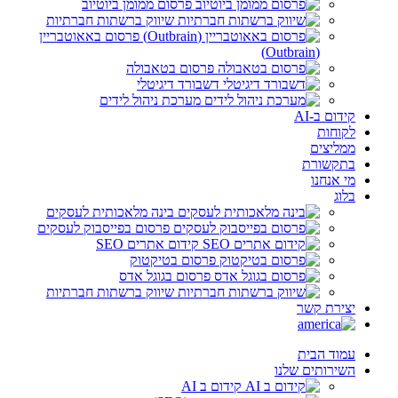
פרסום ממומן ביוטיוב
שיווק ברשתות חברתיות
פרסום באאוטבריין
(Outbrain)
פרסום בטאבולה
דשבורד דיגיטלי
מערכת ניהול לידים
קידום ב-AI
לקוחות
ממליצים
בתקשורת
מי אנחנו
בלוג
בינה מלאכותית לעסקים
פרסום בפייסבוק לעסקים
קידום אתרים SEO
פרסום בטיקטוק
פרסום בגוגל אדס
שיווק ברשתות חברתיות
יצירת קשר
עמוד הבית
השירותים שלנו
קידום ב AI