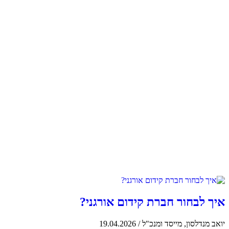
החיפוש בגוגל. המטרה היא להביא
יותר מבקרים על ידי התאמת תוכן,
שיפור מבנה האתר ובניית קישורים.
רוצים ללמוד עוד על קידום אתרים –
בקרו באחד מהפוסטים שלנו.
קידום אתרים
איך לבחור חברת קידום אורגני?
יואב מנדלסון, מייסד ומנכ"ל
/
19.04.2026