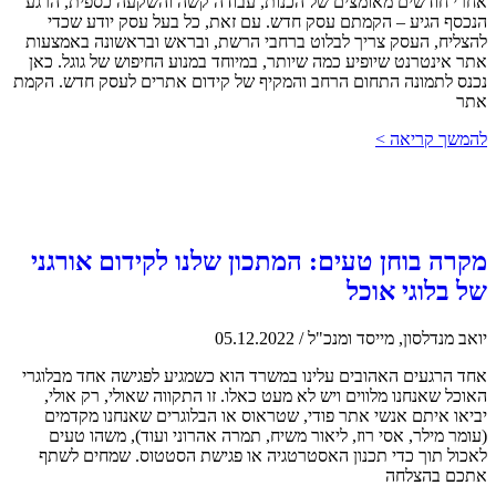
אחרי חודשים מאומצים של הכנות, עבודה קשה והשקעה כספית, הרגע
הנכסף הגיע – הקמתם עסק חדש. עם זאת, כל בעל עסק יודע שכדי
להצליח, העסק צריך לבלוט ברחבי הרשת, ובראש ובראשונה באמצעות
אתר אינטרנט שיופיע כמה שיותר, במיוחד במנוע החיפוש של גוגל. כאן
נכנס לתמונה התחום הרחב והמקיף של קידום אתרים לעסק חדש. הקמת
אתר
להמשך קריאה >
מקרה בוחן טעים: המתכון שלנו לקידום אורגני
של בלוגי אוכל
יואב מנדלסון, מייסד ומנכ"ל
/
05.12.2022
אחד הרגעים האהובים עלינו במשרד הוא כשמגיע לפגישה אחד מבלוגרי
האוכל שאנחנו מלווים ויש לא מעט כאלו. זו התקווה שאולי, רק אולי,
יביאו איתם אנשי אתר פודי, שטראוס או הבלוגרים שאנחנו מקדמים
(עומר מילר, אסי רוז, ליאור משיח, תמרה אהרוני ועוד), משהו טעים
לאכול תוך כדי תכנון האסטרטגיה או פגישת הסטטוס. שמחים לשתף
אתכם בהצלחה