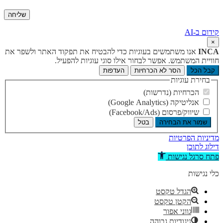
קידום ב-AI
×
INCA
אנו משתמשים בעוגיות כדי להבטיח את תפקוד האתר ולשפר את
חוויית המשתמש. אפשר לבחור אילו סוגי עוגיות להפעיל.
קבל הכל
הסר לא הכרחיות
העדפות
בחירת עוגיות
הכרחיות (נדרשות)
אנליטיקה (Google Analytics)
שיווק/פרסום (Facebook/Ads)
שמור את הבחירה
בטל
מדיניות הפרטיות
דילוג לתוכן
פתח סרגל נגישות
כלי נגישות
הגדל טקסט
הקטן טקסט
גווני אפור
ניגודיות גבוהה