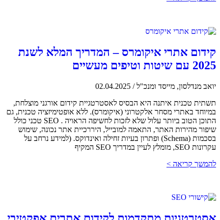
קידום אתרי איקומרס – המדריך המלא לשנת
2025 עם שיטות וטיפים מעשיים
יואב מנדלסון, מייסד ומנכ"ל
/
02.04.2025
תשתית טכנית איתנה היא הבסיס לאסטרטגיית קידום אורגני מוצלחת,
במיוחד באתרי מסחר אלקטרוני (איקומרס). ללא אופטימיזציה טכנית, גם
התוכן הטוב ביותר עלול שלא לזכות לחשיפה הראויה . SEO טכני כולל
שיפור מהירות האתר, התאמה למובייל, היררכיית אתר נכונה, שימוש
בסכמות (Schema) ופתרון בעיות זחילה ואינדוקס. (למידע נרחב על
עקרונות SEO, מומלץ לעיין במדריך SEO המקיף
להמשך קריאה >
אסטרטגיות מתקדמות לקידום אתרים אפקטיבי