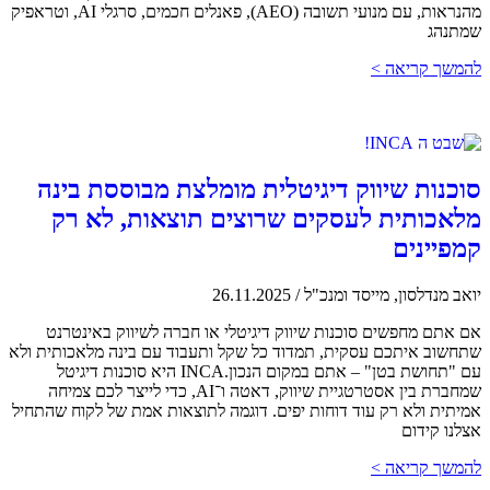
מהנראות, עם מנועי תשובה (AEO), פאנלים חכמים, סרגלי AI, וטראפיק
שמתנהג
להמשך קריאה >
סוכנות שיווק דיגיטלית מומלצת מבוססת בינה
מלאכותית לעסקים שרוצים תוצאות, לא רק
קמפיינים
יואב מנדלסון, מייסד ומנכ"ל
/
26.11.2025
אם אתם מחפשים סוכנות שיווק דיגיטלי או חברה לשיווק באינטרנט
שתחשוב איתכם עסקית, תמדוד כל שקל ותעבוד עם בינה מלאכותית ולא
עם "תחושת בטן" – אתם במקום הנכון.INCA היא סוכנות דיגיטל
שמחברת בין אסטרטגיית שיווק, דאטה ו־AI, כדי לייצר לכם צמיחה
אמיתית ולא רק עוד דוחות יפים. דוגמה לתוצאות אמת של לקוח שהתחיל
אצלנו קידום
להמשך קריאה >