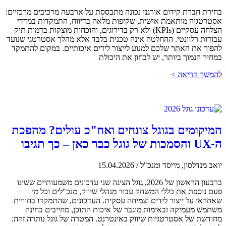
בחירת חברת קידום אורגני נכונה מתבססת על ארבעה מרכיבים מרכזיים:
אסטרטגיה מותאמת אישית, שקיפות מלאה בדיווח, התמקדות במדדי
הצלחה עסקיים (KPIs) ולא רק בדירוגים, והוכחות מוצקות בדמות תיק
עבודות רלוונטי. ההחלטה אינה טכנית בלבד אלא מהלך אסטרטגי שנועד
להפוך את האתר שלכם למנוע לייצור לידים איכותיים. במקום להתמקד
במחיר הנמוך ביותר, יש לבחון את היכולת
להמשך קריאה >
המיקומים בגוגל צונחים ואח"כ עולים? מהפכת
ה-UX והסמכות של גוגל כבר כאן – כך תגיבו
יואב מנדלסון, מייסד ומנכ"ל
/
15.04.2026
ברבעון הראשון של 2026, גוגל הציגה שני עדכונים משמעותיים ששינו
פעם נוספת את כללי המשחק עבור מנהלי שיווק, מנכ"לים וכל מי
שאחראי על ייצור לידים וצמיחה עסקית. העדכונים, שהתמקדו בחוויית
משתמש מעמיקה ובאימות מוגבר של איכות התוכן, מחייבים בחינה
מחודשת של אסטרטגיות שיווק באינטרנט. המטרה של גוגל נותרה זהה: