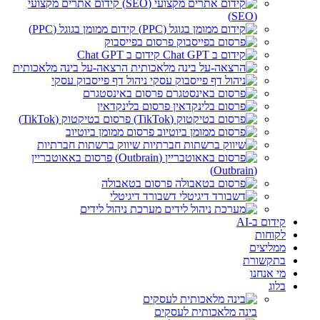
קידום אתרים מקצועי
(SEO)
קידום ממומן בגוגל (PPC)
פרסום בפייסבוק
קידום ב Chat GPT
הרצאה-על בינה מלאכותית
ניהול דף פייסבוק עסקי
פרסום באינסטגרם
פרסום בלינקדאין
פרסום בטיקטוק (TikTok)
פרסום ממומן ביוטיוב
שיווק ברשתות חברתיות
פרסום באאוטבריין
(Outbrain)
פרסום בטאבולה
דשבורד דיגיטלי
מערכת ניהול לידים
קידום ב-AI
לקוחות
ממליצים
בתקשורת
מי אנחנו
בלוג
בינה מלאכותית לעסקים