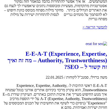
המשתמשים. אז איך אפשר להתחרות בהם? במאמר הזה נסקור
אסטרטגיות מתקדמות, מעשיות ומבוססות נתונים שיאפשרו לך לנצח גם
את האתרים הגדולים ביותר. מחקר מילות מפתח מבוסס כוונת חיפוש –
לא להסתמך על מונחים גנריים לנסות להתחרות ישירות על מילות
מפתח גנריות
להמשך קריאה >
E-E-A-T (Experience, Expertise,
Authority, Trustworthiness) – מה זה ואיך
זה קשור ל – SEO?
משה ברזילי, סמנכ"ל לקוחות
/
22.01.2025
E-E-A-T ראשי התיבות ל- Experience, Expertise, Authority,
Trustworthiness, הוא עקרון מרכזי בקידום אתרים אורגני בגוגל שמנחה
איך מנוע החיפוש מעריך את איכות התוכן באתרים. העיקרון שודרג מ-E-
A-T (Expertise, Authority, Trustworthiness) על ידי הוספת מרכיב
"Experience" (ניסיון) כדי לשקף את החשיבות של תכנים המבוססים על
חוויות ישירות ואמיתיות. מהם א