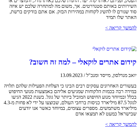
העסק, ופניתם לאותו קהל יעד. החנות שלכם באותו גודל, והמוצרים או
השירותים באותם סטנדרטים. אך, משום מה למתחרה שלכם יש איזה
סוד שגורם לו להשיג לקוחות במהירות הבזק. אם אתם בודקים ברשת,
האתר שלו תמיד
להמשך קריאה >
קידום אתרים לוקאלי – למה זה חשוב?
יואב מנדלסון, מייסד ומנכ"ל
/
13.09.2023
בעשורים האחרונים עסקים רבים הבינו כי הצלחת הפעילות שלהם תלויה
במידה רבה בכמות הלקוחות שמגיעים אליהם באמצעות מנועי החיפוש
בכלל ובמיוחד מנוע החיפוש המוביל ביותר של גוגל. בשנת 2022 הגיעו
לגוגל 87.5 מיליארד כניסות ברחבי העולם, שבוצעו על ידי לא פחות מ-4.3
מיליארד משתמשים. מספרים עצומים, במיוחד כאשר אנו יודעים
שבישראל כמעט לא תמצאו אדם
להמשך קריאה >