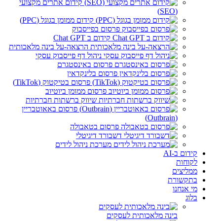
קידום אתרים מקצועי
(SEO)
קידום ממומן בגוגל (PPC)
פרסום בפייסבוק
קידום ב Chat GPT
הרצאה-על בינה מלאכותית
ניהול דף פייסבוק עסקי
פרסום באינסטגרם
פרסום בלינקדאין
פרסום בטיקטוק (TikTok)
פרסום ממומן ביוטיוב
שיווק ברשתות חברתיות
פרסום באאוטבריין
(Outbrain)
פרסום בטאבולה
דשבורד דיגיטלי
מערכת ניהול לידים
קידום ב-AI
לקוחות
ממליצים
בתקשורת
מי אנחנו
בלוג
בינה מלאכותית לעסקים