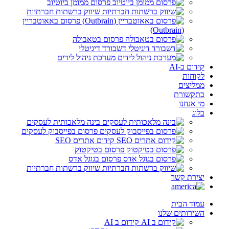
פרסום ממומן ביוטיוב
שיווק ברשתות חברתיות
פרסום באאוטבריין
(Outbrain)
פרסום בטאבולה
דשבורד דיגיטלי
מערכת ניהול לידים
קידום ב-AI
לקוחות
ממליצים
בתקשורת
מי אנחנו
בלוג
בינה מלאכותית לעסקים
פרסום בפייסבוק לעסקים
קידום אתרים SEO
פרסום בטיקטוק
פרסום בגוגל אדס
שיווק ברשתות חברתיות
יצירת קשר
עמוד הבית
השירותים שלנו
קידום ב AI