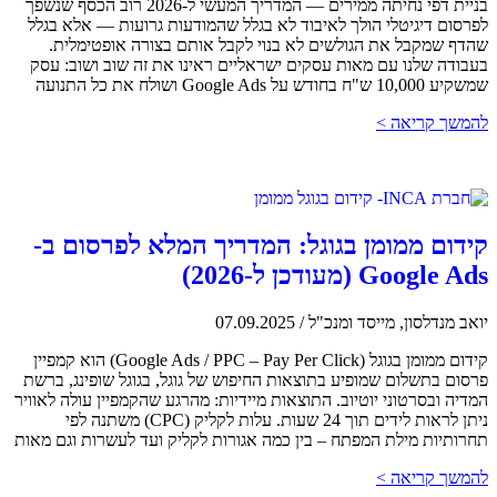
בניית דפי נחיתה ממירים — המדריך המעשי ל-2026 רוב הכסף שנשפך
לפרסום דיגיטלי הולך לאיבוד לא בגלל שהמודעות גרועות — אלא בגלל
שהדף שמקבל את הגולשים לא בנוי לקבל אותם בצורה אופטימלית.
בעבודה שלנו עם מאות עסקים ישראליים ראינו את זה שוב ושוב: עסק
שמשקיע 10,000 ש"ח בחודש על Google Ads ושולח את כל התנועה
להמשך קריאה >
קידום ממומן בגוגל: המדריך המלא לפרסום ב-
Google Ads (מעודכן ל-2026)
יואב מנדלסון, מייסד ומנכ"ל
/
07.09.2025
קידום ממומן בגוגל (Google Ads / PPC – Pay Per Click) הוא קמפיין
פרסום בתשלום שמופיע בתוצאות החיפוש של גוגל, בגוגל שופינג, ברשת
המדיה ובסרטוני יוטיוב. התוצאות מיידיות: מהרגע שהקמפיין עולה לאוויר
ניתן לראות לידים תוך 24 שעות. עלות לקליק (CPC) משתנה לפי
תחרותיות מילת המפתח – בין כמה אגורות לקליק ועד לעשרות וגם מאות
להמשך קריאה >