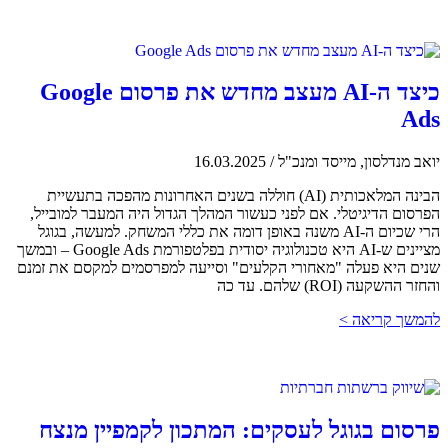
כיצד ה-AI מעצב מחדש את פרסום Google
Ads
יואב מנדלסון, מייסד ומנכ"ל
/
16.03.2025
הבינה המלאכותית (AI) חוללה בשנים האחרונות מהפכה בתעשיית
הפרסום הדיגיטלי. אם לפני כעשור המהלך הגדול היה המעבר למובייל,
הרי שכיום ה-AI משנה באופן דומה את כללי המשחק. למעשה, בגוגל
מציינים ש-AI היא טכנולוגיה יסודית בפלטפורמת Google Ads – ובמשך
שנים היא פעלה "מאחורי הקלעים" וסייעה למפרסמים למקסם את זמנם
והחזר ההשקעה (ROI) שלהם. עד כה
להמשך קריאה >
פרסום בגוגל לעסקים: המתכון לקמפיין מנצח