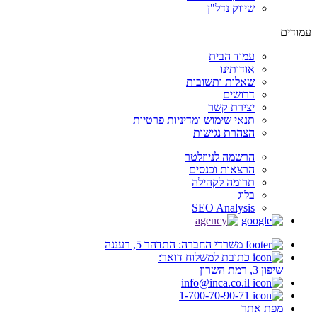
שיווק נדל"ן
עמודים
עמוד הבית
אודותינו
שאלות ותשובות
דרושים
יצירת קשר
תנאי שימוש ומדיניות פרטיות
הצהרת נגישות
הרשמה לניוזלטר
הרצאות וכנסים
תרומה לקהילה
בלוג
SEO Analysis
משרדי החברה: התדהר 5, רעננה
כתובת למשלוח דואר:
שיפון 3, רמת השרון
info@inca.co.il
1-700-70-90-71
מפת אתר