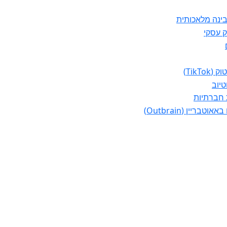
ינה מלאכותית
ק עסקי
TikTo)
טיוב
 חברתיות
וטבריין (Outbrain)