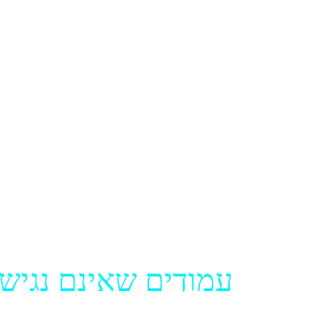
קוד HTML ומבנה הכותרות והעמודים מסודרים בהיררכיה תקינה לפי סדר חשיבות.
ניתן לגלוש באתר בעזרת מקלדת בלבד על ידי שימוש במ
האתר תומך בשימוש בטכנולוגיות מסייע
ניתן לשנות את גודל הגופן המופיע באתר
ניתן לשנות את צבעוניות האתר ולקבוע יח
ישנן הנחיות ועזרה להזנת קלט בטפסים
ישנה אפשרות לדלג לתפריט, לתוכן המר
ישנה אפשרות הדגשת קישורים.
עמודים שאינם נגיש