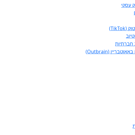
ק עסקי
TikTo)
טיוב
 חברתיות
וטבריין (Outbrain)
ת