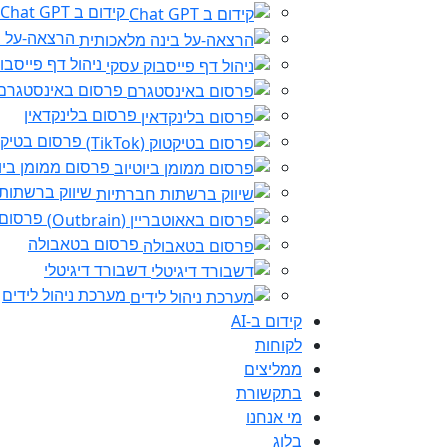
קידום ב Chat GPT
הרצאה-על ב
ניהול דף פייסבו
פרסום באינסטגרם
פרסום בלינקדאין
פרסום בטיקטוק (k
פרסום ממומן ביו
שיווק ברשתות
פרסום באא
פרסום בטאבולה
דשבורד דיגיטלי
מערכת ניהול לידים
קידום ב-AI
לקוחות
ממליצים
בתקשורת
מי אנחנו
בלוג