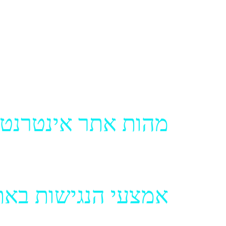
מוגבלות.
האתר עומד בהנחיות הנגישות ברמה AA.
התאמות הנגישות באתר בוצעו בהתאם לתקנה 35 בתקנות שוויון זכויות לאנשי
התאמות נגישות לשירות (התשע”ג 2013) ובהתאם לתקן הישראלי ת”י 5568 המבוסס על הנחיות 2.0 WCAG לרמה AA.
מהות אתר אינטרנט 
אתר אינטרנט נגיש, הינו אתר המאפשר 
אמצעי הנגישות באת
עמודי התוכן כתובים בצורה ברורה וקרי