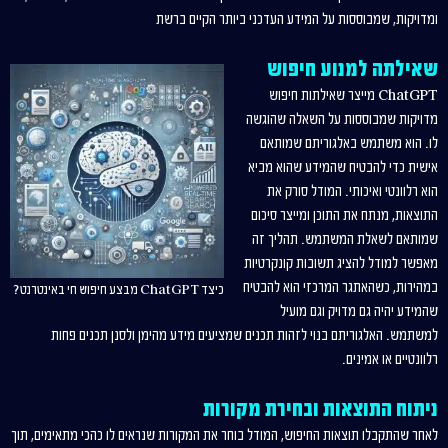
ומדויקות, שמבוססות על המידע העדכני ביותר הקיים ברשת
שאילתה למנוע חיפוש
ChatGPT מייצר שאילתות חיפוש
מדויקות שמבוססות על השאלה שהוגשה
לו. הוא משתמש באלגוריתם שמותאם
אישית כדי להבטיח שהמידע שהוא מביא
הוא רלוונטי ואיכותי. המודל סורק את
התוצאות, מנתח את התוכן ומייצר סיכום
שמותאם לשאלת המשתמש. תהליך זה
מאפשר למודל להציג תשובות קונקרטיות
במהירות, כשהאתגר המרכזי הוא להבטיח
כיצד ChatGPT מבצע חיפוש חי באינטרנט?
שהמידע יהיה גם מדויק וגם מועיל
למשתמש. האלגוריתם בנוי לזהות תכנים שמציעים מידע מהימן ולסנן תכנים פחות
רלוונטיים או אמינים.
ניתוח התוצאות ובחירת מקורות
לאחר שהתקבלו תוצאות החיפוש, המודל בוחר את המקורות שנראים לו כהכי מתאימים, תוך