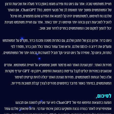
חוויית משתמש טובה: אתר עם ניווט נוח ומידע מוגש באופן ברור מעלה את שביעות הרצון
של המשתמשים ומושך יותר תשומת לב של מנועי חיפוש, כולל ChatGPT. אם האתר
שלכם נוח לשימוש, למשתמשים יהיה קל למצוא את המידע שהם מחפשים, מה שיכול
להוביל לשביעות רצון גבוהה יותר ושימוש רב יותר באתר. אתר עם חוויית משתמש מצוינת
יכול להפוך למקום שבו המשתמשים בוחרים לחזור שוב ושוב.
ניווט ברור: ארגון נכון של התוכן שלכם, עם כותרות משנה ומבנה ברור, מקלים על המשתמש
ומעלים את דירוג ה-SEO שלכם. וודאו שכל עמוד באתר כולל תוכן ברור, מסודר לפי
כותרות, וניווט קל. שמירה על ניווט הגיוני וקל תוביל למעורבות גבוהה יותר של המשתמשים.
מהירות האתר: זמן טעינת האתר הוא פרמטר חשוב שמשפיע על חוויית המשתמש. אתרים
שנטענים במהירות יכולים לקבל עדיפות בתוצאות החיפוש, וייתכן ש-GPT יעדיף מקורות
אלה בשל הנוחות למשתמשים. מהירות טעינת האתר יכולה להיות קריטית לשימור
המשתמשים, במיוחד כאשר מדובר בחיפושים מהירים לצורך קבלת תשובות מיידיות.
לסיכום,
הופעה בתוצאות החיפוש החי של ChatGPT היא יעד שניתן להשגה אם תבצעו
אופטימיזציה לאתר בצורה נכונה ותשקיעו בתוכן איכותי ועדכני. וודאו שהאתר שלכם עומד