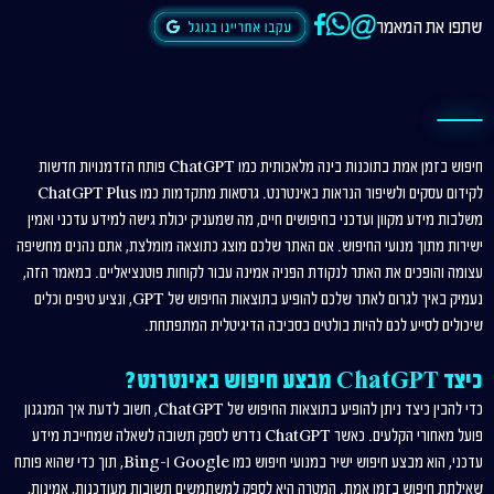
שתפו את המאמר
חיפוש בזמן אמת בתוכנות בינה מלאכותית כמו ChatGPT פותח הזדמנויות חדשות
לקידום עסקים ולשיפור הנראות באינטרנט. גרסאות מתקדמות כמו ChatGPT Plus
משלבות מידע מקוון ועדכני בחיפושים חיים, מה שמעניק יכולת גישה למידע עדכני ואמין
ישירות מתוך מנועי החיפוש. אם האתר שלכם מוצג כתוצאה מומלצת, אתם נהנים מחשיפה
עצומה והופכים את האתר לנקודת הפניה אמינה עבור לקוחות פוטנציאליים. במאמר הזה,
נעמיק באיך לגרום לאתר שלכם להופיע בתוצאות החיפוש של GPT, ונציע טיפים וכלים
שיכולים לסייע לכם להיות בולטים בסביבה הדיגיטלית המתפתחת.
כיצד ChatGPT מבצע חיפוש באינטרנט?
כדי להבין כיצד ניתן להופיע בתוצאות החיפוש של ChatGPT, חשוב לדעת איך המנגנון
פועל מאחורי הקלעים. כאשר ChatGPT נדרש לספק תשובה לשאלה שמחייבת מידע
עדכני, הוא מבצע חיפוש ישיר במנועי חיפוש כמו Google ו-Bing, תוך כדי שהוא פותח
שאילתת חיפוש בזמן אמת. המטרה היא לספק למשתמשים תשובות מעודכנות, אמינות,