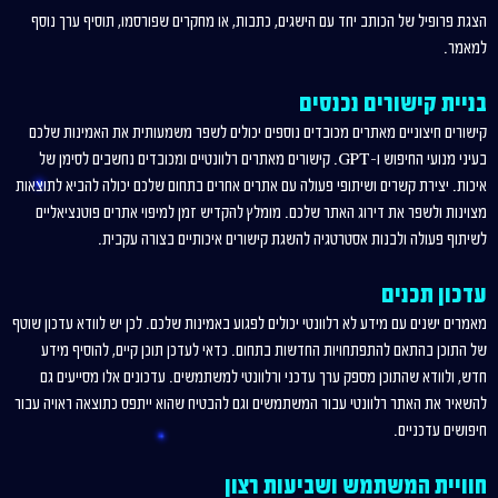
הצגת פרופיל של הכותב יחד עם הישגים, כתבות, או מחקרים שפורסמו, תוסיף ערך נוסף
למאמר.
בניית קישורים נכנסים
קישורים חיצוניים מאתרים מכובדים נוספים יכולים לשפר משמעותית את האמינות שלכם
בעיני מנועי החיפוש ו-GPT. קישורים מאתרים רלוונטיים ומכובדים נחשבים לסימן של
איכות. יצירת קשרים ושיתופי פעולה עם אתרים אחרים בתחום שלכם יכולה להביא לתוצאות
מצוינות ולשפר את דירוג האתר שלכם. מומלץ להקדיש זמן למיפוי אתרים פוטנציאליים
לשיתוף פעולה ולבנות אסטרטגיה להשגת קישורים איכותיים בצורה עקבית.
עדכון תכנים
מאמרים ישנים עם מידע לא רלוונטי יכולים לפגוע באמינות שלכם. לכן יש לוודא עדכון שוטף
של התוכן בהתאם להתפתחויות החדשות בתחום. כדאי לעדכן תוכן קיים, להוסיף מידע
חדש, ולוודא שהתוכן מספק ערך עדכני ורלוונטי למשתמשים. עדכונים אלו מסייעים גם
להשאיר את האתר רלוונטי עבור המשתמשים וגם להבטיח שהוא ייתפס כתוצאה ראויה עבור
חיפושים עדכניים.
חוויית המשתמש ושביעות רצון