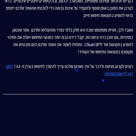
בקריטריונים של אמינות ומומחיות, השקיעו ב-SEO, ובנו קישורים חיצוניים איכותיים. כדאי
לעדכן את התוכן באופן שוטף ולהקפיד על איכות גבוהה כדי להבטיח שהאתר שלכם ייתפס
כראוי להופיע בתוצאות חיפוש חיים.
מעבר לכך, חוויית משתמש טובה היא חלק בלתי נפרד מההצלחה שלכם. אתר שנטען
במהירות, עם תוכן ברור וניווט נוח, יקבל דירוג גבוה יותר במנועי החיפוש ויעלה את הסיכוי
להופיע בתוצאות של ChatGPT. התחילו לשפר את האתר שלכם היום ותבטיחו את
מקומכם בתוצאות החיפוש של העתיד!
רוצים לקבוע פגישה ולדבר על איך הארגון שלכם צריך להיערך לחיפוש בעידן ה-AI?
לחצו
כאן לתיאום הפגישה