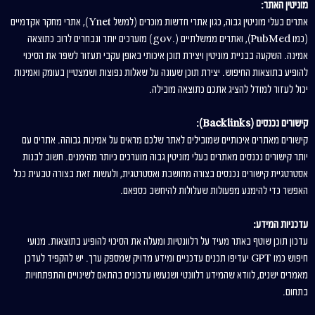
מוניטין האתר:
אתרים בעלי מוניטין גבוה, כגון אתרי חדשות מוכרים (למשל Ynet), אתרי מחקר אקדמיים
(כמו PubMed), ואתרים ממשלתיים (.gov) מוערכים יותר ונבחרים לרוב כתוצאה
אמינה. השקעה בבניית מוניטין ויצירת תוכן איכותי באופן עקבי תעזור לשפר את הסיכוי
להופיע בתוצאות החיפוש. יצירת תוכן שעונה על שאלות נפוצות ושמצטיין בעומק ואמינות
יכול לעזור למודל להציג אתכם כתוצאה מובילה.
קישורים נכנסים (Backlinks):
קישורים מאתרים איכותיים שמובילים לאתר שלכם מראים על אמינות גבוהה. אתרים עם
יותר קישורים נכנסים מאתרים בעלי מוניטין גבוה מוערכים כיותר מהימנים. חשוב לבנות
אסטרטגיית קישורים נכנסים בצורה מחושבת ואסטרטגית, ולעשות זאת בצורה טבעית ככל
האפשר כדי להימנע מפעולות שעלולות להיחשב כספאם.
עדכניות המידע:
עדכון תוכן שוטף באתר מעיד על רלוונטיות ומעלה את הסיכוי להופיע בתוצאות. מנועי
חיפוש כמו GPT יעדיפו תכנים עדכניים ומידע מדויק שמספק ערך. יש להקפיד לעדכן
מאמרים ישנים, לוודא שהמידע רלוונטי ושנעשו עדכונים בהתאם לשינויים והתפתחויות
בתחום.