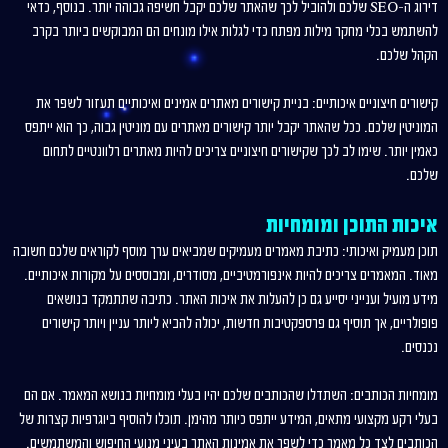
דירוג ה-SEO שלכם ולהוביל לכך שהאתר שלכם יקבל חשיפה גבוהה יותר. בנוסף, כדאי
להשתמש בכלי מחקר מילות מפתח כדי לגלות אילו מונחים הם המבוקשים ביותר בקרב
הקהל שלכם.
קישורים חיצוניים איכותיים: בניית קישורים מאתרים אמינים ואיכותיים תעזור לשפר את
המוניטין שלכם. ככל שהאתר יקבל יותר קישורים מאתרים עם מוניטין גבוה, כך הוא ייתפס
כאמין יותר. שימו לב לכך שקישורים חיצוניים צריכים להיות מאתרים רלוונטיים לתחום
שלכם.
איכות התוכן ומומחיות
תוכן מעמיק ואיכותי: כתיבת מאמרים מעמיקים שמביאים ערך מוסף לקוראים שלכם חשובה
מאוד. המאמרים צריכים להיות אינפורמטיביים, מסודרים, ומבוססים על מקורות איכותיים.
מידע מועיל וענייני יסייע גם כן להעלות את איכות האתר. כתיבה שתתמקד בנושאים
פופולריים, אך תוסיף גם פרספקטיבות חדשות, יכולה להביא ליותר עניין ויותר קישורים
נכנסים.
מומחיות הכותבים: השתדלו שהכותבים שלכם יהיו בעלי מומחיות בנושא המאמר. אם הם
בעלי רקע מקצועי מתאים, המידע ייתפס כיותר מהימן. תוכלו להוסיף ביוגרפיות קצרות של
הכותבים לצד כל מאמר כדי לשפר את אמינות האתר בעיני מנועי החיפוש והמשתמשים.