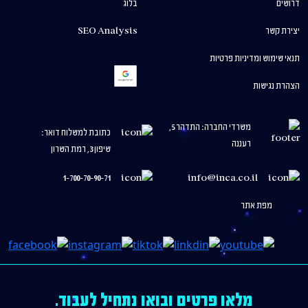
דרושים
בלוג
יצירת קשר
SEO Analysis
תנאי שימוש ומדיניות פרטיות
הצהרת נגישות
משרדי החברה: התדהר 5,
כתובת למשלוח דואר:
רעננה
שיפון 3, רמת השרון
1-700-70-90-71
info@inca.co.il
מפת אתר
מלאו פרטים ובואו נתחיל לעבוד.