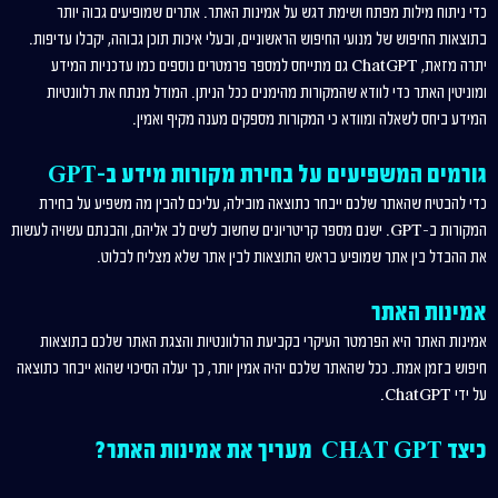
כדי ניתוח מילות מפתח ושימת דגש על אמינות האתר. אתרים שמופיעים גבוה יותר
בתוצאות החיפוש של מנועי החיפוש הראשוניים, ובעלי איכות תוכן גבוהה, יקבלו עדיפות.
יתרה מזאת, ChatGPT גם מתייחס למספר פרמטרים נוספים כמו עדכניות המידע
ומוניטין האתר כדי לוודא שהמקורות מהימנים ככל הניתן. המודל מנתח את רלוונטיות
המידע ביחס לשאלה ומוודא כי המקורות מספקים מענה מקיף ואמין.
גורמים המשפיעים על בחירת מקורות מידע ב-GPT
כדי להבטיח שהאתר שלכם ייבחר כתוצאה מובילה, עליכם להבין מה משפיע על בחירת
המקורות ב-GPT. ישנם מספר קריטריונים שחשוב לשים לב אליהם, והבנתם עשויה לעשות
את ההבדל בין אתר שמופיע בראש התוצאות לבין אתר שלא מצליח לבלוט.
אמינות האתר
אמינות האתר היא הפרמטר העיקרי בקביעת הרלוונטיות והצגת האתר שלכם בתוצאות
חיפוש בזמן אמת. ככל שהאתר שלכם יהיה אמין יותר, כך יעלה הסיכוי שהוא ייבחר כתוצאה
על ידי ChatGPT.
כיצד CHAT GPT מעריך את אמינות האתר?