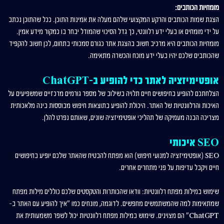
מומחיות הכותבים:
הצגת שמות הכותבים והרקע המקצועי שלהם מעלה את אמינות התוכן. ככל שהתוכן נכתב
על ידי מומחים או בעלי ידע רלוונטי, כך גדל הסיכוי שהמודל יבחר בו כמקור מידע אמין.
מומחיות הכותבים היא מרכיב חשוב בהצגת אתר כגורם סמכותי בתחום, לכן חשוב להקפיד
שהכותבים שלכם יהיו בעלי ידע מוכח והכשרה מתאימה.
אופטימיזציה לאתר כדי להופיע ב-ChatGPT
הצלחתכם להופיע בחיפושים חיים תלויה בשילוב של מספר גורמים מרכזיים שמשפיעים על
האיכות והרלוונטיות של האתר. היכולת להופיע בתוצאות חיפוש מבוססות בינה מלאכותית
מצריכה הבנה מעמיקה של תהליכי אופטימיזציה שונים, שאותם נפרט להלן.
SEO איכותי
SEO (אופטימיזציה למנועי חיפוש) הוא מפתח להבטיח שהאתר שלכם יופיע בחיפושים
חיים ויקבל עדיפות על פני מתחרים אחרים.
שימוש במילות מפתח רלוונטיות: וודאו שהכותרות והטקסטים שלכם כוללים מילות מפתח
שמתאימות למה שהמשתמשים מחפשים. לדוגמה, מונחים כמו "איך להופיע עם האתר ב-
ChatGPT" הם מצוינים. שימוש במילות מפתח רלוונטיות יכול לשפר משמעותית את