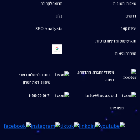
שאלות ותשובות
תרומה לקהילה
דרושים
בלוג
יצירת קשר
SEO Analysis
תנאי שימוש ומדיניות פרטיות
הצהרת נגישות
משרדי החברה: התדהר 5,
כתובת למשלוח דואר:
רעננה
שיפון 3, רמת השרון
1-700-70-90-71
info@inca.co.il
מפת אתר