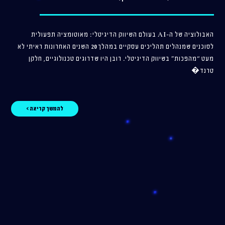
האבולוציה של ה-AI בעולם השיווק הדיגיטלי: מאוטומציה תפעולית
לסוכנים שמנהלים תהליכים עסקיים במהלך 20 השנים האחרונות ראיתי לא
מעט “מהפכות” בשיווק הדיגיטלי. רובן היו שדרוגים טכנולוגיים, חלקן
טרנד�
להמשך קריאה >