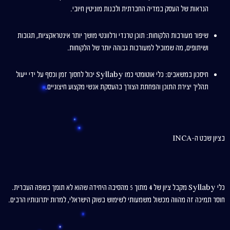
הנראות של העסק במדיה החברתית ולבנות מוניטין חיובי.
שיפור מעורבות הלקוחות: תוכן טרנדי ורלוונטי מושך יותר אינטראקציות, תגובות
ושיתופים, מה שמוביל למעורבות גבוהה יותר של הלקוחות.
חיסכון במשאבים: כלי אוטומטי כמו Syllaby יכול לחסוך זמן וכסף על ידי ייעול
תהליך יצירת התוכן והפחתת הצורך בהעסקת אנשי מקצוע חיצוניים.
בציון שבט ה-INCA
כלי Syllaby מקבל ציון של 4 מתוך 5 מהסיבה היחידה שהוא לא תומך בשפה העברית.
חוסר תמיכה זה מהווה מכשול משמעותי לשימוש בשוק הישראלי, למרות יתרונותיו הרבים.