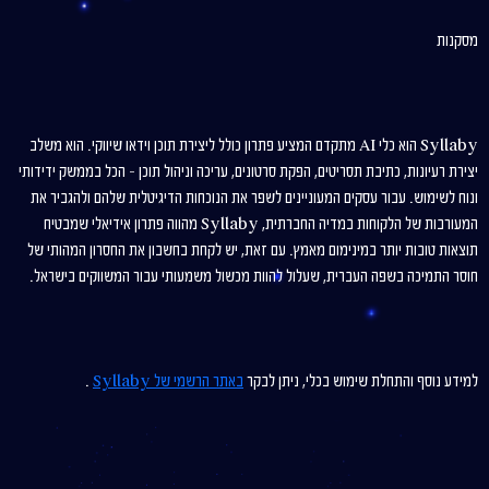
מסקנות
Syllaby הוא כלי AI מתקדם המציע פתרון כולל ליצירת תוכן וידאו שיווקי. הוא משלב
יצירת רעיונות, כתיבת תסריטים, הפקת סרטונים, עריכה וניהול תוכן – הכל בממשק ידידותי
ונוח לשימוש. עבור עסקים המעוניינים לשפר את הנוכחות הדיגיטלית שלהם ולהגביר את
המעורבות של הלקוחות במדיה החברתית, Syllaby מהווה פתרון אידיאלי שמבטיח
תוצאות טובות יותר במינימום מאמץ. עם זאת, יש לקחת בחשבון את החסרון המהותי של
חוסר התמיכה בשפה העברית, שעלול להוות מכשול משמעותי עבור המשווקים בישראל.
למידע נוסף והתחלת שימוש בכלי, ניתן לבקר
באתר הרשמי של Syllaby
.