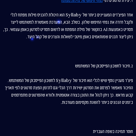
1.יצירת סרטונים לפי
נפחי חיפוש של מילות מפתח
אחד הפיצ'רים המעניינים ביותר של Syllaby הוא היכולת להכניס מילות מפתח לכלי
ולקבל חזרה את נפחי החיפוש שלהן. בשלב הבא, המערכת מאפשרת למשתמש לייצר
תסריט באמצעות AI בהקשר של מילת המפתח או לרשום תסריט לסרטון באופן עצמאי. כך,
ניתן ליצור תכנים שמותאמים באופן מיטבי לשאלות והצרכים של קהל היעד.
2.חיבור לחשבון הפייסבוק של המשתמש
פיצ'ר מעניין נוסף שיש לכלי הוא חיבור של Syllaby לחשבון הפייסבוק של המשתמש.
החיבור מאפשר לפרסם את הסרטון ישירות דרך הכלי וגם לתזמן הפצת סרטונים לפי תאריך
קבוע מראש. כך ניתן לנהל את התוכן בצורה אוטומטית ולוודא שהסרטונים מתפרסמים
בזמנים הנכונים ביותר להשגת מקסימום מעורבות.
חוסר תמיכה בשפה העברית