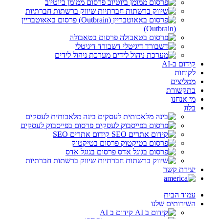
פרסום ממומן ביוטיוב
שיווק ברשתות חברתיות
פרסום באאוטבריין
(Outbrain)
פרסום בטאבולה
דשבורד דיגיטלי
מערכת ניהול לידים
קידום ב-AI
לקוחות
ממליצים
בתקשורת
מי אנחנו
בלוג
בינה מלאכותית לעסקים
פרסום בפייסבוק לעסקים
קידום אתרים SEO
פרסום בטיקטוק
פרסום בגוגל אדס
שיווק ברשתות חברתיות
יצירת קשר
עמוד הבית
השירותים שלנו
קידום ב AI