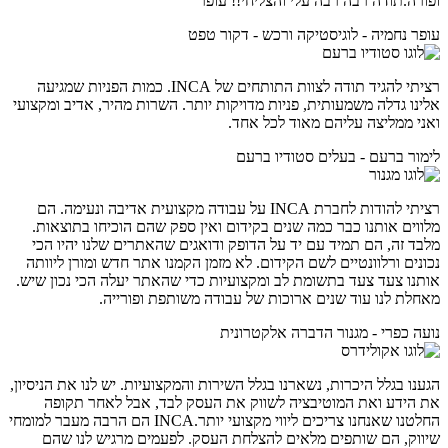
ופורה.תודה רבה רבה עלי והצליחי!! עופר
עופר נחמיה - לוגיסטיקה ורכש - דקור טפט
רציתי להגיד תודה לצוות התותחים של INCA. כמות הפניות שמגיעה
אלינו גדלה משמעותית, פניות מדויקות יותר. השרות מהיר, אדיב ומקצועי
ואני ממליצה עליהם מאוד לכל אחד.
לימור ברעם - בעלים סטודיו ברעם
רציתי להודות לחברת INCA על עבודה מקצועית אדיבה ונעימה. הם
מלווים אותנו כבר כמה שנים בקידום ואין ספק שהם הוכיחו בתוצאות.
מלבד זה, הם תמיד עם יד על הדופק ודואגים שהאתרים שלנו יהיו הכי
נכונים ורלוונטיים לשם הקידום. לא מזמן הקמנו אתר חדש ומורן ליוותה
אותנו צעד צעד בתשומת לב ומקצועיות כדי שהאתר יעלה הכי נכון שיש.
מאחלת לנו עוד שנים ארוכות של עבודה משותפת ופורייה.
נועה כפרי - מגנור הדברה אלקטרונית
הגענו בגלל היכרות, נשארנו בגלל השירות והמקצועיות. יש לנו את הניסיון,
את הידע ואת המוטיבציה לשווק את העסק לבד, אבל לאחר תקופה
החלטנו שאנחנו צריכים ליווי מקצועי יותר.INCA הם הרבה מעבר למומחי
שיווק, הם שותפים מלאים להצלחת העסק. לפעמים מרגיש לנו שהם