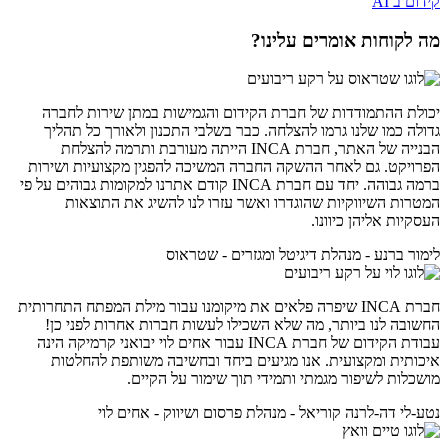
קידום ב AI
מה לקוחות אומרים עלינו?
יכולת ההתמודדות של חברת הקידום והגמישות במתן שירות לחברה
גדולה כמו שלנו גרמו להצלחה. כבר בשלבי התכנון ולאורך כל תהליך
הבנייה של האתר, חברת INCA הייתה מעורבת ותרמה להצלחת
הפרויקט. גם לאחר ההשקה החברה המשיכה להפגין מקצועיות ושירות
ברמה גבוהה. יחד עם חברת INCA קודם אתרנו למקומות גבוהים על פי
המטרות השיווקיות שהוגדרו ואשר עזרו לנו להשיג את התוצאות
העסקיות אליהן כיוונו.
לימור ברנע - מנהלת דיגיטל ומגזרים - שטראוס
חברת INCA שיפרה פלאים את מיקומנו עבור מילת המפתח התחרותית
החשובה לנו ביותר, מה שלא השכילו לעשות חברות אחרות לפני כן!
עבודת הקידום של חברת INCA עבור אחים לוי יבואני קרמיקה הינה
איכותית ומקצועית. אנו מגיעים ביחד ובחשיבה משותפת להחלטות
מושכלות לשיפור מגמתי ותמידי תוך שימור על הקיים.
נטע-לי דה-לרנה קוריאל - מנהלת פרסום ושיווק - אחים לוי