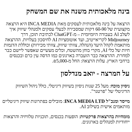
בינה מלאכותית משנה את שם המשחק
הרצאה על בינה מלאכותית לעסקים מאת INCA MEDIA היא הרצאה
מקצועית של 60-90 דקות שמסבירה לבעלי עסקים ולמנהלי שיווק איך
לשלב AI בעבודה היומיומית – מ-ChatGPT לכתיבת תוכן, דרך
Midjourney לקריאייטיב, ועד אוטומציות AI לחיסכון בעלויות. ההרצאה
מותאמת לקהל היעד (הנהלה, צוותי שיווק, צוותי מכירות) וכוללת הדגמות
חיות של כלי AI, מקרי בוחן מהשטח, וכלים מעשיים שאפשר ליישם כבר
למחרת. ההרצאה כבר הועברה בארגונים כמו הדסה עין כרם ובכנסים
ברחבי הארץ. עלות הרצאה: החל מ-₪5,000.
על המרצה - יואב מנדלסון
ניסיון מוכח
: מעל 25 שנות ניסיון בשיווק דיגיטלי, כולל ניהול השיווק
הדיגיטלי של "פרטנר".
מייסד ומנכ"ל INCA MEDIA LTD
: מובילים בפתרונות שיווק דיגיטליים
מותאמים אישית בשילוב AI.
מומחיות בהרצאות פרקטיות
: הופעות בכנסים, תוכניות טלוויזיה והרצאות
ייחודיות למנהלים בארגונים.