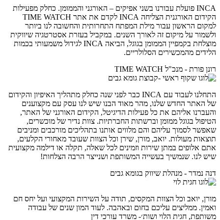
INCA פועלת עבורנו בשני אפיקים – האורגני והממומן. כחלק מפעילות
הקידום האורגנית הצליחה INCA לקדם את אתר TIME WATCH
למקום הראשון עבור מילת המפתח התחרותית והחשובה לנו ביותר
ולשמור על מיקום זה לאורך השנים. במקביל בעזרת אסטרטגיה שיווקית
מוצלחת בקמפיין הממומן בגוגל, הביאה INCA לגידול משמעותי בכמות
הלידים מהמכשירים הסלולריים.
רונן פורת - מנכ"ל TIME WATCH
התחלנו לעבוד עם INCA כבר לפני שנה כחלק מתהליך האיפיון והקידום
של האתר החדש שלנו, מהר מאוד הבנו שיש לנו עסק עם מקצוענים
והעברנו אליהם את כל פעילות הדיגיטל, הקידום האורגני של האתר,
הטיפול בגוגל ממומן וברשתות החברתיות. צוות נדיר של מוכשרים,
שאפשר לסמוך עליהם והם מלווים אותנו בתהליכים מורכבים ומניבים
תוצאות מעולות. יואב, מורן, שירן וכל הצוות שעובד מאחורי הקלעים,
אתם אלופים במתן שירות וזמינים לכל שאלה, תקלה או דילמה מקצועית
שיש לנו. שנמשיך בעשייה המשותפת ושנייצר הרבה הצלחות!
דנה נמדר - מנהלת שיווק בגומא גבים
מורן, יואב וכל הצוות המקסים, תודה על השירות המקצועי ועל יחס חם
ואמין. ממליצים עליכם בחום ובאהבה. לעוד המון שנים של עבודה
משותפת, חגית הלוי ושות׳- משרד עורכי דין