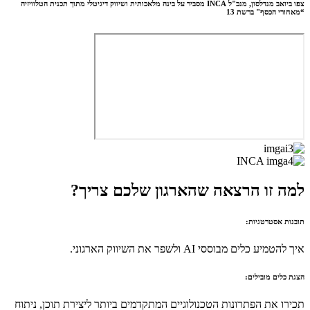
צפו ביואב מנדלסון, מנכ"ל INCA מסביר על בינה מלאכותית ושיווק דיגיטלי מתוך תכנית הטלוויזיה
“מאחורי הכסף" ברשת 13
למה זו הרצאה שהארגון שלכם צריך?
תובנות אסטרטגיות:
איך להטמיע כלים מבוססי AI ולשפר את השיווק הארגוני.
הצגת כלים מובילים:
תכירו את הפתרונות הטכנולוגיים המתקדמים ביותר ליצירת תוכן, ניתוח