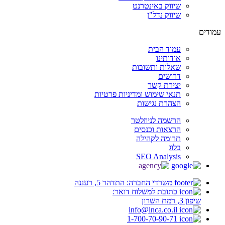
שיווק באינטרנט
שיווק נדל"ן
עמודים
עמוד הבית
אודותינו
שאלות ותשובות
דרושים
יצירת קשר
תנאי שימוש ומדיניות פרטיות
הצהרת נגישות
הרשמה לניוזלטר
הרצאות וכנסים
תרומה לקהילה
בלוג
SEO Analysis
משרדי החברה: התדהר 5, רעננה
כתובת למשלוח דואר:
שיפון 3, רמת השרון
info@inca.co.il
1-700-70-90-71