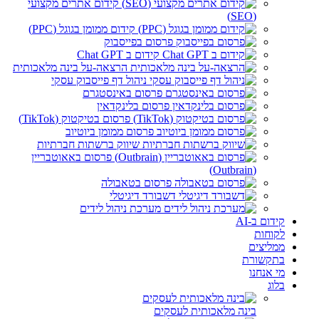
קידום אתרים מקצועי
(SEO)
קידום ממומן בגוגל (PPC)
פרסום בפייסבוק
קידום ב Chat GPT
הרצאה-על בינה מלאכותית
ניהול דף פייסבוק עסקי
פרסום באינסטגרם
פרסום בלינקדאין
פרסום בטיקטוק (TikTok)
פרסום ממומן ביוטיוב
שיווק ברשתות חברתיות
פרסום באאוטבריין
(Outbrain)
פרסום בטאבולה
דשבורד דיגיטלי
מערכת ניהול לידים
קידום ב-AI
לקוחות
ממליצים
בתקשורת
מי אנחנו
בלוג
בינה מלאכותית לעסקים