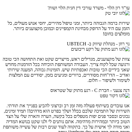
עו"ד רון הלוי - משרד עורכי דין חגית הלוי ושות'
שירות ברמה הגבוהה ביותר, זמני טיפול מהירים, יחסי אנוש מעולים, כל
הזמן עם היד על הדופק מבחינת הקמפיינים וכמובן מקצוענים ביותר.
מומלצים בחום!
נוי רוזן - מנהלת שיווק ב- UBTECH
צוות של מקצוענים, מגדילים ראש, מייצרים שקט ואת התחושה הכי טובה
ורגועה שכל לקוח צריך. העבודה המשותפת הוכיחה בכל הזדמנות מחדש
שאני בידיים הכי טובות ואכפתיות שיש. הזמינות גבוהה, המענה שירותי
ואדיב – הדו"חות מסודרים, ברורים ומגיעים בזמן, יסודיים עם המלצות
לשימור ולשיפור – חלום.
דנה צנעני - חברת C - רגע מתוק של שטראוס
אנו עובדים בשיתוף פעולה מזה זמן רב וברצוני להביע בפנייך את תודתי.
השירות של התמיכה שלכם בכלל ושלך בפרט הוא מדהים!! תמיד זמינים,
נכונים ובסבר פנים יפות מטפלים בכל בקשה, הערה והארה שלי על הצד
הטוב ביותר ובמהירות מדהימה. אתם נותנים לי ולנו שקט בנושא המדיה
ואני מודה לך אישית על כך. בתקווה לעוד שנים רבות של עשייה משותפת