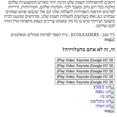
דואגים להתפתחות העסק שלנו הרבה יותר מאיתנו.המקצועיות שלהם
בולטת בכל רגע נתון, ומעבר לכך- הזמינות שלהם, השירותיות, הירידה
לפרטים והדאגה האמיתית להצלחה שלנו הם אלו שכבשו אותנו.שמחים
שבחרנו בINCA כשותפים להצלחת העסק שלנו, ומרגישים שהגענו לבית
מקצועי ושירותי שיש בו כל מה שאנחנו צריכים כעסק מתפתח וגדל.תודה
לכם ועליכם.
ורד שגב - ECOLEADERS - בית הספר לפיתוח מנהלים וטאלנטים
הי, זה לא אתם מהטלוויזיה?
Play Video: Keynote (Google I/O '18)
Play Video: Keynote (Google I/O '18)
Play Video: Keynote (Google I/O '18)
Play Video: Keynote (Google I/O '18)
Play Video: Keynote (Google I/O '18)