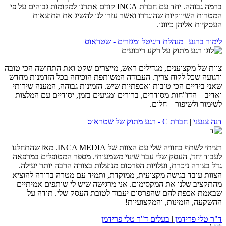
ברמה גבוהה. יחד עם חברת INCA קודם אתרנו למקומות גבוהים על פי
המטרות השיווקיות שהוגדרו ואשר עזרו לנו להשיג את התוצאות
העסקיות אליהן כיוונו.
לימור ברנע
|
מנהלת דיגיטל ומגזרים - שטראוס
צוות של מקצוענים, מגדילים ראש, מייצרים שקט ואת התחושה הכי טובה
ורגועה שכל לקוח צריך. העבודה המשותפת הוכיחה בכל הזדמנות מחדש
שאני בידיים הכי טובות ואכפתיות שיש. הזמינות גבוהה, המענה שירותי
ואדיב – הדו"חות מסודרים, ברורים ומגיעים בזמן, יסודיים עם המלצות
לשימור ולשיפור – חלום.
דנה צנעני
|
חברת C - רגע מתוק של שטראוס
רציתי לשתף בחוויה שלי עם הצוות של INCA MEDIA. מאז שהתחלנו
לעבוד יחד, העסק שלי עבר שינוי משמעותי. מספר המטופלים במרפאה
גדל בצורה ניכרת, ועלויות הפרסום מנוצלות בצורה הרבה יותר יעילה.
הצוות עובד בגישה מקצועית, ממוקדת, ותמיד עם מטרה ברורה להוציא
מהתקציב שלנו את המקסימום. אני מרגישה שיש לי שותפים אמיתיים
שבאמת אכפת להם שהפרסום יעבוד לטובת העסק שלי. תודה על
ההשקעה, הזמינות, והמקצועיות!
ד"ר טלי פרידמן
|
בעלים ד"ר טלי פרידמן