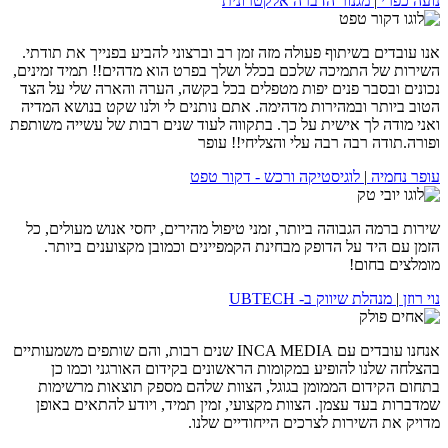
נועה כפרי
|
מגנור הדברה אלקטרונית
אנו עובדים בשיתוף פעולה מזה זמן רב וברצוני להביע בפנייך את תודתי.
השירות של התמיכה שלכם בכלל ושלך בפרט הוא מדהים!! תמיד זמינים,
נכונים ובסבר פנים יפות מטפלים בכל בקשה, הערה והארה שלי על הצד
הטוב ביותר ובמהירות מדהימה. אתם נותנים לי ולנו שקט בנושא המדיה
ואני מודה לך אישית על כך. בתקווה לעוד שנים רבות של עשייה משותפת
ופורה.תודה רבה רבה עלי והצליחי!! עופר
עופר נחמיה
|
לוגיסטיקה ורכש - דקור טפט
שירות ברמה הגבוהה ביותר, זמני טיפול מהירים, יחסי אנוש מעולים, כל
הזמן עם היד על הדופק מבחינת הקמפיינים וכמובן מקצוענים ביותר.
מומלצים בחום!
נוי רוזן
|
מנהלת שיווק ב- UBTECH
אנחנו עובדים עם INCA MEDIA שנים רבות, והם שותפים משמעותיים
בהצלחה שלנו להופיע במקומות הראשונים בקידום האורגני וכמו כן
בתחום הקידום הממומן בגוגל, הצוות שלהם מספק תוצאות מרשימות
שמדברות בעד עצמן. הצוות מקצועי, זמין תמיד, ויודע להתאים באופן
מדויק את השירות לצרכים הייחודיים שלנו.