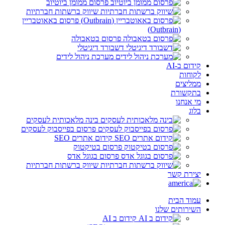
פרסום ממומן ביוטיוב
שיווק ברשתות חברתיות
פרסום באאוטבריין
(Outbrain)
פרסום בטאבולה
דשבורד דיגיטלי
מערכת ניהול לידים
קידום ב-AI
לקוחות
ממליצים
בתקשורת
מי אנחנו
בלוג
בינה מלאכותית לעסקים
פרסום בפייסבוק לעסקים
קידום אתרים SEO
פרסום בטיקטוק
פרסום בגוגל אדס
שיווק ברשתות חברתיות
יצירת קשר
עמוד הבית
השירותים שלנו
קידום ב AI