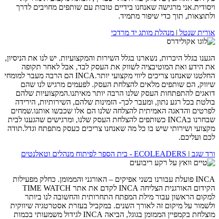
ויסודית.אני מרגישה שאנחנו בידיים טובות עם שותפים מחויבים לדרך
ולתוצאות, תוך כדי שיפור מתמיד.
אורית שנטל
|
מנהלת מותג יד מרדכי
הגענו בגלל היכרות, נשארנו בגלל השירות והמקצועיות. יש לנו את הניסיון,
את הידע ואת המוטיבציה לשווק את העסק לבד, אבל לאחר תקופה
החלטנו שאנחנו צריכים ליווי מקצועי יותר.INCA הם הרבה מעבר למומחי
שיווק, הם שותפים מלאים להצלחת העסק. לפעמים מרגיש לנו שהם
דואגים להתפתחות העסק שלנו הרבה יותר מאיתנו.המקצועיות שלהם
בולטת בכל רגע נתון, ומעבר לכך- הזמינות שלהם, השירותיות, הירידה
לפרטים והדאגה האמיתית להצלחה שלנו הם אלו שכבשו אותנו.שמחים
שבחרנו בINCA כשותפים להצלחת העסק שלנו, ומרגישים שהגענו לבית
מקצועי ושירותי שיש בו כל מה שאנחנו צריכים כעסק מתפתח וגדל.תודה
לכם ועליכם.
ורד שגב
|
ECOLEADERS - בית הספר לפיתוח מנהלים וטאלנטים
INCA פועלת עבורנו בשני אפיקים – האורגני והממומן. כחלק מפעילות
הקידום האורגנית הצליחה INCA לקדם את אתר TIME WATCH
למקום הראשון עבור מילת המפתח התחרותית והחשובה לנו ביותר
ולשמור על מיקום זה לאורך השנים. במקביל בעזרת אסטרטגיה שיווקית
מוצלחת בקמפיין הממומן בגוגל, הביאה INCA לגידול משמעותי בכמות