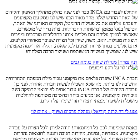
התחלנו לעבוד עם INCA כבר לפני שנה כחלק מתהליך האיפיון והקידום
של האתר החדש שלנו, מהר מאוד הבנו שיש לנו עסק עם מקצוענים
והעברנו אליהם את כל פעילות הדיגיטל, הקידום האורגני של האתר,
הטיפול בגוגל ממומן וברשתות החברתיות. צוות נדיר של מוכשרים,
שאפשר לסמוך עליהם והם מלווים אותנו בתהליכים מורכבים ומניבים
תוצאות מעולות. יואב, משה, שירן וכל הצוות שעובד מאחורי הקלעים,
אתם אלופים במתן שירות וזמינים לכל שאלה, תקלה או דילמה מקצועית
שיש לנו. שנמשיך בעשייה המשותפת ושנייצר הרבה הצלחות!
דנה נמדר
|
מנהלת שיווק בגומא גבים
חברת INCA שיפרה פלאים את מיקומנו עבור מילת המפתח התחרותית
החשובה לנו ביותר, מה שלא השכילו לעשות חברות אחרות לפני כן!
עבודת הקידום של חברת INCA עבור אחים לוי יבואני קרמיקה הינה
איכותית ומקצועית. אנו מגיעים ביחד ובחשיבה משותפת להחלטות
מושכלות לשיפור מגמתי ותמידי תוך שימור על הקיים.
נטע-לי דה-לרנה קוריאל
|
מנהלת פרסום ושיווק - אחים לוי
באמת שמגיעות לכם כל המחמאות! תודה למורן ולכל הצוות על עבודה
מקצועית, אכפתיות, זמינות, מהירות תגובה והגעה לתוצאות נהדרות
בקידום האורגני, על מתן עזרה מתי שצריך, הכוונה מקצועית מדויקת