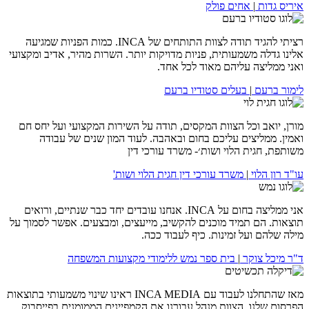
איריס גדות
|
אחים פולק
רציתי להגיד תודה לצוות התותחים של INCA. כמות הפניות שמגיעה
אלינו גדלה משמעותית, פניות מדויקות יותר. השרות מהיר, אדיב ומקצועי
ואני ממליצה עליהם מאוד לכל אחד.
לימור ברעם
|
בעלים סטודיו ברעם
מורן, יואב וכל הצוות המקסים, תודה על השירות המקצועי ועל יחס חם
ואמין. ממליצים עליכם בחום ובאהבה. לעוד המון שנים של עבודה
משותפת, חגית הלוי ושות׳- משרד עורכי דין
עו"ד רון הלוי
|
משרד עורכי דין חגית הלוי ושות'
אני ממליצה בחום על INCA. אנחנו עובדים יחד כבר שנתיים, ורואים
תוצאות. הם תמיד מוכנים להקשיב, מייעצים, ומבצעים. אפשר לסמוך על
מילה שלהם ועל זמינות. כיף לעבוד ככה.
ד"ר מיכל צוקר
|
בית ספר נמש ללימודי מקצועות המשפחה
מאז שהתחלנו לעבוד עם INCA MEDIA ראינו שינוי משמעותי בתוצאות
הפרסום שלנו. הצוות מנהל עבורנו את הקמפיינים הממומנים בפייסבוק