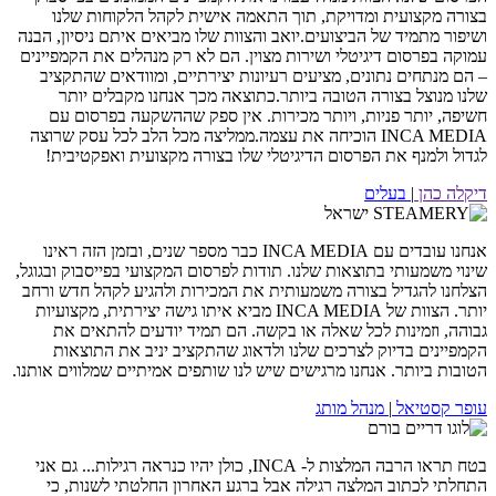
בצורה מקצועית ומדויקת, תוך התאמה אישית לקהל הלקוחות שלנו
ושיפור מתמיד של הביצועים.יואב והצוות שלו מביאים איתם ניסיון, הבנה
עמוקה בפרסום דיגיטלי ושירות מצוין. הם לא רק מנהלים את הקמפיינים
– הם מנתחים נתונים, מציעים רעיונות יצירתיים, ומוודאים שהתקציב
שלנו מנוצל בצורה הטובה ביותר.כתוצאה מכך אנחנו מקבלים יותר
חשיפה, יותר פניות, ויותר מכירות. אין ספק שההשקעה בפרסום עם
INCA MEDIA הוכיחה את עצמה.ממליצה מכל הלב לכל עסק שרוצה
לגדול ולמנף את הפרסום הדיגיטלי שלו בצורה מקצועית ואפקטיבית!
דיקלה כהן
|
בעלים
אנחנו עובדים עם INCA MEDIA כבר מספר שנים, ובזמן הזה ראינו
שינוי משמעותי בתוצאות שלנו. תודות לפרסום המקצועי בפייסבוק ובגוגל,
הצלחנו להגדיל בצורה משמעותית את המכירות ולהגיע לקהל חדש ורחב
יותר. הצוות של INCA MEDIA מביא איתו גישה יצירתית, מקצועיות
גבוהה, וזמינות לכל שאלה או בקשה. הם תמיד יודעים להתאים את
הקמפיינים בדיוק לצרכים שלנו ולדאוג שהתקציב יניב את התוצאות
הטובות ביותר. אנחנו מרגישים שיש לנו שותפים אמיתיים שמלווים אותנו.
עופר קסטיאל
|
מנהל מותג
בטח תראו הרבה המלצות ל- INCA, כולן יהיו כנראה רגילות... גם אני
התחלתי לכתוב המלצה רגילה אבל ברגע האחרון החלטתי לשנות, כי