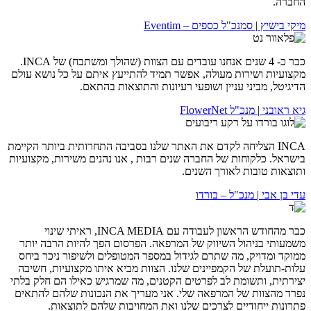
החברה.
מיקי בישיץ
|
סמנכ"ל כספים – Eventim
כבר כ- 4 שנים אנחנו עובדים עם הצוות (שהולך ומשתבח) של INCA.
מקצועיות ושירות מעולה, אפשר תמיד להתייעץ איתם על כל נושא עולם
הדיגיטל, מביני עניין ושופעי רעיונות והתוצאות בהתאם.
גיא ראובני
|
מנכ"ל FlowerNet
INCA הצליחה לקדם את האתר שלנו בסביבה התחרותית ביותר הקיימת
בישראל. כלקוחות של החברה שנים רבות , אנו נהנים משירות, מקצועיות
ותוצאות טובות לאורך השנים.
עדי בן אבי
|
מנכ"ל – בורדו
כבר מהחודש הראשון לעבודה עם INCA MEDIA, ראיתי שינוי
משמעותי בניהול השיווק של המרפאה. הפרסום הפך להיות הרבה יותר
ממוקד ומדויק, מה שתרם לגידול במספר המטופלים ולשיפור ניכר ביחס
עלות-תועלת של הקמפיינים שלנו. הצוות מביא איתו מקצועיות, חשיבה
יצירתית, ותשומת לב לפרטים הקטנים, מה שמרגיש כאילו הם חלק בלתי
נפרד מהצוות של המרפאה שלי. אני מעריך את הנכונות שלהם להתאים
פתרונות ייחודיים לצרכים שלנו ואת המחויבות שלהם לתוצאות.