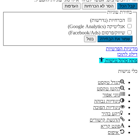
קבל הכל
הסר לא הכרחיות
העדפות
בחירת עוגיות
הכרחיות (נדרשות)
אנליטיקה (Google Analytics)
שיווק/פרסום (Facebook/Ads)
שמור את הבחירה
בטל
מדיניות הפרטיות
דילוג לתוכן
פתח סרגל נגישות
כלי נגישות
הגדל טקסט
הקטן טקסט
גווני אפור
ניגודיות גבוהה
ניגודיות הפוכה
רקע בהיר
הדגשת קישורים
פונט קריא
איפוס