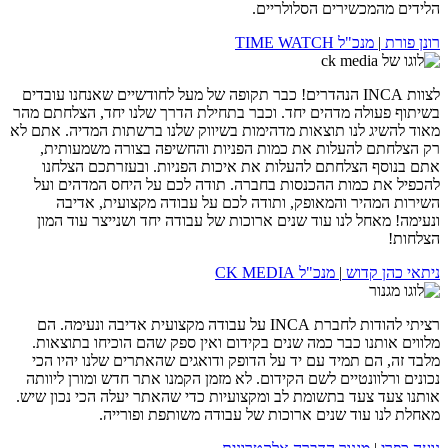
הלידים מהמכשירים הסלולריים.
רונן פורת
|
מנכ"ל TIME WATCH
לצוות INCA הנהדרים! כבר תקופה של מעל לחודשיים שאנחנו עובדים
בשיתוף פעולה מדהים יחד. וכבר בתחילת הדרך שלנו יחד, הצלחתם מהר
מאוד להשיג לנו תוצאות מדהימות בשיווק שלנו ברשתות המדיה. אתם לא
רק הצלחתם להעלות את כמות הפניות והחשיפה בצורה משמעותית,
אתם בנוסף הצלחתם להעלות את איכות הפניות. ובעזרתכם הצלחנו
להכפיל את כמות ההכנסות בחברה. תודה לכם על היחס המדהים ועל
השירות המהיר והמאופק, ותודה לכם על עבודה מקצועית, אדיבה
ונעימה! מאחל לנו עוד שנים ארוכות של עבודה יחד ושנייצר עוד המון
הצלחות!
ניתאי כהן קדוש
|
מנכ"ל CK MEDIA
רציתי להודות לחברת INCA על עבודה מקצועית אדיבה ונעימה. הם
מלווים אותנו כבר כמה שנים בקידום ואין ספק שהם הוכיחו בתוצאות.
מלבד זה, הם תמיד עם יד על הדופק ודואגים שהאתרים שלנו יהיו הכי
נכונים ורלוונטיים לשם הקידום. לא מזמן הקמנו אתר חדש ומורן ליוותה
אותנו צעד צעד בתשומת לב ומקצועיות כדי שהאתר יעלה הכי נכון שיש.
מאחלת לנו עוד שנים ארוכות של עבודה משותפת ופורייה.