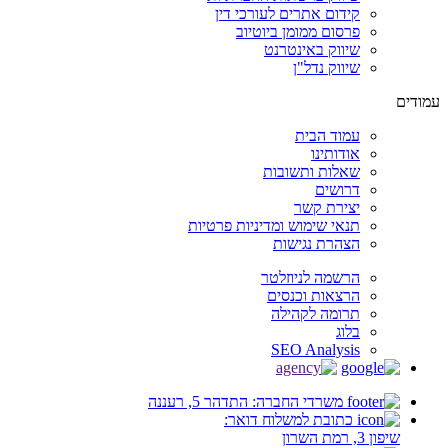
קידום אתרים לעורכי דין
פרסום ממומן ביוטיוב
שיווק באינטרנט
שיווק נדל"ן
עמודים
עמוד הבית
אודותינו
שאלות ותשובות
דרושים
יצירת קשר
תנאי שימוש ומדיניות פרטיות
הצהרת נגישות
הרשמה לניוזלטר
הרצאות וכנסים
תרומה לקהילה
בלוג
SEO Analysis
משרדי החברה: התדהר 5, רעננה
כתובת למשלוח דואר:
שיפון 3, רמת השרון