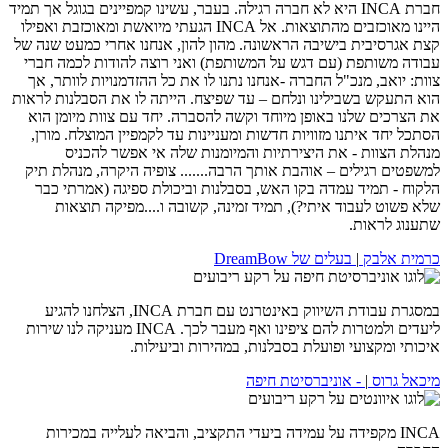
חברת INCA היא לא חברה רגילה. בעבר, עשינו קמפיינים בגוגל אך תמיד
היינו מאוכזבים מהתוצאות. אל INCA הגעתי מיואשת ומאוכזבת ואפילו
קצת אגרסיבית בישיבה הראשונה. מהון להון, אנחנו אחרי כמעט שנה של
עבודה משותפת (עם דגש על המשותפת) ואני רוצה להודות לכמה חברי
צוות: יואב, מנכ"ל החברה -אנחנו נתנו לו את כל ההזדמנויות לוותר, אך
הוא התעקש בשבילינו ונלחם – עד שפיצח. הייתה לו את הסבלנות לראות
את הצרכים שלנו באופן מיוחד וקשה להסברה. יחד עם צוות מיומן הוא
הסתכל יחד איתנו מזוויות חדשות ומעניינות עד לקמפיין המוצלח. מורן,
מנהלת הצוות - את היצירתיות והמיומנות שלה אי אפשר להכניס
למשפטים רגילים – אוהבת אותך הרבה....... צופיה היקרה, מנהלת תיק
הלקוח - תמיד עמדה בקו האש, בסבלנות וביכולת ספיגה (אמרתי כבר
שלא פשוט לעבוד איתי?), תמיד זמינה, קשובה ו....מפיקה תוצאות
שתענוג לראות.
כרמית אלבק
|
בעלים של DreamBow
במסגרת עבודת השיווק באינטרנט עם חברת INCA, הצלחנו להגיע
ליעדים ולמטרות להם ציפינו ואף מעבר לכך. INCA מעניקה לנו שירות
איכותי ומקצועי ופועלת בסבלנות, במהירות וביעילות.
מיכאל גרוס
|
- אוניברסיטת חיפה
INCA מקפידה על עמידה ביעדי התקציב, והביאה לעלייה במכירות