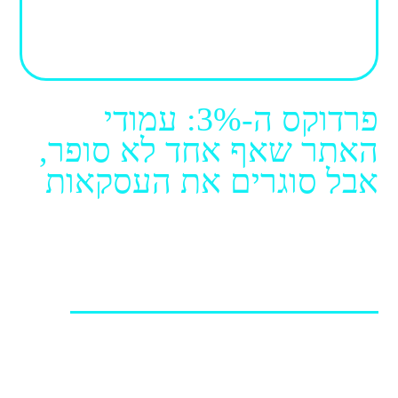
פרדוקס ה-3%: עמודי
האתר שאף אחד לא סופר,
אבל סוגרים את העסקאות
28.06.2026 / יואב מנדלסון, מייסד
ומנכ"ל
פרדוקס ההמרה: מדוע תנועה גבוהה אינה ערובה להכנסות?
מרבית מנהלי השיווק ובעלי האתרים העסקיים מחזיקים
בנתונים מדויקים לגבי העמודים המובילים בנפח התנועה