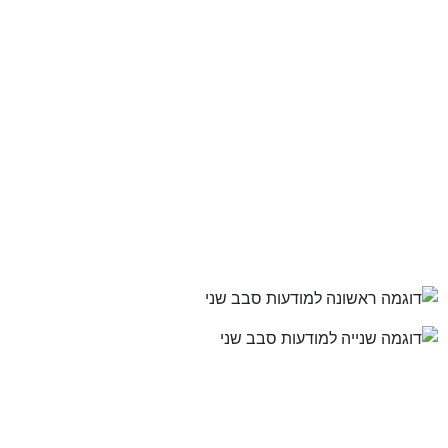
קיצרנו וחידדנו את המודעות על ידי התמקדות במסר שיווקי אחד בכל
פעם והורדת הפסקה אודות המעצבת וניסיונה, מתוך הנחה שמסר
חד וקולע אפקטיבי יותר מטקסט ארוך שרובו אינו רלוונטי לשלב
הראשוני שמטרתו הבלעדית היא השארת פנייה.
הכל התנקז לכדי: "ממש כדאי לך להשאיר פנייה, כי הפנייה הזו
הולכת לשנות לך את החיים!" וכל מה שלא היה רלוונטי למסר הזה –
ירד.
כך נראו המודעות לאחר השינוי:
ב-10 הימים הבאים של הקמפיין התקבלו יותר מפי 2 לידים שלמעלה
מ-50% מתוכם היו רלוונטיים לשירות ולתקציב המבוקש. עדיין, כמות
הלידים הלא רלוונטיים הייתה גבוהה מידי, לכן החלטנו להילחם