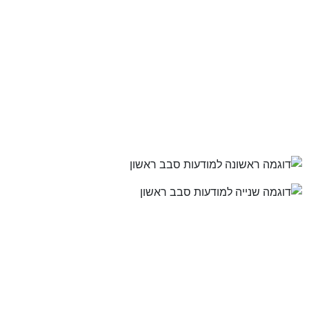
אסטרטגיית הקמפיין הראשונית הייתה להתמקד בבעיה ופתרון
אופייניים למשפחות לצעירות שעומדות לקראת שיפוץ או שינוי בבית
וטרגוט הקהל בצורה ממוקדת על ידי שימוש בנתונים דמוגרפיים,
תחומי עניין וקהלי רימרקטינג. כמו כן, כדי לוודא שיתקבלו לידים
איכותיים וחמים- הוספנו לטופס הלידים מס' שאלות סינון ופסקה
המציגה את המעצבת ומומחיותה.
כך נראו המודעות בסיבוב הראשון:
כך נראו המודעות בסיבוב הראשון:
לכאורה – אסטרטגיית פרסום מוצלח תעבור בעלת עסק המציעה
שירות ספציפי לקהל ספציפי.
אבל בדיגיטל כמו בדיגיטל – מה שקובע בפועל הם אחוזי ההמרה –
ה-ROI.
הקמפיין לא גייס מספיק פניות וגם אלו שהגיעו- לא תורגמו לסגירות.