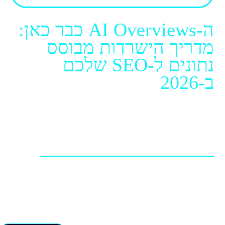
ה-AI Overviews כבר כאן:
מדריך הישרדות מבוסס
נתונים ל-SEO שלכם
ב-2026
08.06.2026 / יואב מנדלסון, מייסד
ומנכ"ל
אם אתם מנהלים בתחום השיווק דיגיטלי בישראל, סביר
להניח שפתחתם את ה-Google Search Console שלכם
בשנה האחרונה והרגשתם שמשהו מוזר קורה. המבט ראשון
בגרפים הראה חגיגה: קו החשיפות (Impressions) מטפס
למעלה כמו טיל. אבל �