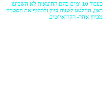
כעבור 10 ימים בהם התוצאות לא השביעו
רצון, החלטנו לשנות כיוון ולתקוף את המטרה
מכיוון אחר- הקריאייטיב.
הנחת העבודה שלנו הייתה שלידים איכותיים לא מגיעים כי הם או
נופלים בסינון הממוקד מידי שעשינו לקהל, או כי הם מתייאשים בזמן
מילוי השאלון ונושרים.
הורדנו את שאלות הסינון מטופס הלידים, הרחבנו את הקהל כך
שהמודעות ייחשפו לקהל רחב יותר, שינינו טקסטים ודייקנו את
המסרים כך שיהיו יותר בול פגיעה עבור הקהל המיועד – המלצות
מלקוחות עבר, התמקדות בחלום ולא בבעיה הקיימת, טיפים וטרנדים
בעיצוב בית ועוד.
גיוונו בסוגים שונים של מודעות כמו סרטונים, מודעות קרוסלה בהן
הצגנו כל פעם פרויקט מוצלח אחר, תמונות בודדות של פרויקטים
מוצלחים במיוחד.
לדוגמא: במקום להציג בעיה של בית לא מעוצב ומאורגן – הדגשנו אך
ורק את החלום ופירטנו כיצד הבית ה"המושלם" ייראה אחרי
שהמעצבת תסיים איתו.