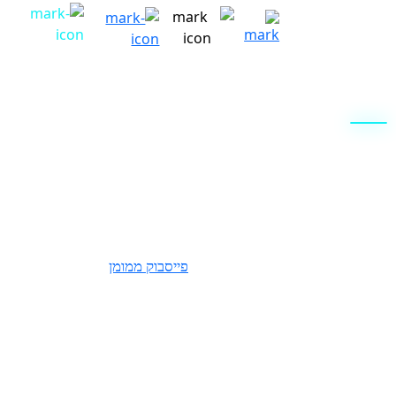
שתפו את
המאמר
שאיבת נתונים מתוך קמפיינים ושימוש חכם בהם הם מפתחות
מרכזיים שעוזרים לנו לפצח כל פעם מחדש את האלגוריתם של
פייסבוק ולקבל עבור לקוחותינו לידים איכותיים שמתורגמים למכירות
מוצלחות פעם אחר פעם. זה בדיוק מה שעשינו עבור לקוחה שלנו
שהיא מעצבת פנים והום סטיילינג והחליטה לפנות אלינו כדי להגדיל
את המכירות שלה באמצעות קמפיין
פייסבוק ממומן
. בתור מעצבת
פנים שמעניקה שירותי הום סטיילינג וליווי שיפוץ כללי ועובדת על
פרויקטים בתקציבים גבוהים יחסית, למעצבת היה קהל יעד ממוקד
אך חמקמק להשגה. היא ביקשה לעבוד עם משפחות צעירות במצב
סוציואקונומי בינוני פלוס, המתגוררים בערים ויישובים במרכז הארץ
בלבד.