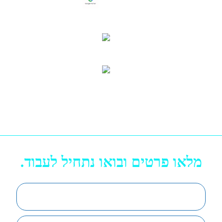
הצהרת נגישות
משרדי החברה: התדהר 5,
כתובת למשלוח דואר:
רעננה
שיפון 3, רמת השרון
1-700-70-90-71
info@inca.co.il
מפת אתר
מלאו פרטים ובואו נתחיל לעבוד.