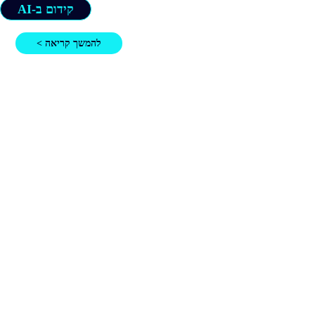
קידום ב-AI
להמשך קריאה >