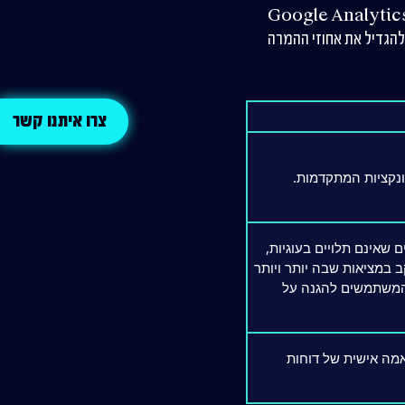
ח של קהלים, ולהשתמש בנתונים כדי להנחות את קבלת ההחלטות השיווקיות. עבור עסקים גדולים, Google Analytics
להגדיל את אחוזי ההמרה
צרו איתנו קשר
ונקציות המתקדמות.
Google Anal משתמש במנגנונים שאינם תלויים בעוגיות,
GDPR ושיפור יכולת המעקב במציאות שבה יותר ויותר
 המשתמשים להגנה על
 גדולים, Google Analytics דורש התאמה אישית של דוחות