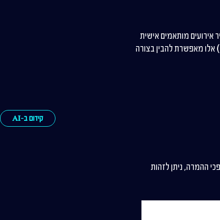
הגדיר אירועים מותאמים אישית
למעקב אחר פעולות חשובות, כגון רישום לניוזלטר או הורדת קטלוג מוצרים. הגדרת אירועים (Events) אלו מאפשרת להבין בצורה
קידום ב-AI
י ההמרה, ניתן לזהות