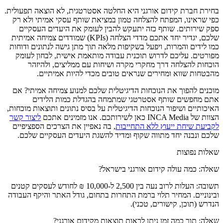
בחירת חברת קידום אורגני היא החלטה אסטרטגית, לא הוצאה תפעולית.
כפי שראינו, המפתח להצלחה טמון במציאת שותף עסקי אמיתי ולא רק
ספק שירותים. שותף כזה יתעקש להבין לעומק את היעדים העסקיים
שלכם, יגדיר יחד אתכם מדדי הצלחה (KPIs) שמודדים צמיחה אמיתית
כמו לידים והמרות, ויפעל בשקיפות מלאה תוך מתן גישה לנתונים ודוחות
מפורטים. עליכם לדרוש תוכנית עבודה מותאמת אישית, לבחון לעומק
הוכחות להצלחה דרך מחקרי מקרה ושיחות עם ממליצים, ולהיזהר
מהבטחות שווא ומחירים שנראים טובים מכדי להיות אמיתיים.
מוכנים להפוך את הנוכחות הדיגיטלית שלכם למנוע צמיחה אמיתי? אם
אתם מחפשים שותף אסטרטגי שמתמחה בהגדלת כמות הלידים
האיכותיים ושיפור הנוכחות הדיגיטלית על בסיס נתונים ותוצאות מוכחות,
הצוות של INCA Media כאן לשירותכם. אנו מזמינים אתכם
ליצור קשר
לקביעת שיחת ייעוץ ללא התחייבות
, בה נאפיין את הצרכים הספציפיים
שלכם ונבנה יחד מתווה שקוף ומדיד להשגת היעדים העסקיים שלכם.
שאלות נפוצות
שאלה: כמה עולה קידום אורגני בישראל?
תשובה: העלות לרוב נעה בין 2,500 ל-10,000 ₪ לחודש לעסקים קטנים
ובינוניים. המחיר תלוי ברמת התחרות בתחום, גודל האתר והיקף העבודה
הנדרש (תוכן, קישורים, טכני).
שאלה: תוך כמה זמן ניתן לראות תוצאות מקידום אורגני?