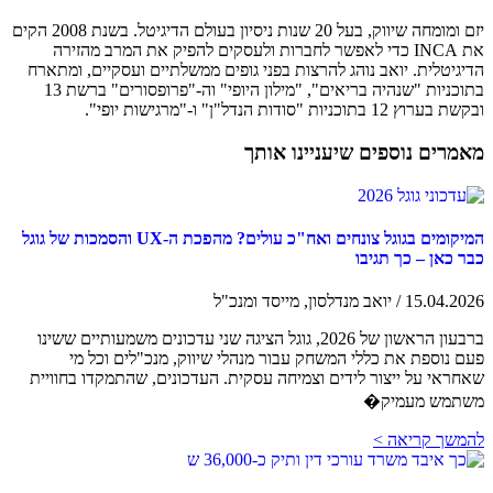
יזם ומומחה שיווק, בעל 20 שנות ניסיון בעולם הדיגיטל. בשנת 2008 הקים
את INCA כדי לאפשר לחברות ולעסקים להפיק את המרב מהזירה
הדיגיטלית. יואב נוהג להרצות בפני גופים ממשלתיים ועסקיים, ומתארח
בתוכניות "שנהיה בריאים", "מילון היופי" וה-"פרופסורים" ברשת 13
ובקשת בערוץ 12 בתוכניות "סודות הנדל"ן" ו-"מרגישות יופי".
מאמרים נוספים שיעניינו אותך
המיקומים בגוגל צונחים ואח"כ עולים? מהפכת ה-UX והסמכות של גוגל
כבר כאן – כך תגיבו
15.04.2026 / יואב מנדלסון, מייסד ומנכ"ל
ברבעון הראשון של 2026, גוגל הציגה שני עדכונים משמעותיים ששינו
פעם נוספת את כללי המשחק עבור מנהלי שיווק, מנכ"לים וכל מי
שאחראי על ייצור לידים וצמיחה עסקית. העדכונים, שהתמקדו בחוויית
משתמש מעמיק�
להמשך קריאה >