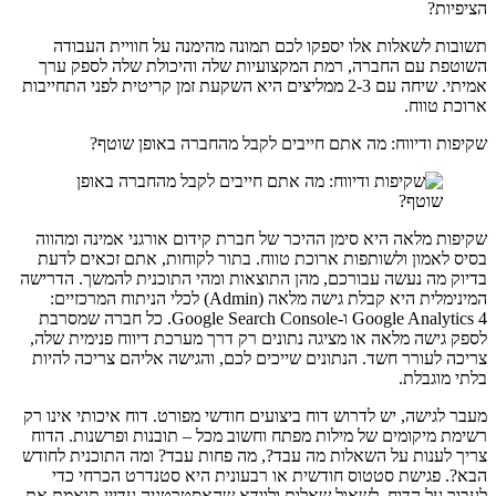
הציפיות?
תשובות לשאלות אלו יספקו לכם תמונה מהימנה על חוויית העבודה
השוטפת עם החברה, רמת המקצועיות שלה והיכולת שלה לספק ערך
אמיתי. שיחה עם 2-3 ממליצים היא השקעת זמן קריטית לפני התחייבות
ארוכת טווח.
שקיפות ודיווח: מה אתם חייבים לקבל מהחברה באופן שוטף?
שקיפות מלאה היא סימן ההיכר של חברת קידום אורגני אמינה ומהווה
בסיס לאמון ולשותפות ארוכת טווח. בתור לקוחות, אתם זכאים לדעת
בדיוק מה נעשה עבורכם, מהן התוצאות ומהי התוכנית להמשך. הדרישה
המינימלית היא קבלת גישה מלאה (Admin) לכלי הניתוח המרכזיים:
Google Analytics 4 ו-Google Search Console. כל חברה שמסרבת
לספק גישה מלאה או מציגה נתונים רק דרך מערכת דיווח פנימית שלה,
צריכה לעורר חשד. הנתונים שייכים לכם, והגישה אליהם צריכה להיות
בלתי מוגבלת.
מעבר לגישה, יש לדרוש דוח ביצועים חודשי מפורט. דוח איכותי אינו רק
רשימת מיקומים של מילות מפתח וחשוב מכל – תובנות ופרשנות. הדוח
צריך לענות על השאלות מה עבד?, מה פחות עבד? ומה התוכנית לחודש
הבא?. פגישת סטטוס חודשית או רבעונית היא סטנדרט הכרחי כדי
לעבור על הדוח, לשאול שאלות ולוודא שהאסטרטגיה עדיין תואמת את