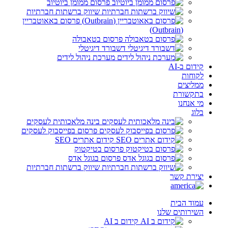
פרסום ממומן ביוטיוב
שיווק ברשתות חברתיות
פרסום באאוטבריין
(Outbrain)
פרסום בטאבולה
דשבורד דיגיטלי
מערכת ניהול לידים
קידום ב-AI
לקוחות
ממליצים
בתקשורת
מי אנחנו
בלוג
בינה מלאכותית לעסקים
פרסום בפייסבוק לעסקים
קידום אתרים SEO
פרסום בטיקטוק
פרסום בגוגל אדס
שיווק ברשתות חברתיות
יצירת קשר
עמוד הבית
השירותים שלנו
קידום ב AI