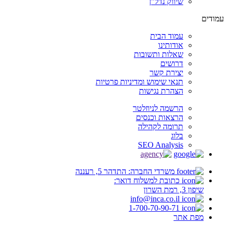
שיווק נדל"ן
עמודים
עמוד הבית
אודותינו
שאלות ותשובות
דרושים
יצירת קשר
תנאי שימוש ומדיניות פרטיות
הצהרת נגישות
הרשמה לניוזלטר
הרצאות וכנסים
תרומה לקהילה
בלוג
SEO Analysis
משרדי החברה: התדהר 5, רעננה
כתובת למשלוח דואר:
שיפון 3, רמת השרון
info@inca.co.il
1-700-70-90-71
מפת אתר