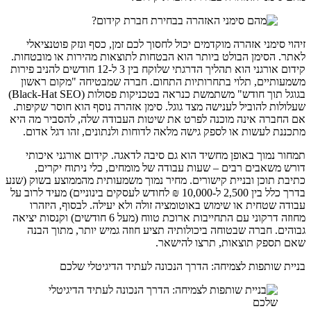
זיהוי סימני אזהרה מוקדמים יכול לחסוך לכם זמן, כסף ונזק פוטנציאלי
לאתר. הסימן הבולט ביותר הוא הבטחות לתוצאות מהירות או מובטחות.
קידום אורגני הוא תהליך הדרגתי שלוקח בין 3 ל-12 חודשים להניב פירות
משמעותיים, תלוי בתחרותיות התחום. חברה שמבטיחה "מקום ראשון
בגוגל תוך חודש" משתמשת כנראה בטכניקות פסולות (Black-Hat SEO)
שעלולות להוביל לענישה מצד גוגל. סימן אזהרה נוסף הוא חוסר שקיפות.
אם החברה אינה מוכנה לפרט את שיטות העבודה שלה, להסביר מה היא
מתכננת לעשות או לספק גישה מלאה לדוחות ולנתונים, זהו דגל אדום.
תמחור נמוך באופן מחשיד הוא גם סיבה לדאגה. קידום אורגני איכותי
דורש משאבים רבים – שעות עבודה של מומחים, כלי ניתוח יקרים,
כתיבת תוכן ובניית קישורים. מחיר נמוך משמעותית מהממוצע בשוק (שנע
בדרך כלל בין 2,500 ל-10,000 ₪ לחודש לעסקים בינוניים) מעיד לרוב על
עבודה שטחית או שימוש באוטומציה זולה ולא יעילה. לבסוף, היזהרו
מחוזה דרקוני עם התחייבות ארוכת טווח (מעל 6 חודשים) וקנסות יציאה
גבוהים. חברה שבטוחה ביכולותיה תציע חוזה גמיש יותר, מתוך הבנה
שאם תספק תוצאות, תרצו להישאר.
בניית שותפות לצמיחה: הדרך הנכונה לעתיד הדיגיטלי שלכם