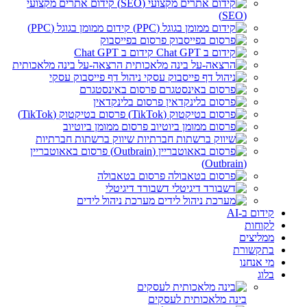
קידום אתרים מקצועי
(SEO)
קידום ממומן בגוגל (PPC)
פרסום בפייסבוק
קידום ב Chat GPT
הרצאה-על בינה מלאכותית
ניהול דף פייסבוק עסקי
פרסום באינסטגרם
פרסום בלינקדאין
פרסום בטיקטוק (TikTok)
פרסום ממומן ביוטיוב
שיווק ברשתות חברתיות
פרסום באאוטבריין
(Outbrain)
פרסום בטאבולה
דשבורד דיגיטלי
מערכת ניהול לידים
קידום ב-AI
לקוחות
ממליצים
בתקשורת
מי אנחנו
בלוג
בינה מלאכותית לעסקים