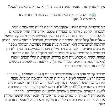
איך להעריך את האסטרטגיה המוצעת ולוודא שהיא מותאמת לעסק?
אסטרטגיית קידום אורגני אפקטיבית חייבת להיות מותאמת אישית
למטרות, לתקציב ולתחום הפעילות שלכם; אין פתרון אחיד שמתאים
לכולם. חברה רצינית תתחיל את התהליך בפגישת אפיון מעמיקה ותשאל
שאלות על קהל היעד, המתחרים המרכזיים, והבידול העסקי שלכם. הסימן
הראשון למקצועיות הוא הצגת תוכנית עבודה מפורטת הכוללת מספר
מרכיבים חיוניים. ראשית, מחקר מילות מפתח מעמיק, המתמקד לא רק
בביטויים תחרותיים אלא גם בביטויי "זנב ארוך" בעלי כוונת רכישה
גבוהה. שנית, אסטרטגיית תוכן ברורה, המפרטת אילו תכנים ייווצרו
(מאמרי בלוג, מדריכים, עמודי שירות) כדי לענות על שאלות הגולשים
ולבסס את סמכותכם בתחום.
מרכיב קריטי נוסף הוא אופטימיזציה טכנית (Technical SEO). החברה
צריכה להציג תוכנית לשיפור מהירות האתר, התאמה למובייל, מבנה
היררכי נכון וטיפול בשגיאות סריקה. לבסוף, יש לבחון את אסטרטגיית
בניית הקישורים (Off-Page SEO). דרשו להבין כיצד החברה מתכננת
להשיג קישורים איכותיים מאתרים רלוונטיים וסמכותיים, והיזהרו
מהבטחות ל"כמות" קישורים במקום "איכות". אסטרטגיה שאינה כוללת
את כל ארבעת המרכיבים הללו היא חלקית ולא תוביל לתוצאות ארוכות
טווח.