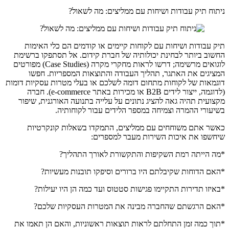
ניתוח תיק עבודות ושיחות עם ממליצים: מה לשאול?
תיק עבודות ושיחות עם לקוחות קיימים או קודמים הם כלי האימות
החשוב ביותר לבחינת יכולותיה של חברת קידום. אל תסתפקו ברשימת
לוגואים מרשימה; דרשו לראות מחקרי מקרה (Case Studies) מפורטים
המציגים את האתגר, תהליך העבודה והתוצאות המספריות. חפשו
דוגמאות של לקוחות מתחום דומה לשלכם או בעלי מטרות עסקיות דומות
(לדוגמה, ייצור לידים B2B או מכירות באתר e-commerce). חברה
מקצועית תהיה גאה להציג נתונים על עלייה בתנועה האורגנית, שיפור
בשיעורי ההמרה וצמיחה במספר הלידים עבור לקוחותיה.
כאשר אתם משוחחים עם ממליצים, התמקדו בשאלות קונקרטיות
שיחשפו את איכות השירות מעבר למספרים:
*מה הייתה רמת השקיפות והתקשורת לאורך התהליך?
*האם הדוחות שקיבלתם היו ברורים וסיפקו תובנות מעשיות?
*באיזו תדירות התקיימו פגישות סטטוס ועד כמה הן היו יעילות?
*האם הרגשתם שהחברה מבינה את המטרות העסקיות שלכם?
*תוך כמה זמן התחלתם לראות תוצאות ראשוניות, והאם הן תאמו את