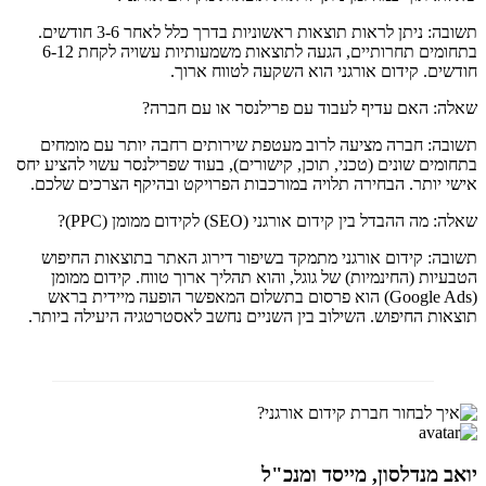
תשובה: ניתן לראות תוצאות ראשוניות בדרך כלל לאחר 3-6 חודשים.
בתחומים תחרותיים, הגעה לתוצאות משמעותיות עשויה לקחת 6-12
חודשים. קידום אורגני הוא השקעה לטווח ארוך.
שאלה: האם עדיף לעבוד עם פרילנסר או עם חברה?
תשובה: חברה מציעה לרוב מעטפת שירותים רחבה יותר עם מומחים
בתחומים שונים (טכני, תוכן, קישורים), בעוד שפרילנסר עשוי להציע יחס
אישי יותר. הבחירה תלויה במורכבות הפרויקט ובהיקף הצרכים שלכם.
שאלה: מה ההבדל בין קידום אורגני (SEO) לקידום ממומן (PPC)?
תשובה: קידום אורגני מתמקד בשיפור דירוג האתר בתוצאות החיפוש
הטבעיות (החינמיות) של גוגל, והוא תהליך ארוך טווח. קידום ממומן
(Google Ads) הוא פרסום בתשלום המאפשר הופעה מיידית בראש
תוצאות החיפוש. השילוב בין השניים נחשב לאסטרטגיה היעילה ביותר.
יואב מנדלסון, מייסד ומנכ"ל