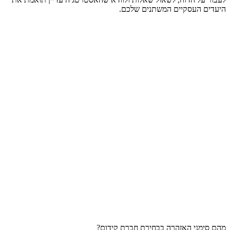
היעדים העסקיים המשתנים שלכם.
מרכיב בדיווח
סטנדרט מקצועי
סימן אזהרה
גישת Admin
מלאה ל-GA4
גישה מוגבלת או
גישה לכלים
ול-Search
היעדר גישה
Console
ניתוח KPIs,
רשימת מיקומים
השוואות,
תוכן הדוח
בלבד, ללא
תובנות ותוכנית
פרשנות
עבודה
פירוט התכנים
הסתתרות
שקיפות בפעולות
שנכתבו
מאחורי "סודות
והקישורים שנבנו
מקצועיים"
פגישת סטטוס
תקשורת במייל
קבועה
תדירות תקשורת
בלבד, מענה
(חודשית/רבעוני
איטי
ת)
מהם סימני האזהרה בבחירת חברת קידום?