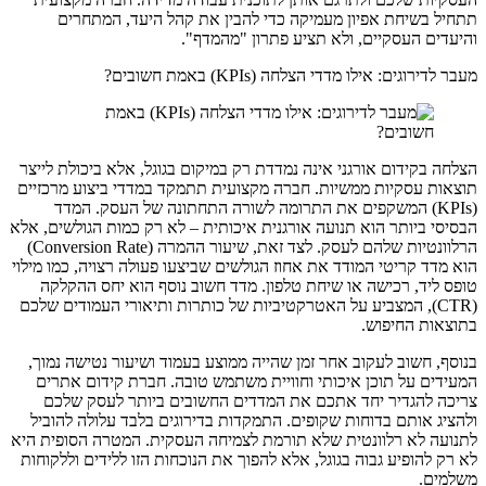
תתחיל בשיחת אפיון מעמיקה כדי להבין את קהל היעד, המתחרים
והיעדים העסקיים, ולא תציע פתרון "מהמדף".
מעבר לדירוגים: אילו מדדי הצלחה (KPIs) באמת חשובים?
הצלחה בקידום אורגני אינה נמדדת רק במיקום בגוגל, אלא ביכולת לייצר
תוצאות עסקיות ממשיות. חברה מקצועית תתמקד במדדי ביצוע מרכזיים
(KPIs) המשקפים את התרומה לשורה התחתונה של העסק. המדד
הבסיסי ביותר הוא תנועה אורגנית איכותית – לא רק כמות הגולשים, אלא
הרלוונטיות שלהם לעסק. לצד זאת, שיעור ההמרה (Conversion Rate)
הוא מדד קריטי המודד את אחוז הגולשים שביצעו פעולה רצויה, כמו מילוי
טופס ליד, רכישה או שיחת טלפון. מדד חשוב נוסף הוא יחס ההקלקה
(CTR), המצביע על האטרקטיביות של כותרות ותיאורי העמודים שלכם
בתוצאות החיפוש.
בנוסף, חשוב לעקוב אחר זמן שהייה ממוצע בעמוד ושיעור נטישה נמוך,
המעידים על תוכן איכותי וחוויית משתמש טובה. חברת קידום אתרים
צריכה להגדיר יחד אתכם את המדדים החשובים ביותר לעסק שלכם
ולהציג אותם בדוחות שקופים. התמקדות בדירוגים בלבד עלולה להוביל
לתנועה לא רלוונטית שלא תורמת לצמיחה העסקית. המטרה הסופית היא
לא רק להופיע גבוה בגוגל, אלא להפוך את הנוכחות הזו ללידים וללקוחות
משלמים.