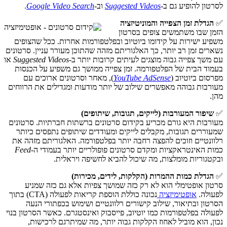
לסרטון להופיע גם ב-
Suggested Videos
וב-
Google Video Search
.
✅
הגדלת זמן הצפייה והמוניטיזציה
הזמן שבו משתמשים צופים בסרטון
משפיע ישירות על קידומו ביוטיוב ובפלטפורמות אחרות. ככל שהצופים
נשארים זמן רב יותר, כך האלגוריתם מזהה שהתוכן מעורר עניין. סרטונים
עם משך צפייה גבוה מוצגים לעיתים קרובות יותר ב-
Suggested Videos
או
בעמוד הבית של הפלטפורמה. זמן צפייה ממושך גם משפיע על הכנסות
מפרסום ביוטיוב (
YouTube AdSense
), מאחר וסרטונים ארוכים עם
מעורבות גבוהה מאפשרים שילוב של יותר מודעות ומגדילים את הרווחים
מהן.
✅
שיפור
המעורבות
(
לייקים
,
תגובות
,
שיתופים
)
מעורבות היא גורם מכריע בקידום סרטונים ברשתות חברתיות. סרטונים
שמעוררים תגובות, מקבלים לייקים ומעודדים שיתופים נתפסים כיותר
רלוונטיים וזוכים להפצה רחבה יותר בפלטפורמה. האלגוריתם מזהה את
כמות האינטראקציות ומקדם סרטונים פופולריים יותר בעמודי ה-
Feed
ובקטגוריות מומלצות, מה שיכול להביא לחשיפה ויראלית.
✅
הגדלת כמות ההמרות (הקלקות, לידים, מכירות)
סרטון אופטימלי הוא לא רק כזה שמושך צפיות אלא גם כזה שמניע
לפעולה.
אופטימיזציה
נכונה כוללת הוספת קריאות לפעולה (CTA) בתוך
הסרטון ובתיאור, שילוב קישורים רלוונטיים ושימוש בכפתורי הנעה
לפעולה בפלטפורמות כמו יוטיוב, פייסבוק ואינסטגרם. כאשר הסרטון בנוי
נכון, הוא מוביל לאחוז הקלקות גבוה יותר, מה שמיתרגם לרכישות,