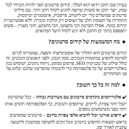
בעידן שבו תוכן וידאו הוא המלך, קידום סרטונים הפך להיות הכרחי לכל
עסק, יוצר תוכן או משווק שרוצה להגיע לקהל רחב יותר. עם מיליוני
סרטונים שמועלים מדי יום ליוטיוב, פייסבוק, אינסטגרם וטיקטוק,
התחרות על תשומת הלב של הצופים רק הולכת וגוברת. ללא אסטרטגיית
קידום נכונה, אפילו הסרטון הכי מקצועי, הכי מושקע, והכי מעניין – פשוט
יתפספס בתוך ים התוכן ולא יגיע לקהל היעד המתאים.
🔹
מה המשמעות של קידום סרטונים?
קידום סרטונים הוא תהליך של אופטימיזציה והפצה, שמטרתו לגרום
לסרטון להופיע במקומות הנכונים, בזמן הנכון, ולפני האנשים הנכונים. זה
כולל שילוב של טכניקות SEO, פרסום ממומן, ניתוח נתונים, ושימוש נכון
באלגוריתמים של כל פלטפורמה כדי להבטיח שהסרטון שלכם יבלוט על
פני המתחרים.
🔹
למה זה כל כך חשוב?
✔️
אלגוריתמים מקדמים סרטונים עם מעורבות גבוהה
– ככל שהסרטון
יקבל יותר צפיות, לייקים, שיתופים ותגובות, כך הפלטפורמה תקדם אותו
יותר בפני משתמשים נוספים.
✔️
חיפוש אורגני יכול להביא אלפי צפיות בחינם
– סרטונים שמופיעים
בראש תוצאות החיפוש ביוטיוב וגוגל זוכים לחשיפה ממושכת ולתנועה
עקבית לאורך זמן.