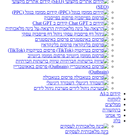
קידום אתרים מקצועי
(SEO)
קידום ממומן בגוגל (PPC)
פרסום בפייסבוק
קידום ב Chat GPT
הרצאה-על בינה מלאכותית
ניהול דף פייסבוק עסקי
פרסום באינסטגרם
פרסום בלינקדאין
פרסום בטיקטוק (TikTok)
פרסום ממומן ביוטיוב
שיווק ברשתות חברתיות
פרסום באאוטבריין
(Outbrain)
פרסום בטאבולה
דשבורד דיגיטלי
מערכת ניהול לידים
קידום ב-AI
לקוחות
ממליצים
בתקשורת
מי אנחנו
בלוג
בינה מלאכותית לעסקים