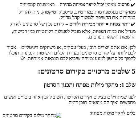
✔️
פרסום ממומן יכול לייצר צמיחה מהירה
– באמצעות קמפיינים
ממוקדים בפלטפורמות כמו יוטיוב, פייסבוק וטיקטוק, ניתן להגדיל
במהירות את החשיפה ולמשוך קהל מדויק.
✔️
יותר צפיות = יותר מכירות ולידים
– קידום נכון של סרטונים לא רק
מגדיל את כמות הצפיות, אלא מוביל לפעולות רלוונטיות כמו רכישות,
הרשמות והשארת פרטים.
לכן, אם אתם יוצרים תוכן, בעלי עסקים, או משווקים דיגיטליים – אסור
לכם לוותר על קידום סרטונים! בעזרת הכלים והשיטות הנכונות, תוכלו
להפוך כל סרטון למנוע צמיחה שיביא לכם תוצאות אמיתיות. 🚀
5 שלבים מרכזיים בקידום סרטונים:
שלב 1: מחקר מילות מפתח ותכנון הסרטון
לפני שמתחילים בצילום וקידום הסרטון, חשוב להבין איזה ביטויים אנשים
מחפשים ואיך הם מוצאים תוכן דומה.
כלים לחקר מילות מפתח
:
כלי
תפקיד
זיהוי מגמות ומילות חיפוש