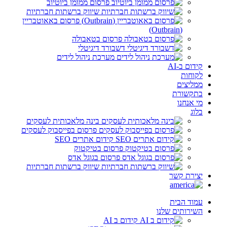
פרסום ממומן ביוטיוב
שיווק ברשתות חברתיות
פרסום באאוטבריין
(Outbrain)
פרסום בטאבולה
דשבורד דיגיטלי
מערכת ניהול לידים
קידום ב-AI
לקוחות
ממליצים
בתקשורת
מי אנחנו
בלוג
בינה מלאכותית לעסקים
פרסום בפייסבוק לעסקים
קידום אתרים SEO
פרסום בטיקטוק
פרסום בגוגל אדס
שיווק ברשתות חברתיות
יצירת קשר
עמוד הבית
השירותים שלנו
קידום ב AI