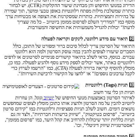
הדירוג במנועי החיפוש והן מבחינת שיעור ההקלקות (CTR). יש לבחור
כותרת שמשלבת מילות מפתח רלוונטיות באופן טבעי ומושך, תוך שמירה
על בהירות ותמציתיות. כותרות שמסקרנות את הצופה או מבטיחות ערך
מוסף כמו
"
המדריך השלם לפרסום ממומן ביוטיוב – כל מה שצריך
לדעת
!"
יכולות להגדיל משמעותית את החשיפה והמעורבות.
2️⃣
תיאור עם מידע רלוונטי, לינקים וקריאה לפעולה
התיאור של הסרטון צריך לכלול סיכום ברור ומפורט של התוכן, כולל
הסברים שיעזרו לצופים להבין במה עוסק הסרטון ולמה הוא רלוונטי
עבורם. בנוסף, כדאי לשלב בתיאור קישורים פנימיים לסרטונים או לדפים
רלוונטיים באתר, אשר יכולים לספק מידע נוסף ולהניע לפעולה. כמו כן,
מומלץ להוסיף קריאה ברורה לפעולה (
CTA
), כמו "הרשמו לערוץ כדי
לקבל עדכונים נוספים!" או "לחצו על הקישור לרכישת השירות
!
".
3️⃣
תגיות (Tags) רלוונטיות
תגיות הן כלי עזר חשוב
לאיתור הסרטון באמצעות מנועי החיפוש של
יוטיוב
וגוגל. הן עוזרות
ליוטיוב להבין על מה הסרטון ולהציג אותו כתוכן מומלץ לצופים שמחפשים
נושאים דומים. חשוב לשלב תגיות ספציפיות ורלוונטיות כמו "קידום סרטון
ביוטיוב", "פרסום בטיקטוק", "שיווק ברשתות חברתיות", ולצד זה גם
תגיות כלליות יותר שיכולות להרחיב את קהל היעד, כמו "פרסום ממומן",
"אסטרטגיית שיווק דיגיטלי", וכו’.
4️⃣
תמונה ממוזערת ממותגת