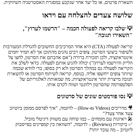
השארת פרטים, או כל יעד אחר שנקבע במסגרת האסטרטגיה השיווקית.
שלושה צעדים להצלחה עם וידאו
💡
שלבו קריאה לפעולה חכמה – "הרשמו לערוץ",
"השאירו תגובה
"
קריאה לפעולה (CTA) היא אחד המרכיבים החשובים להגדלת המעורבות
ולשיפור ביצועי הסרטון. צופים רבים נהנים מהתוכן אך לא תמיד יוזמים
אינטראקציה, ולכן תזכורת ברורה ("אם אהבתם את הסרטון, לחצו על
הלייק והירשמו לערוץ!") יכולה להניע אותם לפעולה. כדאי לשלב את
הקריאה לפעולה גם במהלך הסרטון ולא רק בסופו, כדי לוודא שכמה
שיותר צופים ייחשפו אליה. בנוסף, קריאה לשיתוף הסרטון או להשארת
תגובה מייצרת יותר אינטראקציות, מה שמאותת לאלגוריתם של
הפלטפורמה שהסרטון רלוונטי ושווה לקדם אותו.
💡
נסו פורמטים שונים של סרטונים
🎥 מדריכים (How-to Videos) – לדוגמה, "איך לפרסם ממומן ביוטיוב
צעד אחר צעד?"
🎤 ראיונות עם מומחים – כמו שיחה עם משווק דיגיטלי מוביל.
✅ ביקורות (Reviews) – לדוגמה, "השוואה בין קמפיינים בפייסבוק
ליוטיוב – מה עובד יותר?