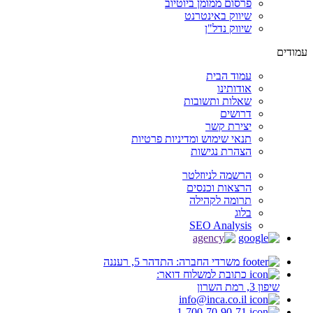
פרסום ממומן ביוטיוב
שיווק באינטרנט
שיווק נדל"ן
עמודים
עמוד הבית
אודותינו
שאלות ותשובות
דרושים
יצירת קשר
תנאי שימוש ומדיניות פרטיות
הצהרת נגישות
הרשמה לניוזלטר
הרצאות וכנסים
תרומה לקהילה
בלוג
SEO Analysis
משרדי החברה: התדהר 5, רעננה
כתובת למשלוח דואר:
שיפון 3, רמת השרון
info@inca.co.il
1-700-70-90-71