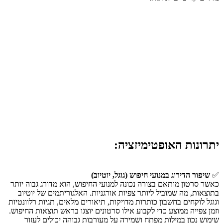
מדד
למה הוא חשוב?
מראה כמה אנשים הקליקו
CTR (אחוז קליקים)
על הסרטון
מצביע על רמת העניין של
זמן צפייה ממוצע
הצופים
Engagement (מעורבות)
לייקים, תגובות ושיתופים
Bounce Rate (אחוז
אם גבוה, כנראה שהתוכן
נטישה)
פחות מעניין
יתרונות האופטימיזציה:
✅
שיפור הדירוג במנועי חיפוש (גוגל, יוטיוב)
כאשר סרטון מותאם בצורה נכונה למנועי החיפוש, הוא מדורג גבוה יותר
בתוצאות, מה שמוביל ליותר צפיות אורגניות. האלגוריתמים של יוטיוב
וגוגל לוקחים בחשבון כותרות מדויקות, תיאורים מלאים, תגיות רלוונטיות
וזמן צפייה ממוצע כדי לקבוע אילו סרטונים יוצגו בראש תוצאות החיפוש.
שימוש נכון במילות מפתח ושמירה על מעורבות גבוהה יכולים לעזור