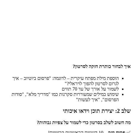
Google Trends
נפוצות
ניתוח תגיות ותחרות
TubeBuddy
ביוטיוב
מעקב אחרי ביצועים
VidIQ
ומחקר מתחרים
מציאת ביטויים מחופשים
Keyword Planner
בגוגל
איך לבחור כותרת חזקה לסרטון
?
הוספת מילת מפתח עיקרית – לדוגמה: "פרסום ביוטיוב – איך
לגרום לסרטון להפוך לויראלי?"
לשמור על אורך של עד 70 תווים
שימוש במילים שמעוררות סקרנות כמו "מדריך מלא", "סודות
הפרסום", "איך לעשות"
שלב 2: יצירת תוכן וידאו איכותי
מה חשוב לשלב בסרטון כדי לשמור על צפיות גבוהות?
✅
פתיח חזק
– 10 השניות הראשונות קריטיות!