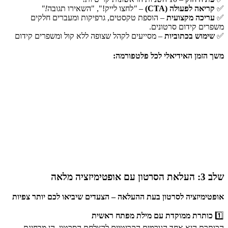
✅
קריאה לפעולה (CTA)
–
"
לחצו לייק!", "השאירו תגובה
!"
✅
עריכה מקצועית
– הוספת טקסטים, גרפיקות ומעברים חלקים
משפרים קידום סרטונים.
✅
שימוש בכתוביות
– מסייעים לקהל שצופה ללא קול ומשפרים קידום
משך הזמן האידיאלי לכל פלטפורמה:
פלטפורמה
אורך מומלץ
יוטיוב
8-15 דקות
טיקטוק
15-60 שניות
אינסטגרם Reels
30-90 שניות
פייסבוק
3-5 דקות
שלב 3: העלאת הסרטון עם אופטימיזציה מלאה
אופטימיזציה לסרטון בעת ההעלאה – הצעדים שיביאו לכם יותר צפיות
1️⃣
כותרת ממוקדת עם מילת מפתח ראשית
הכותרת היא אחד הגורמים הקריטיים להצלחת הסרטון, הן מבחינת