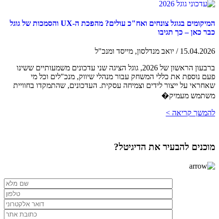
המיקומים בגוגל צונחים ואח"כ עולים? מהפכת ה-UX והסמכות של גוגל
כבר כאן – כך תגיבו
15.04.2026 / יואב מנדלסון, מייסד ומנכ"ל
ברבעון הראשון של 2026, גוגל הציגה שני עדכונים משמעותיים ששינו
פעם נוספת את כללי המשחק עבור מנהלי שיווק, מנכ"לים וכל מי
שאחראי על ייצור לידים וצמיחה עסקית. העדכונים, שהתמקדו בחוויית
משתמש מעמיק�
להמשך קריאה >
מוכנים להבעיר את הדיגיטל?