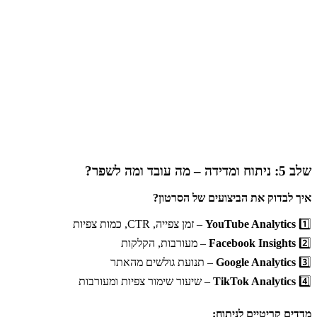
קהל צעיר ומייצר
יותר
אינסטגרם
פרסום ב-Reels
אינטראקציות
לעומת פוסטים
רגילים.
משתלב באופן
טבעי בפיד של
טיקטוק
In-Feed Ads
המשתמש
ומאפשר שילוב
קריאה לפעולה.
שלב 5: ניתוח ומדידה – מה עובד ומה לשפר?
איך לבדוק את הביצועים של הסרטון?
1️⃣
YouTube Analytics
– זמן צפייה, CTR, כמות צפיות
2️⃣
Facebook Insights
– מעורבות, הקלקות
3️⃣
Google Analytics
– תנועת גולשים מהאתר
4️⃣
TikTok Analytics
– שיעור שימור צפיות ומעורבות
מדדים קריטיים לניתוח: