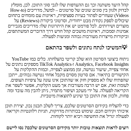
קהל היעד משתנה וכך גם ההעדפות שלו לגבי סוגי התוכן. לכן, מומלץ
לבדוק ולגוון בין סוגים שונים של סרטונים – למשל, מדריכים (How-to
Videos) שעוזרים לפתור בעיות ספציפיות, ראיונות עם מומחים בתחום
שיכולים לספק נקודת מבט ייחודית, וסרטוני ביקורת (Reviews) על
מוצרים ושירותים. לכל פורמט יש את היתרונות שלו: מדריכים מגבירים
אמינות וסמכות, ראיונות מושכים קהל חדש דרך הדוברים המשתתפים,
וביקורות מייצרות מעורבות גבוהה ומניעות לפעולה.
💡
המשיכו לנתח נתונים ולשפר בהתאם
ניתוח ביצועי הסרטון הוא שלב קריטי בהצלחתו. כלים כמו YouTube
Analytics, Facebook Insights ו-TikTok Analytics מספקים נתונים על
אחוזי צפייה, שיעור נטישה, זמן ממוצע לצפייה, וכמות ההקלקות על
הקישורים בתיאור. אם סרטון מסוים מקבל אחוזי נטישה גבוהים, ייתכן
שהפתיח שלו לא מספיק חזק או שהתוכן אינו עונה על ציפיות הצופים.
לעומת זאת, אם יש הרבה מעורבות אך מעט הקלקות, אפשר לשפר את
הקריאה לפעולה. על ידי מעקב ושיפור מתמיד, ניתן להבין מה עובד ומה
פחות, ולכוון את התוכן כך שיגיע לתוצאות מיטביות.
כדי להצליח בקידום הסרטונים שלכם, צריך לשלב תכנון נכון, יצירת תוכן
איכותי וקידום חכם. שימוש בכותרות מדויקות, תגיות רלוונטיות וקריאה
לפעולה יגדיל את החשיפה ויביא יותר לקוחות.
רוצים לראות תוצאות טובות יותר מקידום הסרטונים שלכם?
נסו ליישם