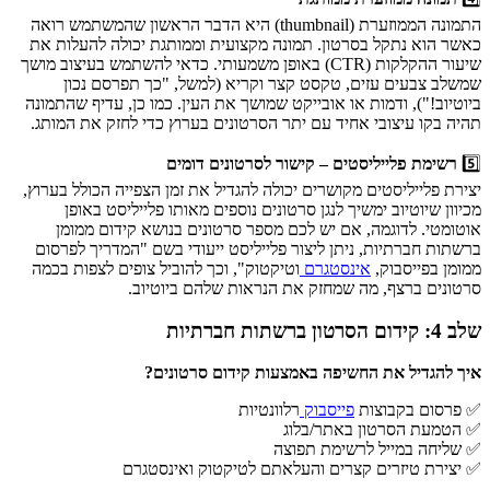
התמונה הממוזערת (thumbnail) היא הדבר הראשון שהמשתמש רואה
כאשר הוא נתקל בסרטון. תמונה מקצועית וממותגת יכולה להעלות את
שיעור ההקלקות (CTR) באופן משמעותי. כדאי להשתמש בעיצוב מושך
שמשלב צבעים עזים, טקסט קצר וקריא (למשל, "כך תפרסם נכון
ביוטיוב!"), ודמות או אובייקט שמושך את העין. כמו כן, עדיף שהתמונה
תהיה בקו עיצובי אחיד עם יתר הסרטונים בערוץ כדי לחזק את המותג.
5️⃣
רשימת פלייליסטים – קישור לסרטונים דומים
יצירת פלייליסטים מקושרים יכולה להגדיל את זמן הצפייה הכולל בערוץ,
מכיוון שיוטיוב ימשיך לנגן סרטונים נוספים מאותו פלייליסט באופן
אוטומטי. לדוגמה, אם יש לכם מספר סרטונים בנושא קידום ממומן
ברשתות חברתיות, ניתן ליצור פלייליסט ייעודי בשם "המדריך לפרסום
ממומן בפייסבוק,
אינסטגרם
וטיקטוק", וכך להוביל צופים לצפות בכמה
סרטונים ברצף, מה שמחזק את הנראות שלהם ביוטיוב.
שלב 4: קידום הסרטון ברשתות חברתיות
איך להגדיל את החשיפה באמצעות קידום סרטונים?
✅ פרסום בקבוצות
פייסבוק
רלוונטיות
✅ הטמעת הסרטון באתר/בלוג
✅ שליחה במייל לרשימת תפוצה
✅ יצירת טיזרים קצרים והעלאתם לטיקטוק ואינסטגרם