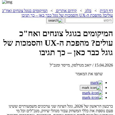
דף הבית
>
בלוג
>
קידום אתרים
>
המיקומים בגוגל צונחים ואח"כ
עולים? מהפכת ה-UX והסמכות של גוגל כבר כאן – כך תגיבו
המיקומים בגוגל צונחים ואח"כ
עולים? מהפכת ה-UX והסמכות של
גוגל כבר כאן – כך תגיבו
15.04.2026 / יואב מנדלסון, מייסד ומנכ"ל
שתפו את המאמר
ברבעון הראשון של 2026, גוגל הציגה שני עדכונים משמעותיים ששינו
פעם נוספת את כללי המשחק עבור מנהלי שיווק, מנכ"לים וכל מי