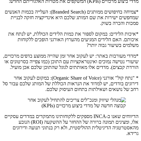
מדדי ביצוע מרכזיים (KPIs) המשקפים את מטרות האלגוריתם החדש:
*צמיחה בחיפושים ממותגים (Branded Search): העלייה בכמות האנשים
שמחפשים ישירות את שם המותג שלכם היא אינדיקציה חזקה לבניית
סמכות והכרה בשוק.
*איכות הלידים: במקום לספור את כמות הלידים הכוללת, יש לנתח את
איכותם. האם הלידים המגיעים מהערוץ האורגני הופכים ללקוחות
משלמים בשיעור גבוה יותר?
*מדדי מעורבות באתר: יש לעקוב אחר זמן שהייה ממוצע בדפים מרכזיים,
שיעורי נטישה נמוכים ואינטראקציות עם התוכן (כמו צפייה בסרטונים או
הורדת קבצים). מדדים אלו מאותתים לגוגל שהתוכן שלכם אכן מועיל.
* "נתח קול" אורגני (Organic Share of Voice): במקום לעקוב אחר
דירוגים בודדים, יש למדוד את הנראות הכוללת של המותג שלכם עבור סל
רחב של נושאים ושאילתות בתחום העיסוק שלכם.
הדיווחים שאנו ב-INCA מספקים ללקוחותינו מתמקדים במדדים עסקיים
אלו, ומציגים תמונה ברורה של ההחזר על ההשקעה (ROI) הנובע
מהאסטרטגיה הדיגיטלית ההוליסטית, ולא רק בנתוני תנועה ודירוגים
גרידא.