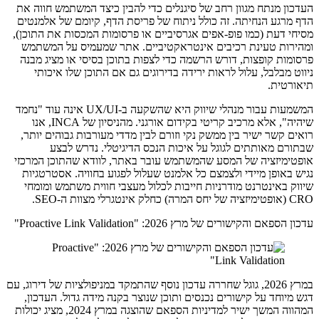
העדכון מנתח מגוון רחב של סיגנלים כדי להבין כיצד המשתמש חווה את
הדף מרגע הנחיתה. זה כולל ניתוח של פריסת הדף, קיומם של אלמנטים
מסיחי דעת (כמו פופ-אפים אגרסיביים או פרסומות המכסות את התוכן),
ומהירות טעינת רכיבים אינטראקטיביים. אתר שמעמיס על המשתמש
פרסומות קופצות, דורש הרשמה כדי לצפות בתוכן בסיסי או מציג מבנה
ניווט מבלבל, עלול לראות ירידה בדירוגים גם אם התוכן שלו איכותי
תיאורטית.
המשמעות עבור מנהלי שיווק היא שהשקעה ב-UX/UI אינה עוד "נחמד
שיהיה", אלא מרכיב קריטי בקידום אורגני. מהניסיון של INCA, אנו
רואים קשר ישיר בין ממשק נקי וזורם לבין מדדי מעורבות גבוהים יותר,
שבתורם מאותתים לגוגל על איכות הנכס הדיגיטלי. נדרש לבצע
אופטימיזציה של המסע שהמשתמש עובר באתר, לוודא שהתוכן המרכזי
נגיש באופן מיידי ולצמצם כל אלמנט שעלול לפגוע בחוויה. אסטרטגיות
שיווק באינטרנט מודרניות חייבות לכלול מעצבי חווית משתמש ומומחי
CRO (אופטימיזציה של יחס המרה) כחלק אינטגרלי מצוות ה-SEO.
עדכון הספאם והקישורים של מרץ 2026: "Proactive Link Validation"
במרץ 2026, גוגל שחררה עדכון נוסף שהתמקד במניפולציות של דירוג, עם
דגש מיוחד על קישורים נכנסים ותוכן שנוצר בקנה מידה גדול. העדכון,
המהווה המשך ישיר למדיניות הספאם שהוצגה במרץ 2024, מציג יכולות