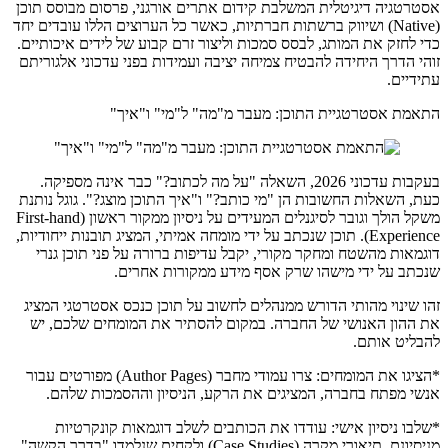
אסטרטגיה דיגיטלית המשלבת קידום אתרים אורגני, פרסום מבוסס תוכן
(Native) ושיווק ברשתות חברתיות, כאשר כל הערוצים הללו עובדים יחד
כדי לחזק את המותג, לבסס סמכות וליצור זרם קבוע של לידים איכותיים.
זוהי הדרך היחידה להבטיח צמיחה יציבה ועמידות בפני עדכוני אלגוריתם
עתידיים.
התאמת אסטרטגיית התוכן: מעבר מ"מה" ל"מי" ו"איך"
בעקבות עדכוני 2026, השאלה "על מה לכתוב?" כבר אינה מספיקה.
כעת, השאלות החשובות הן "מי כותב?" ו"איך התוכן מוצג?". גוגל נותנת
משקל הולך וגובר לסיגנלים המעידים על ניסיון ממקור ראשון (First-hand
Experience). תוכן שנכתב על ידי מומחה אמיתי, המציג תובנות ייחודיות,
דוגמאות מהשטח ומחקר מקורי, יקבל עדיפות ברורה על פני תוכן גנרי
שנכתב על ידי מישהו שרק אסף מידע ממקורות אחרים.
זהו שינוי מהותי הדורש ממנהלים לחשוב על תוכן כנכס אסטרטגי המציג
את ההון האנושי של החברה. במקום להסתיר את המומחים שלכם, יש
להבליט אותם.
*הציגו את המומחים: צרו עמודי מחבר (Author Pages) מפורטים עבור
אנשי מפתח בחברה, המציגים את הרקע, הניסיון וההסמכות שלהם.
*שלבו ניסיון אישי: עודדו את הכותבים לשלב דוגמאות קונקרטיות
מניסיונם, תיאורי מקרה (Case Studies) ולקחים שנלמדו "בדרך הקשה".