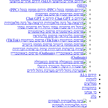
קידום אתרים מקצועי
(SEO)
קידום ממומן בגוגל (PPC)
פרסום בפייסבוק
קידום ב Chat GPT
הרצאה-על בינה מלאכותית
ניהול דף פייסבוק עסקי
פרסום באינסטגרם
פרסום בלינקדאין
פרסום בטיקטוק (TikTok)
פרסום ממומן ביוטיוב
שיווק ברשתות חברתיות
פרסום באאוטבריין
(Outbrain)
פרסום בטאבולה
דשבורד דיגיטלי
מערכת ניהול לידים
קידום ב-AI
לקוחות
ממליצים
בתקשורת
מי אנחנו
בלוג
בינה מלאכותית לעסקים