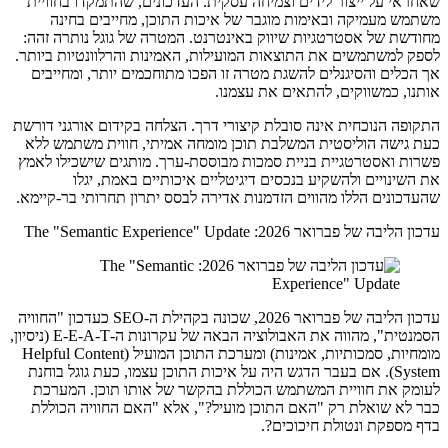
שאחראי על ייצור לידים וצמיחה עסקית. העדכונים, שהתמקדו בחוויית
משתמש מעמיקה ובאימות מוגבר של איכות התוכן, מחייבים בחינה
מחודשת של אסטרטגיות שיווק באינטרנט. המטרה של גוגל נותרה זהה:
לספק למשתמשים את התוצאות המועילות, האמינות והרלוונטיות ביותר.
אך הכלים והסיגנלים להשגת מטרה זו הפכו מתוחכמים יותר, ומחייבים
אותנו, כמשווקים, להתאים את עצמנו.
התקופה הנוכחית אינה סובלת קיצורי דרך. הצלחה בקידום אורגני דורשת
כעת גישה הוליסטית המשלבת תוכן מומחה אמיתי, חווית משתמש ללא
פשרות ואסטרטגיית בניית סמכות מבוססת-ערך. מותגים שישכילו לאמץ
את השינויים ולהשקיע בנכסים דיגיטליים איכותיים באמת, יגלו
שהעדכונים הללו מהווים הזדמנות אדירה לבסס יתרון תחרותי בר-קיימא.
עדכון הליבה של פברואר 2026: The "Semantic Experience" Update
עדכון הליבה של פברואר 2026, שכונה בקהילת ה-SEO כעדכון "החוויה
הסמנטית", מהווה את האבולוציה הבאה של עקרונות ה-E-E-A-T (ניסיון,
מומחיות, סמכותיות, אמינות) ומערכת התוכן המועיל (Helpful Content
System). אם בעבר הדגש היה על איכות התוכן עצמו, כעת גוגל בוחנת
לעומק את חוויית המשתמש הכוללת בהקשר של אותו תוכן. המערכת
כבר לא שואלת רק "האם התוכן מועיל?", אלא "האם החוויה הכוללת
בדף מספקת ונטולת חיכוכים?.