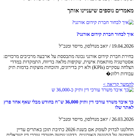
מאמרים נוספים שיעניינו אותך
איך לבחור חברת קידום אורגני?
19.04.2026 / יואב מנדלסון, מייסד ומנכ"ל
בחירת חברת קידום אורגני נכונה מתבססת על ארבעה מרכיבים מרכזיים:
אסטרטגיה מותאמת אישית, שקיפות מלאה בדיווח, התמקדות במדדי
הצלחה עסקיים (KPIs) ולא רק בדירוגים, והוכחות מוצקות בדמות תיק
עבודות רלוונ�
להמשך קריאה >
כך איבד משרד עורכי דין ותיק 36,000 ש"ח בחודש מבלי שאף אחד פרץ
לאתר שלו
26.03.2026 / יואב מנדלסון, מייסד ומנכ"ל
החלטנו לבדוק לעומק אם בשנת 2026 כתיבת תוכן באתרים עדיין
משפיעה על התנועה האורגנית. בדקנו שישה משרדי עורכי דין ישראלים