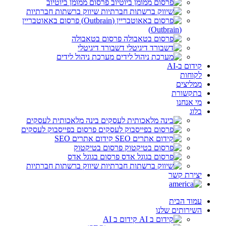
פרסום ממומן ביוטיוב
שיווק ברשתות חברתיות
פרסום באאוטבריין
(Outbrain)
פרסום בטאבולה
דשבורד דיגיטלי
מערכת ניהול לידים
קידום ב-AI
לקוחות
ממליצים
בתקשורת
מי אנחנו
בלוג
בינה מלאכותית לעסקים
פרסום בפייסבוק לעסקים
קידום אתרים SEO
פרסום בטיקטוק
פרסום בגוגל אדס
שיווק ברשתות חברתיות
יצירת קשר
עמוד הבית
השירותים שלנו
קידום ב AI