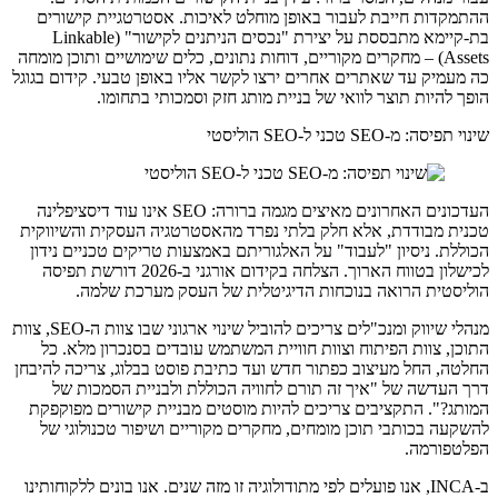
ההתמקדות חייבת לעבור באופן מוחלט לאיכות. אסטרטגיית קישורים
בת-קיימא מתבססת על יצירת "נכסים הניתנים לקישור" (Linkable
Assets) – מחקרים מקוריים, דוחות נתונים, כלים שימושיים ותוכן מומחה
כה מעמיק עד שאתרים אחרים ירצו לקשר אליו באופן טבעי. קידום בגוגל
הופך להיות תוצר לוואי של בניית מותג חזק וסמכותי בתחומו.
שינוי תפיסה: מ-SEO טכני ל-SEO הוליסטי
העדכונים האחרונים מאיצים מגמה ברורה: SEO אינו עוד דיסציפלינה
טכנית מבודדת, אלא חלק בלתי נפרד מהאסטרטגיה העסקית והשיווקית
הכוללת. ניסיון "לעבוד" על האלגוריתם באמצעות טריקים טכניים נידון
לכישלון בטווח הארוך. הצלחה בקידום אורגני ב-2026 דורשת תפיסה
הוליסטית הרואה בנוכחות הדיגיטלית של העסק מערכת שלמה.
מנהלי שיווק ומנכ"לים צריכים להוביל שינוי ארגוני שבו צוות ה-SEO, צוות
התוכן, צוות הפיתוח וצוות חוויית המשתמש עובדים בסנכרון מלא. כל
החלטה, החל מעיצוב כפתור חדש ועד כתיבת פוסט בבלוג, צריכה להיבחן
דרך העדשה של "איך זה תורם לחוויה הכוללת ולבניית הסמכות של
המותג?". התקציבים צריכים להיות מוסטים מבניית קישורים מפוקפקת
להשקעה בכותבי תוכן מומחים, מחקרים מקוריים ושיפור טכנולוגי של
הפלטפורמה.
ב-INCA, אנו פועלים לפי מתודולוגיה זו מזה שנים. אנו בונים ללקוחותינו