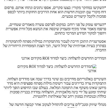
*השקיעו במחקר מקורי: בצעו סקרים, אספו נתונים ונתחו אותם. פרסום
דוח מקורי עם תובנות חדשות הוא אחת הדרכים החזקות ביותר לבסס
סמכות ולקבל קישורים טבעיים.
*העדיפו עומק על פני רוחב: במקום לפרסם עשרה מאמרים שטחיים,
פרסמו מאמר אחד מקיף ומעמיק שיכסה את הנושא מכל זווית אפשרית
ויהפוך למקור המידע המרכזי בתחום.
אסטרטגיית התוכן חייבת לעבור מהתמקדות במילות מפתח להתמקדות
בפתרון בעיות אמיתיות של קהל היעד, תוך הצגת המומחיות הייחודית של
החברה.
המדדים החדשים להצלחה: כיצד למדוד ROI מקידום אורגני
השינויים באלגוריתם מחייבים גם שינוי בדרך שבה אנו מודדים הצלחה.
התמקדות צרה בדירוגים עבור רשימת מילות מפתח ספציפית היא מדד
מיושן שאינו משקף את התמונה המלאה. בעולם שבו החיפוש הופך ליותר
שיחתי ומונע על ידי בינה מלאכותית, ההצלחה נמדדת בבניית סמכות
כוללת ובנוכחות במגוון רחב של שאילתות רלוונטיות.
מנהלי שיווק ומנכ"לים צריכים להתחיל לעקוב אחר קבוצה חדשה של