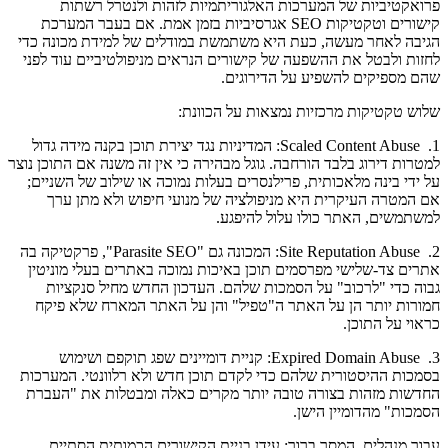
פרואקטיביות של המערכות האלגוריתמיות לזהות ולנטרל רשתות
קישורים וטקטיקות SEO אגרסיביות בזמן אמת. אם בעבר המערכת
הגיבה לאחר מעשה, כעת היא משתמשת במודלים של למידת מכונה כדי
לחזות ולבטל את ההשפעה של קישורים הנראים מניפולטיביים עוד לפני
שהם מספיקים להשפיע על הדירוגים.
שלוש טקטיקות מרכזיות נמצאות על הכוונת:
1. Scaled Content Abuse: המדיניות נגד יצירת תוכן בקנה מידה גדול
למטרות דירוג בלבד הורחבה. גוגל מבהירה כי אין זה משנה אם התוכן נוצר
על ידי בינה מלאכותית, פרילנסרים בעלות נמוכה או שילוב של השניים;
אם המטרה העיקרית היא מניפולציה של מנועי חיפוש ולא מתן ערך
למשתמשים, האתר כולו עלול להיפגע.
2. Site Reputation Abuse: המכונה גם "Parasite SEO", פרקטיקה בה
אתרים צד-שלישי מפרסמים תוכן באיכות נמוכה באתרים בעלי מוניטין
גבוה כדי "לרכוב" על הסמכות שלהם. העדכון החדש מחיל סנקציות
חמורות יותר הן על האתר ה"טפיל" והן על האתר המארח שלא פיקח
כראוי על התוכן.
3. Expired Domain Abuse: קניית דומיינים שפג תוקפם ושימוש
בסמכות ההיסטורית שלהם כדי לקדם תוכן חדש ולא רלוונטי. המערכות
החדשות מזהות בצורה טובה יותר מקרים כאלה ומבטלות את "העברת
הסמכות" מהדומיין הישן.
עבור מנהלים, המסר ברור: עידן בניית הקישורים הכמותית הסתיים.