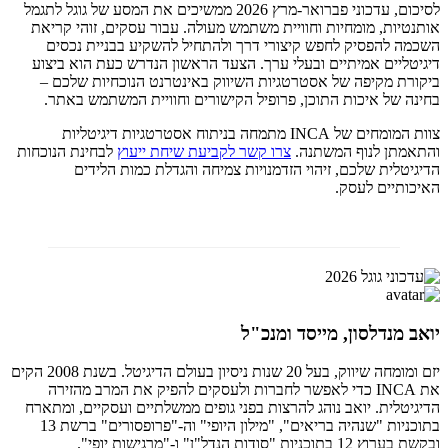
לסיכום, עדכוני פברואר-מרץ 2026 ממשיכים את המסע של גוגל לתגמל
אותנטיות, מומחיות וחוויית משתמש מעולה. עבור עסקים, זוהי קריאת
השכמה להפסיק לחפש קיצורי דרך ולהתחיל להשקיע בבניית נכסים
דיגיטליים אמיתיים ובעלי ערך. הצעד הראשון הנדרש כעת הוא ביצוע
ביקורת מקיפה של אסטרטגיות השיווק באינטרנט הנוכחיות שלכם –
בחינה של איכות התוכן, פרופיל הקישורים וחוויית המשתמש באתר.
צוות המומחים של INCA מתמחה בניתוח אסטרטגיות דיגיטליות
והתאמתן לנוף המשתנה.
צרו קשר לקביעת שיחת ייעוץ
לבחינת הנוכחות
הדיגיטלית שלכם, זיהוי הזדמנויות צמיחה והגדלת כמות הלידים
האיכותיים לעסק.
יואב מנדלסון, מייסד ומנכ"ל
יזם ומומחה שיווק, בעל 20 שנות ניסיון בעולם הדיגיטל. בשנת 2008 הקים
את INCA כדי לאפשר לחברות ולעסקים להפיק את המרב מהזירה
הדיגיטלית. יואב נוהג להרצות בפני גופים ממשלתיים ועסקיים, ומתארח
בתוכניות "שנהיה בריאים", "מילון היופי" וה-"פרופסורים" ברשת 13
ובקשת בערוץ 12 בתוכניות "סודות הנדל"ן" ו-"מרגישות יופי".