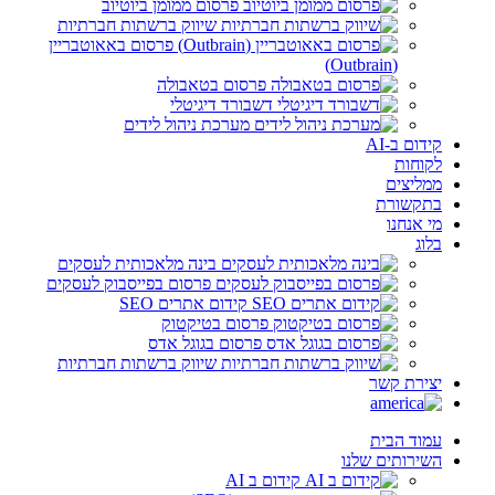
פרסום ממומן ביוטיוב
שיווק ברשתות חברתיות
פרסום באאוטבריין
(Outbrain)
פרסום בטאבולה
דשבורד דיגיטלי
מערכת ניהול לידים
קידום ב-AI
לקוחות
ממליצים
בתקשורת
מי אנחנו
בלוג
בינה מלאכותית לעסקים
פרסום בפייסבוק לעסקים
קידום אתרים SEO
פרסום בטיקטוק
פרסום בגוגל אדס
שיווק ברשתות חברתיות
יצירת קשר
עמוד הבית
השירותים שלנו
קידום ב AI