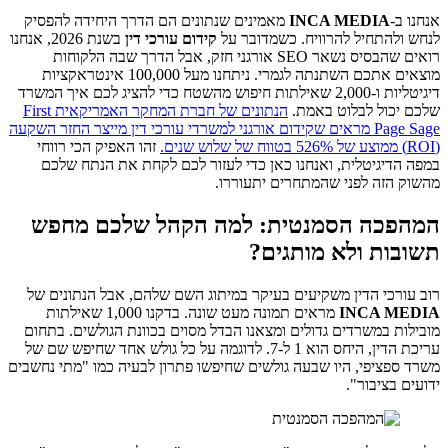
אנחנו ב-
INCA MEDIA
מאמינים שנתונים הם הדרך היחידה להפסיק
לנחש ולהתחיל להרוויח. כשמדובר על
קידום עורכי דין
בשנת 2026, אנחנו
רואים שהבסיס נשאר SEO אורגני חזק, אבל הדרך שבה הלקוחות
מוצאים אתכם השתנתה לגמרי. ניתחנו מעל 100,000 אינטראקציות
דיגיטליות ו-2,000 שאילתות חיפוש מהשטח כדי להציג לכם איך המשרד
שלכם יכול לבלוט באמת.
הנתונים של חברת המחקר האמריקאית First
Page Sage מראים שקידום אורגני למשרדי עורכי דין מייצר החזר השקעה
(ROI) ממוצע של 526% בטווח של שלוש שנים.
זהו האפיק הכי רווחי
במפה הדיגיטלית, ואנחנו כאן כדי לעזור לכם לקחת את הנתח שלכם
מהשוק הזה לפני שהמתחרים יתעוררו.
המהפכה הסמנטית: למה הקהל שלכם מחפש
תשובות ולא מותגים?
רוב עורכי הדין משקיעים בעיקר במיתוג השם שלהם, אבל הנתונים של
INCA MEDIA
מראים תמונה מעט שונה. בדקנו 1,000 שאילתות
מובילות במשרדים גדולים ומצאנו הבדל מסוים בכוונת הגולשים. בתחום
עריכת הדין, היחס הוא 1 ל-7. לדוגמה על כל גולש אחד שחיפש שם של
משרד ספציפי, היו שבעה גולשים שחיפשו פתרון לבעיה כמו "מתי נחשבים
ידועים בציבור".