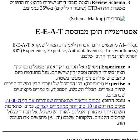
Review Schema:
הצגת כוכבי דירוג ישירות בתוצאות החיפוש
משפרת את ה-CTR (שיעור הקליקים) ב-35% בממוצע.
אסטרטגיית תוכן מבוססת E-E-A-T
גוגל וה-AI מחפשים היום הוכחות לאמינות. המודל שנקרא E-E-A-T
(Experience, Expertise, Authoritativeness, Trustworthiness) הוא
הסרגל לפיו נמדד התוכן שלכם.
Experience (ניסיון):
אל תכתבו רק "אנחנו מטפלים בנזיקין".
תציגו סיפורי הצלחה ופסקי דין שהשגתם. גוגל מתעדפת כיום
כותבים שיש להם ניסיון מעשי בשטח.
Expertise (מומחיות):
דפי הפרופיל של עורכי הדין במשרד חייבים
להיות עשירים. תכללו השכלה, הסמכות, ומאמרים מקצועיים
שכתבתם.
עומק התוכן:
נתונים מראים שמאמרים שעוברים את רף ה-2,000
מילים מדורגים פי 10 טוב יותר ממאמרים קצרים
. כמובן שהאיכות
חשובה יותר מהאורך אבל גם לאורך יש משקל. אל תפחדו לצלול
לפרטים הקטנים. הלקוחות שלכם (וה-AI) מחפשים את העומק
הזה.