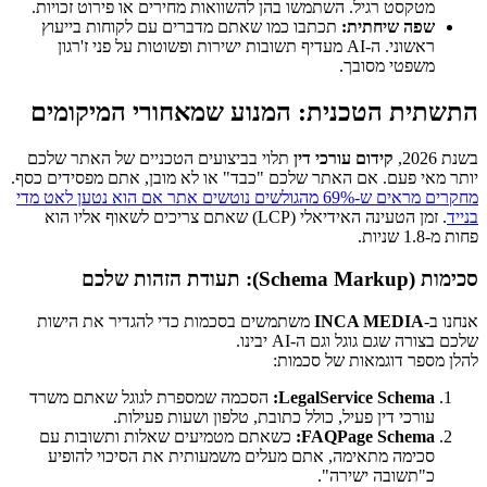
מטקסט רגיל. השתמשו בהן להשוואות מחירים או פירוט זכויות.
שפה שיחתית:
תכתבו כמו שאתם מדברים עם לקוחות בייעוץ
ראשוני. ה-AI מעדיף תשובות ישירות ופשוטות על פני ז'רגון
משפטי מסובך.
התשתית הטכנית: המנוע שמאחורי המיקומים
בשנת 2026,
קידום עורכי דין
תלוי בביצועים הטכניים של האתר שלכם
יותר מאי פעם. אם האתר שלכם "כבד" או לא מובן, אתם מפסידים כסף.
מחקרים מראים ש-69% מהגולשים נוטשים אתר אם הוא נטען לאט מדי
בנייד
. זמן הטעינה האידיאלי (LCP) שאתם צריכים לשאוף אליו הוא
פחות מ-1.8 שניות.
סכימות (Schema Markup): תעודת הזהות שלכם
אנחנו ב-
INCA MEDIA
משתמשים בסכמות כדי להגדיר את הישות
שלכם בצורה שגם גוגל וגם ה-AI יבינו.
להלן מספר דוגמאות של סכמות:
LegalService Schema:
הסכמה שמספרת לגוגל שאתם משרד
עורכי דין פעיל, כולל כתובת, טלפון ושעות פעילות.
FAQPage Schema:
כשאתם מטמיעים שאלות ותשובות עם
סכימה מתאימה, אתם מעלים משמעותית את הסיכוי להופיע
כ"תשובה ישירה".