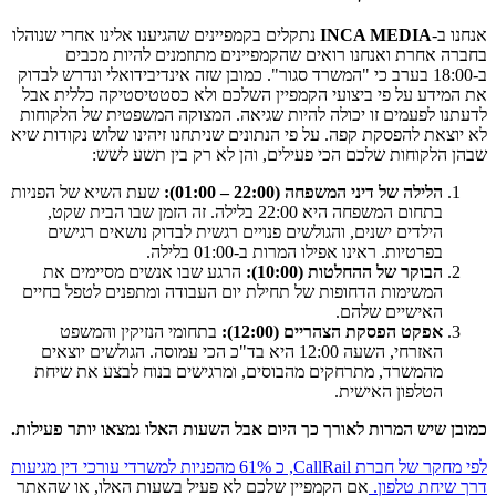
אנחנו ב-
INCA MEDIA
נתקלים בקמפיינים שהגיענו אלינו אחרי שנוהלו
בחברה אחרת ואנחנו רואים שהקמפיינים מתוזמנים להיות מכבים
ב-18:00 בערב כי "המשרד סגור". כמובן שזה אינדיבידואלי ונדרש לבדוק
את המידע על פי ביצועי הקמפיין השלכם ולא כסטטיסטיקה כללית אבל
לדעתנו לפעמים זו יכולה להיות שגיאה. המצוקה המשפטית של הלקוחות
לא יוצאת להפסקת קפה. על פי הנתונים שניתחנו זיהינו שלוש נקודות שיא
שבהן הלקוחות שלכם הכי פעילים, והן לא רק בין תשע לשש:
הלילה של דיני המשפחה (22:00 – 01:00):
שעת השיא של הפניות
בתחום המשפחה היא 22:00 בלילה. זה הזמן שבו הבית שקט,
הילדים ישנים, והגולשים פנויים רגשית לבדוק נושאים רגישים
בפרטיות. ראינו אפילו המרות ב-01:00 בלילה.
הבוקר של ההחלטות (10:00):
הרגע שבו אנשים מסיימים את
המשימות הדחופות של תחילת יום העבודה ומתפנים לטפל בחיים
האישיים שלהם.
אפקט הפסקת הצהריים (12:00):
בתחומי הנזיקין והמשפט
האזרחי, השעה 12:00 היא בד"כ הכי עמוסה. הגולשים יוצאים
מהמשרד, מתרחקים מהבוסים, ומרגישים בנוח לבצע את שיחת
הטלפון האישית.
כמובן שיש המרות לאורך כך היום אבל השעות האלו נמצאו יותר פעילות.
לפי מחקר של חברת CallRail, כ 61% מהפניות למשרדי עורכי דין מגיעות
דרך שיחת טלפון.
אם הקמפיין שלכם לא פעיל בשעות האלו, או שהאתר