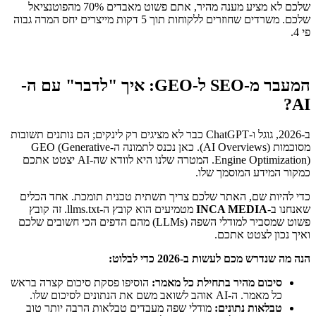
שלכם לא מציע מענה מהיר, אתם פשוט מאבדים 70% מהפוטנציאל
שלכם. משרדים שחוזרים ללקוחות תוך 5 דקות מייצרים יחס המרה גבוה
פי 4.
המעבר מ-SEO ל-GEO: איך "לדבר" עם ה-
AI?
ב-2026, גוגל ו-ChatGPT כבר לא מציגים רק לינקים; הם נותנים תשובות
מסוכמות (AI Overviews). כאן נכנס לתמונה ה-GEO (Generative
Engine Optimization). המטרה שלנו היא לוודא שה-AI יצטט אתכם
כמקור המידע המוסמך שלו.
כדי להיות שם, האתר שלכם צריך תשתית טכנית תומכת. אחד הכלים
שאנחנו ב-
INCA MEDIA
מטמיעים הוא קובץ ה-llms.txt. זה קובץ
פשוט שמסביר למודלי השפה (LLMs) מהם הדפים הכי חשובים שלכם
ואיך נכון לצטט אתכם.
הנה מה שנדרש מכם לעשות ב-2026 כדי לבלוט:
סיכום מהיר בתחילת כל מאמר:
הוסיפו פסקת סיכום קצרה בראש
כל מאמר. ה-AI אוהב לשואב משם את הנתונים לסיכום שלו.
טבלאות נתונים:
מודלי שפה מעבדים טבלאות הרבה יותר טוב