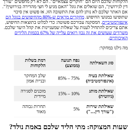
הלקוחות שלכם היום הם "חוקרים עצמאיים". הם לא רק מחפשים "עורך
דין לגירושין", הם שואלים את גוגל "האם מגיע לי חצי מהדירה בגירושין?".
אם האתר שלכם לא נותן להם את התשובה הזו, אז פשוט אין סיכוי
שתופיעו במנועי החיפוש.
מחקרים מראים ש-80% מהחיפושים בגוגל הם
אינפורמטיביים
. המסקנה עבורכם פשוטה: כדי לבלוט בתוצאות החיפוש,
אתם צריכים להתחיל לענות על שאלות שמעניינות את קהל היעד שלכם.
משרדים שעושים את זה נכון רואים עלייה של 67% בכמות הלידים
האיכותיים
.
מה גילנו במחקר:
נפח תנועה
רמת בשלות
סוג השאילתה
(ממוצע)
הלקוחות
שאילתת בעיה
שלב המחקר
75% – 85%
(אינפורמטיבית)
ובניית אמון
שאילתת מותג
מוכנים לסגירה
10% – 15%
(ניווטית)
מיידית
שאילתת שירות
תחרות גבוהה
5%
("עורך דין…")
מאוד
שעות המצוקה: מתי הליד שלכם באמת נולד?