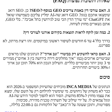
שאלות ותשובות נפוצות (FAQ)
1. האם עורכי דין באמת צריכים GEO בנוסף ל-SEO?
כן. SEO דואג
שימצאו אתכם בגוגל. GEO דואג שה-AI ימליץ עליכם כשמישהו שואל
את ChatGPT "מי עורך הדין הכי טוב לגירושין בתל אביב?". בלי GEO,
אתם נשארים מחוץ לשיחה.
2. כמה זמן לוקח לראות תוצאות בקידום אורגני לעורכי דין?
בדרך כלל 4 עד 6 חודשים לשיפור ראשוני במיקומים. זהו ריצת מרתון, לא
ספרינט.
3. האם כדאי להשקיע רק בביטויי "זנב ארוך"?
הנתונים שלנו מראים
שביטויים ארוכים (כמו "איך מחלקים דירה בירושה בין 3 אחים") ממירים
פי 3 טוב יותר מביטויים כלליים. השילוב הנכון הוא 70% תוכן זנב ארוך
ו-30% ביטויים תחרותיים.
סיכום
הנתונים של
INCA MEDIA
מוכיחים שהשיווק המשפטי ב-2026 הוא
כבר לא משחק של ניחושים. מי שימשיך להילחם רק על השם שלו, ימצא
את עצמו מחוץ ל-85% מהשוק. הסוד הוא להפוך למקור הידע שה-AI
וגוגל צמאים לו. על ידי שילוב של תשתית טכנית מהירה, סכימות
מפורטות, ותוכן שעונה על ה"כאב" של הלקוחות גם ב-22:00 בלילה,.