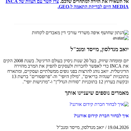
אל תשאירו את הזירה למתחרים שלכם.
צרו קשר עם הצוות של INCA
MEDIA היום לבדיקת התאמה ל-GEO.
יואב מנדלסון, מייסד ומנכ"ל
יזם ומומחה שיווק, בעל 20 שנות ניסיון בעולם הדיגיטל. בשנת 2008 הקים
את INCA כדי לאפשר לחברות ולעסקים להפיק את המרב מהזירה
הדיגיטלית. יואב נוהג להרצות בפני גופים ממשלתיים ועסקיים, ומתארח
בתוכניות "שנהיה בריאים", "מילון היופי" וה-"פרופסורים" ברשת 13
ובקשת בערוץ 12 בתוכניות "סודות הנדל"ן" ו-"מרגישות יופי".
מאמרים נוספים שיעניינו אותך
איך לבחור חברת קידום אורגני?
19.04.2026 / יואב מנדלסון, מייסד ומנכ"ל