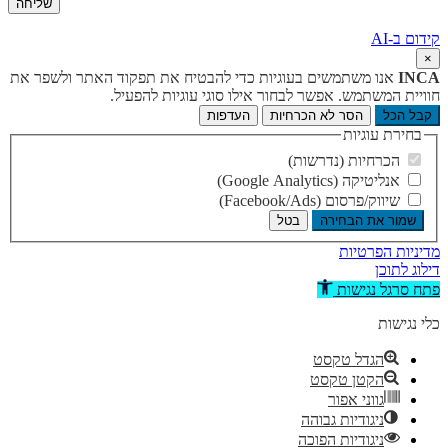
קידום ב-AI
×
INCA
אנו משתמשים בעוגיות כדי להבטיח את תפקוד האתר ולשפר את
חוויית המשתמש. אפשר לבחור אילו סוגי עוגיות להפעיל.
קבל הכל
הסר לא הכרחיות
העדפות
בחירת עוגיות
הכרחיות (נדרשות)
אנליטיקה (Google Analytics)
שיווק/פרסום (Facebook/Ads)
שמור את הבחירה
בטל
מדיניות הפרטיות
דילוג לתוכן
פתח סרגל נגישות
כלי נגישות
הגדל טקסט
הקטן טקסט
גווני אפור
ניגודיות גבוהה
ניגודיות הפוכה