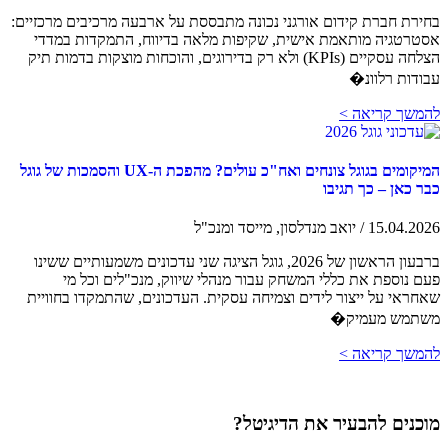
בחירת חברת קידום אורגני נכונה מתבססת על ארבעה מרכיבים מרכזיים:
אסטרטגיה מותאמת אישית, שקיפות מלאה בדיווח, התמקדות במדדי
הצלחה עסקיים (KPIs) ולא רק בדירוגים, והוכחות מוצקות בדמות תיק
עבודות רלוונ�
להמשך קריאה >
המיקומים בגוגל צונחים ואח"כ עולים? מהפכת ה-UX והסמכות של גוגל
כבר כאן – כך תגיבו
15.04.2026 / יואב מנדלסון, מייסד ומנכ"ל
ברבעון הראשון של 2026, גוגל הציגה שני עדכונים משמעותיים ששינו
פעם נוספת את כללי המשחק עבור מנהלי שיווק, מנכ"לים וכל מי
שאחראי על ייצור לידים וצמיחה עסקית. העדכונים, שהתמקדו בחוויית
משתמש מעמיק�
להמשך קריאה >
מוכנים להבעיר את הדיגיטל?