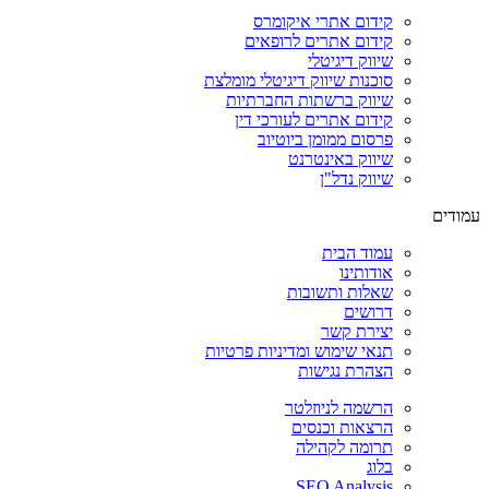
קידום אתרי איקומרס
קידום אתרים לרופאים
שיווק דיגיטלי
סוכנות שיווק דיגיטלי מומלצת
שיווק ברשתות החברתיות
קידום אתרים לעורכי דין
פרסום ממומן ביוטיוב
שיווק באינטרנט
שיווק נדל"ן
עמודים
עמוד הבית
אודותינו
שאלות ותשובות
דרושים
יצירת קשר
תנאי שימוש ומדיניות פרטיות
הצהרת נגישות
הרשמה לניוזלטר
הרצאות וכנסים
תרומה לקהילה
בלוג
SEO Analysis