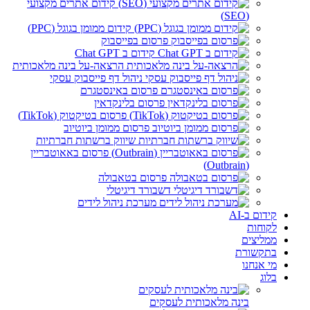
קידום אתרים מקצועי
(SEO)
קידום ממומן בגוגל (PPC)
פרסום בפייסבוק
קידום ב Chat GPT
הרצאה-על בינה מלאכותית
ניהול דף פייסבוק עסקי
פרסום באינסטגרם
פרסום בלינקדאין
פרסום בטיקטוק (TikTok)
פרסום ממומן ביוטיוב
שיווק ברשתות חברתיות
פרסום באאוטבריין
(Outbrain)
פרסום בטאבולה
דשבורד דיגיטלי
מערכת ניהול לידים
קידום ב-AI
לקוחות
ממליצים
בתקשורת
מי אנחנו
בלוג
בינה מלאכותית לעסקים