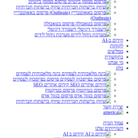
פרסום ממומן ביוטיוב
שיווק ברשתות חברתיות
פרסום באאוטבריין
(Outbrain)
פרסום בטאבולה
דשבורד דיגיטלי
מערכת ניהול לידים
קידום ב-AI
לקוחות
ממליצים
בתקשורת
מי אנחנו
בלוג
בינה מלאכותית לעסקים
פרסום בפייסבוק לעסקים
קידום אתרים SEO
פרסום בטיקטוק
פרסום בגוגל אדס
שיווק ברשתות חברתיות
יצירת קשר
עמוד הבית
השירותים שלנו
קידום ב AI