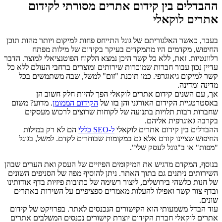
ההבדלים בין קידום אתרים מסורתי לקידום
אתרים לוקאלי
בעבר, כאשר האלגוריתם של גוגל התייחס פחות למיקום ויותר מהות תוכן
החיפוש, מקדמים היו מתמקדים בעיקר בקידום של מילות מפתח
רלוונטיות. זאת, ללא כל קשר היכן נמצא הלקוח הפוטנציאלי למוצר. הדבר
עדיין נכון עבור חברות שמוכרות שירותים ומוצרים ברחבי העולם ללא כל
קשר למיקום גיאוגרפי. כמו תוכנת "זום" למשל, שבה משתמשים בכל
מדינה ומדינה.
אך, עם השנים קידום אתרים לוקאלי הפך להיות חלק חשוב הן
באסטרטגיית הקידום האורגני והן בזו של
הקידום הממומן
. מדוע? משום
שחברות רבות תלויות בתנועה של לקוחות שרוצים לרכוש מעסקים
בקרבה גאוגרפית אליהם.
ההבדלים בין קידום אתרים לוקאלי
ל-SEO כללי
הם לא רק במילות
החיפוש שציינו קודם אלא גם במקומות שבוחרים לקדם. למשל, בגוגל
"מפות" או ב"גוגל לעסק שלי".
בנוסף, המקדם מדגיש את המיקומים הפיזיים של העסק ואת הערים שבהן
השירותים ניתנים גם בתוך האתר. ניתן להוסיף מפה של הסניפים השונים
של חנות כלשהי בירושלים, ליצור רשימה של כתובות פיזיות בדף אודותינו
ובדף צור קשר ואפילו להעלות מאמרים ספציפיים על השירות באתרים
שונים.
עוד הבדל משמעותי הוא הקישורים הנכנסים לאתר. בפרויקט של קידום
אתרים לוקאלי חברת הקידום יוצרת קישורים נכנסים המשלבים אתרים