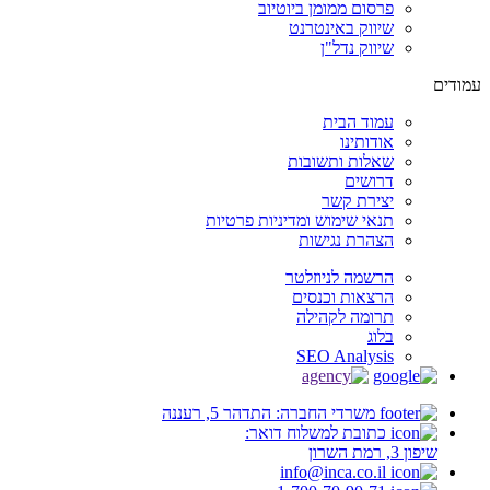
פרסום ממומן ביוטיוב
שיווק באינטרנט
שיווק נדל"ן
עמודים
עמוד הבית
אודותינו
שאלות ותשובות
דרושים
יצירת קשר
תנאי שימוש ומדיניות פרטיות
הצהרת נגישות
הרשמה לניוזלטר
הרצאות וכנסים
תרומה לקהילה
בלוג
SEO Analysis
משרדי החברה: התדהר 5, רעננה
כתובת למשלוח דואר:
שיפון 3, רמת השרון
info@inca.co.il