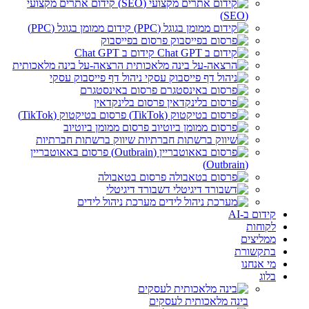
קידום אתרים מקצועי
(SEO)
קידום ממומן בגוגל (PPC)
פרסום בפייסבוק
קידום ב Chat GPT
הרצאה-על בינה מלאכותית
ניהול דף פייסבוק עסקי
פרסום באינסטגרם
פרסום בלינקדאין
פרסום בטיקטוק (TikTok)
פרסום ממומן ביוטיוב
שיווק ברשתות חברתיות
פרסום באאוטבריין
(Outbrain)
פרסום בטאבולה
דשבורד דיגיטלי
מערכת ניהול לידים
קידום ב-AI
לקוחות
ממליצים
בתקשורת
מי אנחנו
בלוג
בינה מלאכותית לעסקים