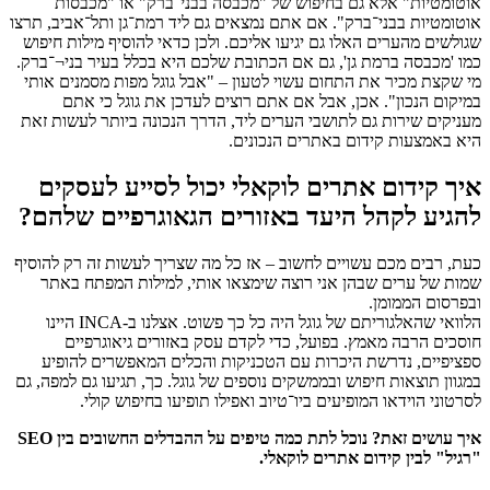
אוטומטיות" אלא גם בחיפוש של "מכבסה בבני־ברק" או "מכבסות
אוטומטיות בבני־ברק". אם אתם נמצאים גם ליד רמת־גן ותל־אביב, תרצו
שגולשים מהערים האלו גם יגיעו אליכם. ולכן כדאי להוסיף מילות חיפוש
כמו 'מכבסה ברמת גן', גם אם הכתובת שלכם היא בכלל בעיר בני¬־ברק.
מי שקצת מכיר את התחום עשוי לטעון – "אבל גוגל מפות מסמנים אותי
במיקום הנכון". אכן, אבל אם אתם רוצים לעדכן את גוגל כי אתם
מעניקים שירות גם לתושבי הערים ליד, הדרך הנכונה ביותר לעשות זאת
היא באמצעות קידום באתרים הנכונים.
איך קידום אתרים לוקאלי יכול לסייע לעסקים
להגיע לקהל היעד באזורים הגאוגרפיים שלהם?
כעת, רבים מכם עשויים לחשוב – אז כל מה שצריך לעשות זה רק להוסיף
שמות של ערים שבהן אני רוצה שימצאו אותי, למילות המפתח באתר
ובפרסום הממומן.
הלוואי שהאלגוריתם של גוגל היה כל כך פשוט. אצלנו ב-INCA היינו
חוסכים הרבה מאמץ. בפועל, כדי לקדם עסק באזורים גיאוגרפיים
ספציפיים, נדרשת היכרות עם הטכניקות והכלים המאפשרים להופיע
במגוון תוצאות חיפוש ובממשקים נוספים של גוגל. כך, תגיעו גם למפה, גם
לסרטוני הוידאו המופיעים ביו־טיוב ואפילו תופיעו בחיפוש קולי.
איך עושים זאת? נוכל לתת כמה טיפים על ההבדלים החשובים בין SEO
"רגיל" לבין קידום אתרים לוקאלי.