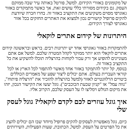
של מקומונים באזורי הקידום. למשל, פורטל באותה עיר שבה ממוקם
העסק. גם בקידום מסורתי כללי עושים זאת, אך כאשר מתמקדים באזור
גאוגרפי מסוים משקיעים את התקציב באזור זה. בחרו חברה שיודעת
להקים פרופיל קישורים נכון ולמצוא את האתרים החזקים בכל אזור
גאוגרפי לצורך הקידום.
היתרונות של קידום אתרים לוקאלי
להתמקדות באזור גאוגרפי אחד יש יתרונות רבים. בראש ובראשונה קידום
אתרים לוקאלי הוא יותר ממוקד לקהל המטרה שלכם. למשל אם אתם
מעוניינים להופיע אך ורק עבור לקוחות בהרצליה תוכלו להשקיע את כל
התקציב באזור זה.
בנוסף, קל יותר להתמקד באזור אחד מאשר להתפזר לכל הארץ או לכל
קוראי העברית בעולם. אתם יכולים ליצור שפע של מאמרים הכוללים
ביטויים הרלוונטיים לאזור (למשל בהרצליה להזכיר את "הרצליה פיתוח",
"נווה עמל" או "קניון שבעת הכוכבים"). גוגל יעשו את הקישור הנכון, יזהו
את מיקום הגולש וימליצו לו על העסק שלכם, הקרוב אליו.
איך גוגל עוזרים לכם לקדם לוקאלי? גוגל לעסק
שלי
כיום, גוגל מאפשרת לעסקים להקים פרופיל מיוחד שבו הם יכולים להציג
את כל הפרטים על העסק. למשל, הכתובת, שעות הפעילות, השירותים