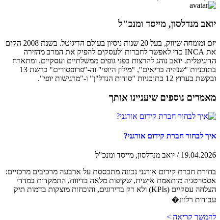
יואב מנדלסון, מייסד ומנכ"ל
יזם ומומחה שיווק, בעל 20 שנות ניסיון בעולם הדיגיטל. בשנת 2008 הקים
את INCA כדי לאפשר לחברות ולעסקים להפיק את המרב מהזירה
הדיגיטלית. יואב נוהג להרצות בפני גופים ממשלתיים ועסקיים, ומתארח
בתוכניות "שנהיה בריאים", "מילון היופי" וה-"פרופסורים" ברשת 13
ובקשת בערוץ 12 בתוכניות "סודות הנדל"ן" ו-"מרגישות יופי".
מאמרים נוספים שיעניינו אותך
איך לבחור חברת קידום אורגני?
19.04.2026 / יואב מנדלסון, מייסד ומנכ"ל
בחירת חברת קידום אורגני נכונה מתבססת על ארבעה מרכיבים מרכזיים:
אסטרטגיה מותאמת אישית, שקיפות מלאה בדיווח, התמקדות במדדי
הצלחה עסקיים (KPIs) ולא רק בדירוגים, והוכחות מוצקות בדמות תיק
עבודות רלוונ�
להמשך קריאה >