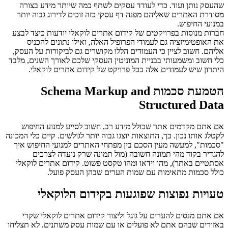
שהעסק נותן ועוד. כדי לעודד עסקים לשתף כמה שיותר מידע בצורה
מסודרת האתרים שאליהם מפנה דף עסקי כזה זוכים לדירוג גבוה יותר
במנועי החיפוש.
חברות מנוסות בפרויקטים של קידום אתרים לוקאלי יודעות כיצד לבצע
את האופטימיזציה גם לעמודי הפרופיל האלה, ואילו נתונים להכניס
אליהם. חשוב לציין כי העמודים הללו מקושרים גם לביקורות על העסק,
כלי חשוב ומשמעותי בבניית המוניטין העסקי שלכם לאורך השנים, מלבד
היתרון שיש לעמודים אלה בכל פרויקט של קידום אתרים לוקאלי.
הטמעת סכמות Schema Markup and
Structured Data
אם אתם מקדמים אתר שכולל מידע רב, חשוב לסייע למנוע החיפוש
לקטלג אותו נכון. כך, התוצאות יוצגו גבוה יותר לגולשים. קיים כלי המכונה
"סכמות", למעשה מעין הסכם בין מפתחי האתרים למנועי החיפוש איך
להגדיר בקוד מהי תמונה חשובה (מול תמונה שרק נועדה לצרכים
אסתטיים באתר), מהו וידאו ומהו טקסט פשוט. קידום אתרים לוקאלי
כולל סכמות מתאימות עם שמות הערים שבהן העסק פועל.
טעויות נפוצות שפוגעות בקידום הלוקאלי
אם אתם מנסים להערים על גוגל וליצור קידום אתרים לוקאלי שקרי
באזורים שבהם אתם לא פועלים או עם שמות עסק משתנים, לא תצליחו