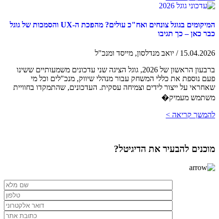
המיקומים בגוגל צונחים ואח"כ עולים? מהפכת ה-UX והסמכות של גוגל
כבר כאן – כך תגיבו
15.04.2026 / יואב מנדלסון, מייסד ומנכ"ל
ברבעון הראשון של 2026, גוגל הציגה שני עדכונים משמעותיים ששינו
פעם נוספת את כללי המשחק עבור מנהלי שיווק, מנכ"לים וכל מי
שאחראי על ייצור לידים וצמיחה עסקית. העדכונים, שהתמקדו בחוויית
משתמש מעמיק�
להמשך קריאה >
מוכנים להבעיר את הדיגיטל?