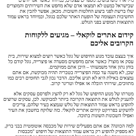
מיליארד משתמשים. מספרים עצומים, במיוחד כאשר אנו יודעים
שבישראל כמעט לא תמצאו אדם שלא מחפש את השירותים והמוצרים
שלו ברשת לפני ביצוע החלטות חשובות. מכאן, אפשר להבין את
החשיבות העצומה של הופעת האתר שלכם בגוגל, ובמיוחד בראש עמוד
התוצאות המופיע בפני הגולש.
קידום אתרים לוקאלי – מגיעים ללקוחות
הקרובים אליכם
איך בעצם עובד מנוע החיפוש של גוגל כאשר רוצים למצוא שירות, בית
עסק או מוצר? כאשר אתם מחפשים מסעדה או פיצרייה, גוגל קודם כל
בוחן נתון אחד משמעותי – היכן אתם ממוקמים.
שכן, לא משנה עד כמה הפיצרייה בטבריה תהיה מבוקשת, אם אתם
נמצאים באילת היא לא תגיע אליכם. הדבר נכון לגבי תחומים רבים כמו
מתווכים, שירותי הובלה או אפילו וטרינר קרוב.
מטרתו של מנוע החיפוש של גוגל לא רק להציג ולפרסם עסקים אלא
להעניק לגולש את התוצאה הקרובה ביותר למבוקשו. לכן, עסקים שרוצים
להופיע בראש עמוד התוצאות של גולש שנמצא בעיר שלהם, צריכים
להשקיע בפרויקט קידום אתרים לוקאלי. כזה שלוקח בחשבון את העיר
ואפילו השכונות השונות בתוכה.
למה הכוונה? אם אתם מפעילים שירות של מכבסה אוטומטית בבני ברק,
לא מספיק להופיע רק בראש עמוד התוצאות של חיפוש "מכבסות