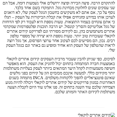
להתקדם הרבה. פיצה הבירה ופיצה ירושלים אולי נשמעות דומה, אבל הם
שני עסקים שונים לחלוטין מבחינת גוגל. התמקדו בשם אחד בלבד.
נוסף על כך, אם אתם לא משקיעים בחשבון הגוגל לעסק שלי, לא דואגים
לעדכן אותו במידע ומזניחים אפילו את קבלת הביקורות על העסק – תגלו
כי אתם צונחים בעמוד התוצאות. טעות נוספת היא לעבוד רק לפי הדוחות
של גוגל אנליטיקס והסרץ' קונסול. יש הרבה תוכנות ופלטפורמות שמקדמי
אתרים משתמשים בהן, גם לקידום מסורתי וגם לפרויקט קידום אתרים
לוקאלי שעובדות טוב יותר. טעות נוספת היא יצירה של מספרי טלפון
רבים. נכון, הם מסייעים לכם לעקוב אחר ערוצי הפרסום, אך גוגל רוצה
לראות שהטלפון של העסק הוא אחיד ומופיע גם באתר וגם בגוגל העסק
שלי.
לסיכום, כפי שניתן להבין שעבור מרבית העסקים קידום אתרים לוקאלי
באמצעות חברה המתמחה בתחום יכול להזניק את העסק. הוא מאפשר
חשיפה משמעותית לקהל היעד המתאים ביותר לעסק בעלויות משתלמות
יותר מקידום כללי. למעשה אינכם מבזבזים הון על קידום בפני גולשים
שאינם פוטנציאליים להפוך ללקוחות משלמים. INCA מתמחה בשנים
האחרונות במגוון פרויקטים של קידום אתרים לוקאלי ויכולה להיות מנוע
הצמיחה שלכם עוד השנה בתחום זה. פנו אלינו עוד היום לקבלת הצעה
משתלמת לקידום האתר והמותג שלכם.