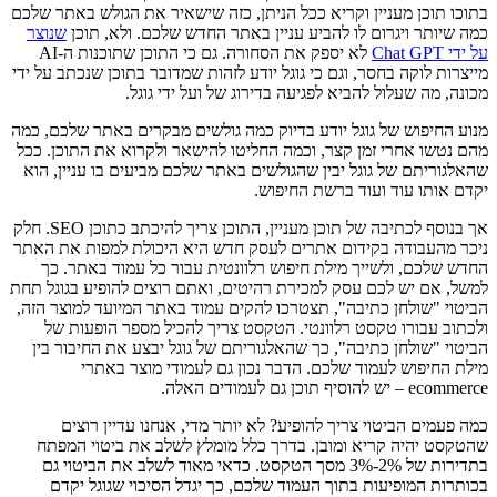
בתוכו תוכן מעניין וקריא ככל הניתן, כזה שישאיר את הגולש באתר שלכם
כמה שיותר ויגרום לו להביע עניין באתר החדש שלכם. ולא, תוכן
שנוצר
על ידי Chat GPT
לא יספק את הסחורה. גם כי התוכן שתוכנות ה-AI
מייצרות לוקה בחסר, וגם כי גוגל יודע לזהות שמדובר בתוכן שנכתב על ידי
מכונה, מה שעלול להביא לפגיעה בדירוג של ועל ידי גוגל.
מנוע החיפוש של גוגל יודע בדיוק כמה גולשים מבקרים באתר שלכם, כמה
מהם נטשו אחרי זמן קצר, וכמה החליטו להישאר ולקרוא את התוכן. ככל
שהאלגוריתם של גוגל יבין שהגולשים באתר שלכם מביעים בו עניין, הוא
יקדם אותו עוד ועוד ברשת החיפוש.
אך בנוסף לכתיבה של תוכן מעניין, התוכן צריך להיכתב כתוכן SEO. חלק
ניכר מהעבודה בקידום אתרים לעסק חדש היא היכולת למפות את האתר
החדש שלכם, ולשייך מילת חיפוש רלוונטית עבור כל עמוד באתר. כך
למשל, אם יש לכם עסק למכירת רהיטים, ואתם רוצים להופיע בגוגל תחת
הביטוי "שולחן כתיבה", תצטרכו להקים עמוד באתר המיועד למוצר הזה,
ולכתוב עבורו טקסט רלוונטי. הטקסט צריך להכיל מספר הופעות של
הביטוי "שולחן כתיבה", כך שהאלגוריתם של גוגל יבצע את החיבור בין
מילת החיפוש לעמוד שלכם. הדבר נכון גם לעמודי מוצר באתרי
ecommerce – יש להוסיף תוכן גם לעמודים האלה.
כמה פעמים הביטוי צריך להופיע? לא יותר מדי, אנחנו עדיין רוצים
שהטקסט יהיה קריא ומובן. בדרך כלל מומלץ לשלב את ביטוי המפתח
בתדירות של 2%-3% מסך הטקסט. כדאי מאוד לשלב את הביטוי גם
בכותרות המופיעות בתוך העמוד שלכם, כך יגדל הסיכוי שגוגל יקדם