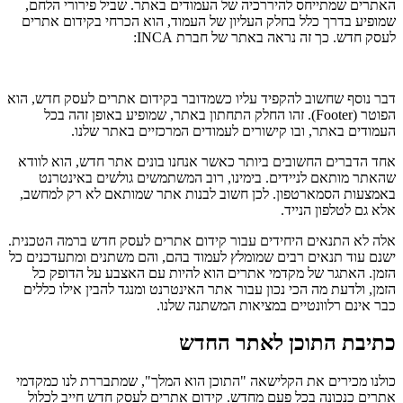
האתרים שמתייחס להיררכיה של העמודים באתר. שביל פירורי הלחם,
שמופיע בדרך כלל בחלק העליון של העמוד, הוא הכרחי בקידום אתרים
לעסק חדש. כך זה נראה באתר של חברת INCA:
דבר נוסף שחשוב להקפיד עליו כשמדובר בקידום אתרים לעסק חדש, הוא
הפוטר (Footer). זהו החלק התחתון באתר, שמופיע באופן זהה בכל
העמודים באתר, ובו קישורים לעמודים המרכזיים באתר שלנו.
אחד הדברים החשובים ביותר כאשר אנחנו בונים אתר חדש, הוא לוודא
שהאתר מותאם לניידים. בימינו, רוב המשתמשים גולשים באינטרנט
באמצעות הסמארטפון. לכן חשוב לבנות אתר שמותאם לא רק למחשב,
אלא גם לטלפון הנייד.
אלה לא התנאים היחידים עבור קידום אתרים לעסק חדש ברמה הטכנית.
ישנם עוד תנאים רבים שמומלץ לעמוד בהם, והם משתנים ומתעדכנים כל
הזמן. האתגר של מקדמי אתרים הוא להיות עם האצבע על הדופק כל
הזמן, ולדעת מה הכי נכון עבור אתר האינטרנט ומנגד להבין אילו כללים
כבר אינם רלוונטיים במציאות המשתנה שלנו.
כתיבת התוכן לאתר החדש
כולנו מכירים את הקלישאה "התוכן הוא המלך", שמתבררת לנו כמקדמי
אתרים כנכונה בכל פעם מחדש. קידום אתרים לעסק חדש חייב לכלול