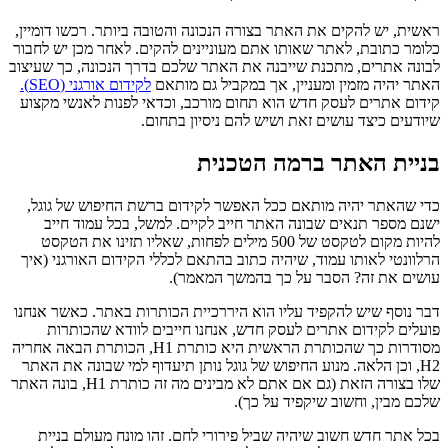
ראשית, יש להקים את האתר בצורה הנכונה והטובה ביותר. רכשו דומיין,
כלומר כתובת, לאתר שאותו אתם מעוניינים להקים. לאחר מכן יש לחבור
לבונה אתרים, מתכנת שייבנה את האתר שלכם בדרך הנכונה, כך שעיצוב
האתר יהיה מזמין ומעניין, אך במקביל גם מותאם
לקידום אורגני (SEO).
קידום אתרים לעסק חדש הוא תחום מורכב, וכדאי לפנות לאנשי מקצוע
שיודעים כיצד עושים זאת ושיש להם ניסיון בתחום.
בניית האתר ברמה הטכנית
כדי שהאתר יהיה מותאם ככל האפשר לקידום ברשת החיפוש של גוגל,
ישנם מספר תנאים שבונה האתר חייב לקיים. למשל, בכל עמוד חייב
להיות מקום לטקסט של 500 מילים לפחות, שאליו תזינו את הטקסט
הרלוונטי לאותו עמוד, שיהיה כתוב בהתאם לכללי הקידום האורגני (איך
עושים את זה? הסבר על כך בהמשך המאמר).
דבר נוסף שיש להקפיד עליו הוא היררכיית הכותרות באתר. כאשר אנחנו
פועלים לקידום אתרים לעסק חדש, אנחנו חייבים לוודא שהכותרות
מסודרות כך שהכותרת הראשית היא כותרת H1, הכותרת הבאה אחריה
H2, וכן הלאה. מנוע החיפוש של גוגל נותן תיעדוף למי שבונה את האתר
שלו בצורה הזאת (גם אם אתם לא מבינים מה זה כותרת H1, בונה האתר
שלכם מבין, וחשוב שיקפיד על כך).
בכל אתר חדש חשוב שיהיה שביל פירורי לחם. זהו מונח מעולם בניית