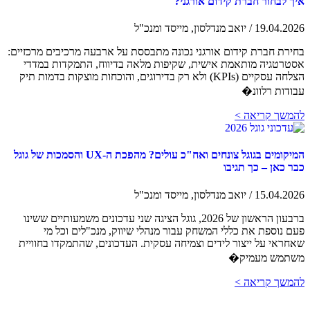
איך לבחור חברת קידום אורגני?
19.04.2026 / יואב מנדלסון, מייסד ומנכ"ל
בחירת חברת קידום אורגני נכונה מתבססת על ארבעה מרכיבים מרכזיים:
אסטרטגיה מותאמת אישית, שקיפות מלאה בדיווח, התמקדות במדדי
הצלחה עסקיים (KPIs) ולא רק בדירוגים, והוכחות מוצקות בדמות תיק
עבודות רלוונ�
להמשך קריאה >
המיקומים בגוגל צונחים ואח"כ עולים? מהפכת ה-UX והסמכות של גוגל
כבר כאן – כך תגיבו
15.04.2026 / יואב מנדלסון, מייסד ומנכ"ל
ברבעון הראשון של 2026, גוגל הציגה שני עדכונים משמעותיים ששינו
פעם נוספת את כללי המשחק עבור מנהלי שיווק, מנכ"לים וכל מי
שאחראי על ייצור לידים וצמיחה עסקית. העדכונים, שהתמקדו בחוויית
משתמש מעמיק�
להמשך קריאה >