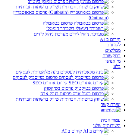
פרסום ממומן ביוטיוב
שיווק ברשתות חברתיות
פרסום באאוטבריין
(Outbrain)
פרסום בטאבולה
דשבורד דיגיטלי
מערכת ניהול לידים
קידום ב-AI
לקוחות
ממליצים
בתקשורת
מי אנחנו
בלוג
בינה מלאכותית לעסקים
פרסום בפייסבוק לעסקים
קידום אתרים SEO
פרסום בטיקטוק
פרסום בגוגל אדס
שיווק ברשתות חברתיות
יצירת קשר
עמוד הבית
השירותים שלנו
קידום ב AI