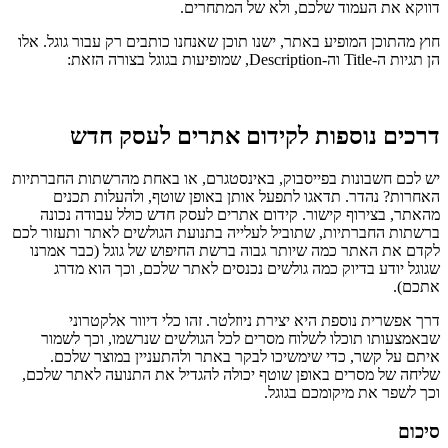
דווקא את העמוד שלכם, ולא של המתחרים.
חוץ מהתוכן המופיע באתר, ישנו תוכן שאנחנו כותבים רק עבור גוגל. אלו
הן תגיות ה-Title וה-Description, שמופיעות בגוגל בצורה הזאת:
דרכים נוספות לקידום אתרים לעסק חדש
יש לכם חשבונות בפייסבוק, באינסטגרם, או באחת מהרשתות החברתיות
האחרות? נהדר. תדאגו לתפעל אותן באופן שוטף, ולהעלות תכנים
מהאתר, בצירוף קישור. קידום אתרים לעסק חדש כולל עבודה נכונה
ברשתות החברתיות, שתוביל לעלייה בתנועת הגולשים לאתר ותעזור לכם
לקדם את האתר כמה שיותר גבוה ברשת החיפוש של גוגל (כבר אמרנו
שגוגל יודע בדיוק כמה גולשים נכנסים לאתר שלכם, וכך הוא מדרג
אתכם).
דרך אפשרית נוספת היא יצירת ניוזלטר. זהו כלי דיוור אלקטרוני
שבאמצעותו תוכלו לשלוח מסרים לכל הגולשים שנרשמו, וכך לשמור
איתם על קשר, כדי שימשיכו לבקר באתר ולהתעניין במוצר שלכם.
שליחה של מסרים באופן שוטף יכולה להגדיל את התנועה לאתר שלכם,
וכך לשפר את מיקומכם בגוגל.
סיכום