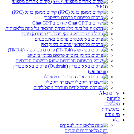
קידום אתרים מקצועי
(SEO)
קידום ממומן בגוגל (PPC)
פרסום בפייסבוק
קידום ב Chat GPT
הרצאה-על בינה מלאכותית
ניהול דף פייסבוק עסקי
פרסום באינסטגרם
פרסום בלינקדאין
פרסום בטיקטוק (TikTok)
פרסום ממומן ביוטיוב
שיווק ברשתות חברתיות
פרסום באאוטבריין
(Outbrain)
פרסום בטאבולה
דשבורד דיגיטלי
מערכת ניהול לידים
קידום ב-AI
לקוחות
ממליצים
בתקשורת
מי אנחנו
בלוג
בינה מלאכותית לעסקים