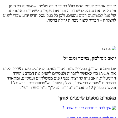
קידום אתרים לעסק חדש כולל בתוכו תורה שלמה, שמשתנה כל הזמן
ומתאימה את עצמה לרשתות החברתיות שקמות, לשינויים באלגוריתם
של גוגל ולמשתנים רבים נוספים. ולכן כל בעל עסק חדש יודע שכדי להגיע
להצלחה – הכרחי ליצור נוכחות גדולה ברשת.
יואב מנדלסון, מייסד ומנכ"ל
יזם ומומחה שיווק, בעל 20 שנות ניסיון בעולם הדיגיטל. בשנת 2008 הקים
את INCA כדי לאפשר לחברות ולעסקים להפיק את המרב מהזירה
הדיגיטלית. יואב נוהג להרצות בפני גופים ממשלתיים ועסקיים, ומתארח
בתוכניות "שנהיה בריאים", "מילון היופי" וה-"פרופסורים" ברשת 13
ובקשת בערוץ 12 בתוכניות "סודות הנדל"ן" ו-"מרגישות יופי".
מאמרים נוספים שיעניינו אותך