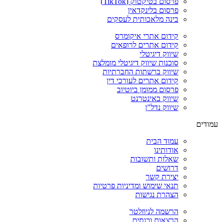
פרסום בטיקטוק (TikTok)
פרסום בלינקדאין
בינה מלאכותית לעסקים
קידום אתרי איקומרס
קידום אתרים לרופאים
שיווק דיגיטלי
סוכנות שיווק דיגיטלי מומלצת
שיווק ברשתות החברתיות
קידום אתרים לעורכי דין
פרסום ממומן ביוטיוב
שיווק באינטרנט
שיווק נדל"ן
עמודים
עמוד הבית
אודותינו
שאלות ותשובות
דרושים
יצירת קשר
תנאי שימוש ומדיניות פרטיות
הצהרת נגישות
הרשמה לניוזלטר
הרצאות וכנסים