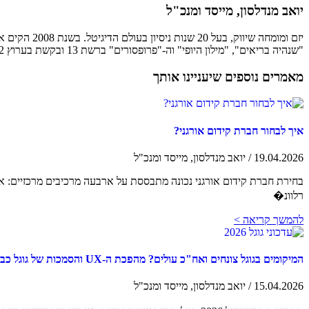
יואב מנדלסון, מייסד ומנכ"ל
"שנהיה בריאים", "מילון היופי" וה-"פרופסורים" ברשת 13 ובקשת בערוץ 12 בתוכניות "סודות הנדל"ן" ו-"מרגישות יופי".
מאמרים נוספים שיעניינו אותך
איך לבחור חברת קידום אורגני?
19.04.2026 / יואב מנדלסון, מייסד ומנכ"ל
רלוונ�
להמשך קריאה >
המיקומים בגוגל צונחים ואח"כ עולים? מהפכת ה-UX והסמכות של גוגל כבר כאן – כך תגיבו
15.04.2026 / יואב מנדלסון, מייסד ומנכ"ל