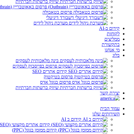
שיווק ברשתות חברתיות
פרסום באאוטבריין (Outbrain)
פרסום בטאבולה
דשבורד דיגיטלי
מערכת ניהול לידים
קידום ב-AI
לקוחות
ממליצים
בתקשורת
מי אנחנו
בלוג
בינה מלאכותית לעסקים
פרסום בפייסבוק לעסקים
קידום אתרים SEO
פרסום בטיקטוק
פרסום בגוגל אדס
שיווק ברשתות חברתיות
יצירת קשר
עמוד הבית
השירותים שלנו
קידום ב AI
קידום אתרים מקצועי (SEO)
קידום ממומן בגוגל (PPC)