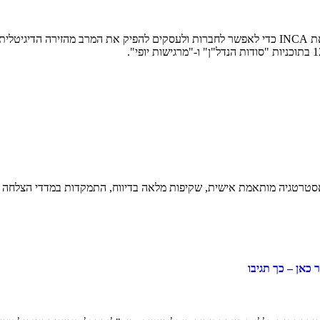
יזם ומומחה שיווק, בעל 20 שנות ניסיון בעולם הדיגיטל. בשנת 2008 הקים את INCA כדי לאפשר לחברות ול