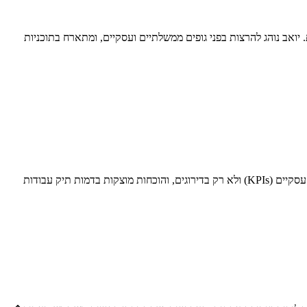
עסקים להפיק את המרב מהזירה הדיגיטלית. יואב נוהג להרצות בפני גופים ממשלתיים ועסקיים, ומתארח בתוכניות
בחירת חברת קידום אורגני נכונה מתבססת על ארבעה מרכיבים מרכזיים: אסטרטגיה מותאמת אישית, שקיפות מלאה בדיווח, התמקדות במדדי הצלחה עסקיים (KPIs) ולא רק בדירוגים, והוכחות מוצקות בדמות תיק עבודות