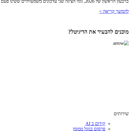
ברבעון הראשון של 2026, גוגל הציגה שני עדכונים משמעותיים ששינו פעם נוספת את כללי המשחק עבור מנהלי שיווק, מנכ"לים וכל מי שאחראי על ייצור לידים וצמיחה עסקית. העדכונים, שהתמקדו בחוויית משתמש מעמיק�
להמשך קריאה >
מוכנים להבעיר את הדיגיטל?
שירותים
קידום ב AI
פרסום בגוגל ממומן