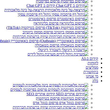
פרסום בפייסבוק
קידום ב Chat GPT
הרצאה-על בינה מלאכותית
ניהול דף פייסבוק עסקי
פרסום באינסטגרם
פרסום בלינקדאין
פרסום בטיקטוק (TikTok)
פרסום ממומן ביוטיוב
שיווק ברשתות חברתיות
פרסום באאוטבריין (Outbrain)
פרסום בטאבולה
דשבורד דיגיטלי
מערכת ניהול לידים
קידום ב-AI
לקוחות
ממליצים
בתקשורת
מי אנחנו
בלוג
בינה מלאכותית לעסקים
פרסום בפייסבוק לעסקים
קידום אתרים SEO
פרסום בטיקטוק
פרסום בגוגל אדס
שיווק ברשתות חברתיות