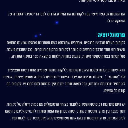
ולאחר שנוצר קשר אישי חזק יותר.
אם השגתם גם קשר אישי עם הלקוח וגם את המידע הדרוש לכם, הרי שסיכויי הסגירה של
העסקה יגדלו.
פרסונליזציה
לקוחות העולם הצביעו ברגליים. מחקרים שפורסמו בעת האחרונה מראים שמענה מותאם
אישית הוא אחד הדברים החשובים ביותר ללקוחות בתקופה הנוכחית. ככל שחברה פועלת
מול הלקוח בצורה שאינה אישית, פוגעת בחוויית הלקוח וכתוצאה מכך בסיכויי הסגירה.
וודאו שחווית הלקוח שלכם היא כזו שנותנת ללקוח תחושה שרואים אותו כישות ספציפית
ולא "אחד מ..". שאתם מבינים את צרכיו הייחודיים ונותנים לו מענה מותאם אישית. אנשים
לא תמיד יזכרו מה אמרתם, אבל כמעט תמיד יזכרו איך גרמתם להם להרגיש. לקוחות הם
קודם כל אנשים.
יש היום פתרונות רבים שמאפשרים לעבוד בצורה פרסונאלית עם כמות גדולה של לקוחות
ותוך מעבר בין ערוצי תקשורת שונים. שווה לבחון את הפתרונות הרלוונטיים אליכם בהתאם
לסוג המכירה, ערוצי התקשורת בהם אתם משתמשים לנהל את הקשר עם הלקוח ועוד.