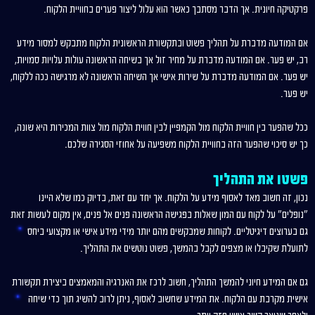
פרקטיקה חיונית. אך הדבר מסתבך כאשר הוא עלול ליצור פערים בחוויית הלקוח.
אם המודעה מדברת על תהליך פשוט ובתקשורת הראשונית הלקוח מתבקש למסור מידע
רב, יש פער. אם המודעה מדברת על מחיר זול אך בשיחה הראשונה עולות עלויות סמויות,
יש פער. אם המודעה מדברת על שירות אישי אך השיחה הראשונה לא מרגישה ככה ללקוח,
יש פער.
ככל שהפער בין חוויית הלקוח מול הקמפיין לבין חווית הלקוח מול צוות המכירות היא שונה,
כך יש סיכוי שהפער הזה בחוויית הלקוח משפיעה על אחוזי הסגירה שלכם.
פשטו את התהליך
נכון, זה חשוב מאד לאסוף מידע על הלקוח. אך יחד עם זאת, בדיוק כמו שלא היינו
"נופלים" על לקוח עם המון שאלות בפגישה הראשונה פנים אל פנים, אין מקום לעשות זאת
גם בערוצים דיגיטליים. לקוחות שמבקשים מהם יותר מידי מידע אישי או מקצועי ביחס
לתועלת שקיבלו או מצפים לקבל בהמשך, פשוט נוטשים את התהליך.
גם אם המידע חיוני להמשך התהליך, חשוב לרכז את האנרגיה והמאמצים ביצירת תקשורת
אישית מקרבת עם הלקוח. את המידע שחשוב לאסוף, ניתן לרוב להשיג תוך כדי שיחה