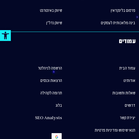
פרסום בלינקדאין
שיווק באינטרנט
בינה מלאכותית לעסקים
שיווק נדל"ן
פתח סר
עמודים
עמוד הבית
הרשמה לניוזלטר
אודותינו
הרצאות וכנסים
שאלות ותשובות
תרומה לקהילה
דרושים
בלוג
יצירת קשר
SEO Analysis
תנאי שימוש ומדיניות פרטיות