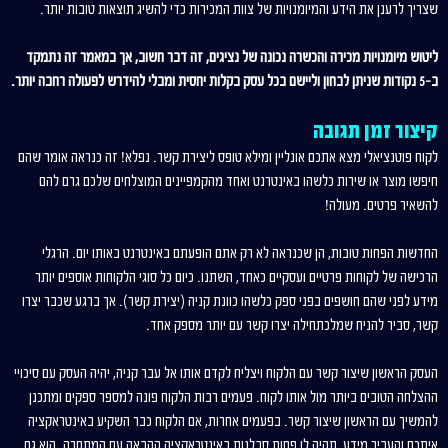
שצריך לרענן את הידע והמיומנויות של צוות המכירות כדי להשיג תוצאות טובות יותר.
ליטוש מיומנויות מכירה והכשרה נכונה של נציגים, זה דבר חשוב, אך במאמר זה נתמקד
ב-5 נקודות שניתן לבחון וליישם בכל עסק בקלות יחסית ומבלי להידרש לפעולה רחבה יותר.
קיצור זמן תגובה
לקוח פוטנציאלי מצא אתכם אונליין ומילא טופס ליצירת קשר. נפלא! זה כנראה אומר שהם
חיפשו מוצר או שירות כלשהו באינטרנט ואחד מהקמפיינים המוצלחים שלכם גרם להם
להשאיר פרטים. מעולה!
החדשות הפחות טובות, הן שכנראה לא רק אתם הופעתם באינטרנט באותו יום. הרגלי
הרכישה של לקוחות פרטיים ועסקיים כאחד, השתנו. כיום כל סוגי הלקוחות אוספים יותר
מידע לפני שהם חושפים בפני ספק כלשהו כוונת קניה (יצירת קשר). אך ברגע שכבר יצרו
קשר, סביר להניח שמלכתחילה יצרו קשר עם יותר מספק אחד.
העסק הראשון שיצור קשר עם הלקוח ויצליח לקדם אותו אל עבר קניה, יהיה העסק עם סיכויי
ההצלחה הטובים ביותר מול אותו לקוח. פעמים רבות הלקוח פונה למספר ספקים ומתכנן
להמשיך עם הראשון שיצור קשר. בפעמים אחרות, אם הלקוח כבר השקיע באינטראקציה
איתכם והעביר מידע, תהיה לו פחות סבלנות באינטראקציה ההבאה עם המתחרה. הוא גם