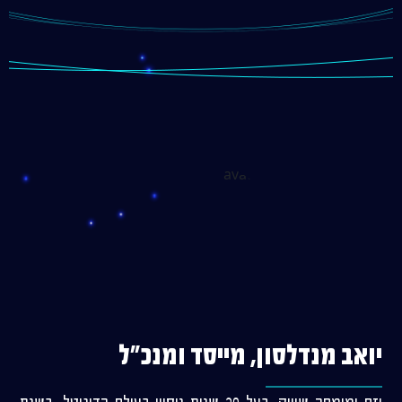
יואב מנדלסון, מייסד ומנכ"ל