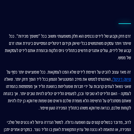
זרם חזק וקבוע של לידים נכנסים הוא חלק משמעותי וחשוב בכל "משפך מכירות". ככל
שיותר ויותר עסקים משתמשים בכלי שיווק וקידום דיגיטליים המסייעים ביצירת אותו זרם
קבוע של לידים, עולים אתגרים חדשים בתהליכי גיוס הלקוח ובהמרת אותם לידים לעסקאות
של ממש.
זה מאד עצוב להביט על רשימת לידים שלא הפכו לעסקאות. ככל שמוציאים יותר כסף על
שיווק דיגיטלי
, האינטרס לממש את מירב הפוטנציאל הטמון בכל ליד הופך חזק יותר. שאלה
שאני נשאל לעתים קרובות על ידי חברות שמצליחות בהשגת הליד אך מפספסות בהמרתו
לעסקה – האם הלידים לא טובים? ובכן, לפעמים הלידים יכולים להיות טובים יותר. אך בהנחה
שאתם מסתכלים על הרשימה הלא מומרת שלכם ורואים שם שמות שדווקא כן יכלו להיות
לקוחות שלכם, כנראה שדווקא משהו בתהליך המכירה טעון שיפור.
לרוב, מדובר בכשלים קטנים עם השפעה גדולה. למשל הגדרה וניהול לא נכונים של שלבי
המכירה, או התאמה לא נכונה של ערוץ התקשורת לאופן בו הליד נוצר. במקרים אחרים יתכן