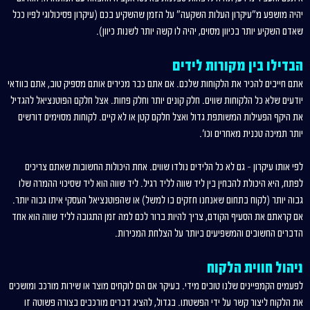
יהיה מושפע מ"עיקרון העלות השקעה" על הזמן שהשקיע בכם (עיקרון פסיכולוגי לפיו ככל
שאדם השקיע יותר בכיוון מסוים, יהיה לו קשה יותר לשנות כיוון).
הבדילו בין מקורות לידים
אתם חייבים להכיר את הלקוחות שלכם. אם אתם כבר מכירים אותם מספיק טוב, אתם בוודאי
יודעים שלא כל הלקוחות שווים. חלק קונים יותר וחלק פחות. אצל חלקם הפוטנציאל להגדיל
את היקף הפעילות המשותפת גדול ואצל חלקם קטן או לא קיים. לקוחות מסוימים דורשים
יותר תמיכה טכנית מאחרים וכו'.
לפי אותו עיקרון – גם לא כל הלידים נולדו שווים. אחת היכולות החשובות שאתם צריכים
לפתח, היא היכולת להבחין בין ליד שווה לליד רגיל. ליד שווה הוא ליד שסיכוי ההמרה שלו
גבוה יותר (לקוח בתחום שאנחנו חזקים בו למשל) או שהפוטנציאל העסקי איתו גבוה יותר.
אם קראתם את הסעיף הקודם, צריך להיות ברור לכם למה זמן התגובה לליד שווה הוא אחד
הדברים החשובים והמשפיעים ביותר על הצלחת המכירות.
ניהול חווית הלקוח
לפעמים הקמפיינים שלנו טובים מידי. בעיקר אם הם לוקחים מוצר או שירות מורכב ומושכים
את הלקוח ליצור קשר על ידי הפשטתו. בגדול, להציג דברים מורכבים בצורה פשוטה זו