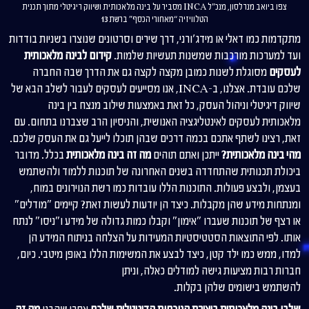
צפו ביואב מנדלסון, מנכ"ל INCA מסביר על בינה מלאכותית ושיווק דיגיטלי מתוך תכנית
הטלוויזיה “מאחורי הכסף" ברשת 13
מתקדמות כמו דאלי או מידג'ורני, דרך שירים וסרטונים שנוצרו בשניות בודדות
ועד למערכות מורכבות שמשנות תעשיות שלמות.
קידום לבינה מלאכותית
לעסקים
מסוגלת לשנות כמובן מקצה לקצה גם את הדרך שבה החברה
שלכם עובדת. אצלנו, ב-INCA, אנו מסייעים לעסקים לעבור לשלב הבא של
שיווק דיגיטלי וניהול העסק, כל זאת באמצעות שילוב מנצח בין בינה
מלאכותית לעסקים לאינטליגציה האנושית, והניסיון הרב שצברנו בתחום. עם
זאת, רצינו לשתף אתכם בכמה דרכים שבהן תוכלו לייעל גם את העסק שלכם.
מהי בינה מלאכותית?
ייתכן ואתם תוהים
מה זה בינה מלאכותית
בכלל. מדובר
ביכולת תכנותית שהתחדדה בשנים האחרונה של תוכנות ללמוד ולהשתמש
בעצמן, ולבצע פעולות. התוכנות הללו עובדות כמו רשת הנוירונים במוח,
ומנתחות מידע שהן מקבלות. כיצד הן יודעות לעשות זאת? קיימים "מודלים"
או רצף של תוכנות שעברו "אימון" וקבלו כמות גדולה של מידע ו"ניסו" לנתח
אותו. לפי התוצאות הסטטיסטיות המעידות על הצלחה בניתוח המידע הן
למדו, ממש כמו ילד קטן, כיצד לבצע את המשימות הללו באופן מיטבי. כיום,
חברות רבות מציעות גישה למודלים כאלה, וניתן
להשתמש בישומים שלהן בקלות.