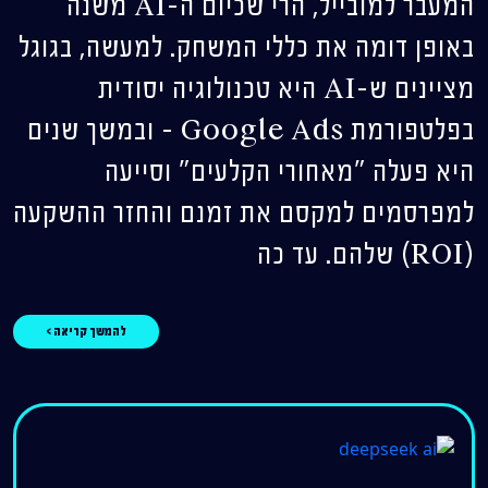
המעבר למובייל, הרי שכיום ה-AI משנה
באופן דומה את כללי המשחק. למעשה, בגוגל
מציינים ש-AI היא טכנולוגיה יסודית
בפלטפורמת Google Ads – ובמשך שנים
היא פעלה "מאחורי הקלעים" וסייעה
למפרסמים למקסם את זמנם והחזר ההשקעה
(ROI) שלהם. עד כה
להמשך קריאה >