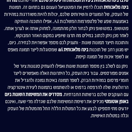
שלבו בינה מלאכותית ביצירת הנוכחות הדיגיטלית שלכם
אחרי שהבנו
מה זה
בינה מלאכותית
תוכלו לדמיין את הפוטנציאל העצום גם בתחום זה. תמונות
של העסק, של המוצרים והשירותים שלכם, יכולות להיות משודרגות במהירות
באמצעות שפע של פלטפורמות המשלבות AI. אפילו התוכנה הוותיקה
פוטושופ. בפוטושופ ניתן לבחור חלק מהתמונה, למחוק אותה או לערוך אותה.
לאחר מכן ניתן לכתוב במילים מה תרצו שיופיע במקום האזור המבוקש,
והתוכנה תייצר תמונות שונות – ותעניק לכם מספר אפשרויות לבחירה. כיום,
יש מגוון רחב של תוכנות
בינה מלאכותית
ai
שמסוגלות לייצר תמונה מאפס
או לשפר איכות של תמונה קיימת.
ניתן גם לשלב בין מספר תמונות שונות ואפילו להעתיק סגנונות ציור של
אמנים מפורסמים. עבור בית העסק, כל היתרונות האלה מאפשרים לייצר
חומרי פרסום במהירות הבזק. לשפר תמונה באיכות נמוכה ולהגדיל את
הרזולוציה שלה להדפסה בדפוס או להשתמש בתמונות ליצירת אינטרקציה
עם העוקבים שלכם ברשתות החברתיות.
מסדרים את המשימות השונות ביום
באופן אוטומטי
מכירים את רשימת המשימות שלכם שגדלה מדי שעה, ואינכם
יודעים מתי תספיקו לבצע את כל המטלות הללו? החל מהמטלות של העסק
וכלה במטלות האישיות.