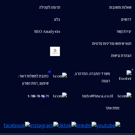
שאלות ותשובות
תרומה לקהילה
דרושים
בלוג
יצירת קשר
SEO Analysis
תנאי שימוש ומדיניות פרטיות
הצהרת נגישות
משרדי החברה: התדהר 5,
כתובת למשלוח דואר:
רעננה
שיפון 3, רמת השרון
1-700-70-90-71
info@inca.co.il
מפת אתר