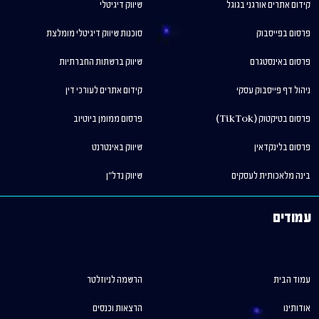
קידום אתרים אורגני בגוגל
שיווק דיגיטלי
פרסום בפייסבוק
סוכנות שיווק דיגיטלי מומלצת
פרסום באינסטגרם
שיווק ברשתות החברתיות
ניהול דף פייסבוק עסקי
קידום אתרים לעורכי דין
פרסום בטיקטוק (TikTok)
פרסום ממומן ביוטיוב
פרסום בלינקדאין
שיווק באינטרנט
בינה מלאכותית לעסקים
שיווק נדל"ן
עמודים
עמוד הבית
הרשמה לניוזלטר
אודותינו
הרצאות וכנסים