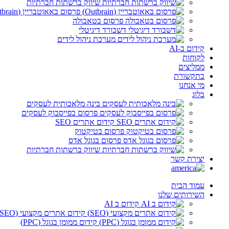
שיווק ברשתות חברתיות
פרסום באאוטבריין (Outbrain)
פרסום בטאבולה
דשבורד דיגיטלי
מערכת ניהול לידים
קידום ב-AI
לקוחות
ממליצים
בתקשורת
מי אנחנו
בלוג
בינה מלאכותית לעסקים
פרסום בפייסבוק לעסקים
קידום אתרים SEO
פרסום בטיקטוק
פרסום בגוגל אדס
שיווק ברשתות חברתיות
יצירת קשר
עמוד הבית
השירותים שלנו
קידום ב AI
קידום אתרים מקצועי (SEO)
קידום ממומן בגוגל (PPC)