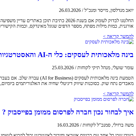
יואב מנדלסון, מייסד ומנכ"ל
/
26.03.2026
אורגנית, כמות מילות מפתח, מספר הדפים שגוגל מאינדקס, וכמות הקישורי
להמשך קריאה >
בינה מלאכותית לעסקים: כלי ה-AI והאסטרטגיות שחובה להכיר ב-2026
עומר שועלי, מנהל תיקי לקוחות
/
25.03.2026
מאבדים נתח שוק. כסוכנות שיווק דיגיטלי שחיה את האלגוריתמים ביומיום, אנחנו ב-INCA Media לא מסתכלים על AI כעל "גימיק טכנולוגי", אל
להמשך קריאה >
איך לבחור נכון חברה לפרסום ממומן בפייסבוק ?
משה ברזילי, סמנכ"ל לקוחות
/
16.03.2026
בעידן שבו כל אחד עם כרטיס אשראי וחיבור לאינטרנט יכול לקרוא לעצמ