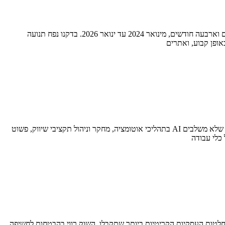
החלטנו לבדוק לעומק אם בשנת 2026 כתיבת תוכן באתרים עדיין משפיעה על התנועה האורגנית. בדקנו שישה משרדי עורכי דין ישראלים לאורך עשרים וארבעה חודשים, מינואר 2024 עד ינואר 2026. בדקנו נפח תנועה
אופן קבוע, ואתרים
הטמעת בינה מלאכותית לעסקים (AI for Business) עברה שלב. אם בעבר הסתפקנו בכתיבת פוסטים בסיסיים, שנת 2026 מציגה מציאות שבה עסקים שלא משלבים AI בתהליכי אוטומציה, מחקר וניהול תקציבי שיווק, פשוט
לטות העסקיות הקריטיות ביותר שתקבלו. השוק רווי בהבטחות לחשיפה,