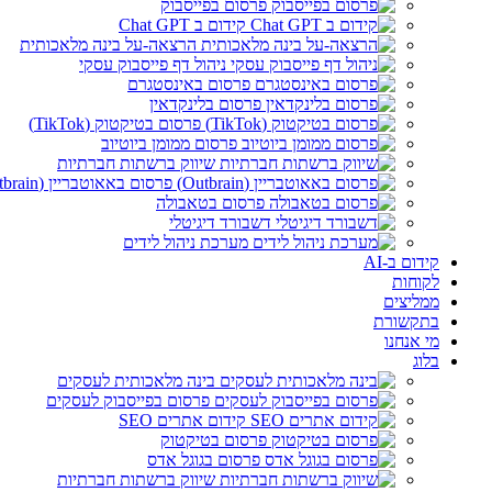
פרסום בפייסבוק
קידום ב Chat GPT
הרצאה-על בינה מלאכותית
ניהול דף פייסבוק עסקי
פרסום באינסטגרם
פרסום בלינקדאין
פרסום בטיקטוק (TikTok)
פרסום ממומן ביוטיוב
שיווק ברשתות חברתיות
פרסום באאוטבריין (Outbrain)
פרסום בטאבולה
דשבורד דיגיטלי
מערכת ניהול לידים
קידום ב-AI
לקוחות
ממליצים
בתקשורת
מי אנחנו
בלוג
בינה מלאכותית לעסקים
פרסום בפייסבוק לעסקים
קידום אתרים SEO
פרסום בטיקטוק
פרסום בגוגל אדס
שיווק ברשתות חברתיות