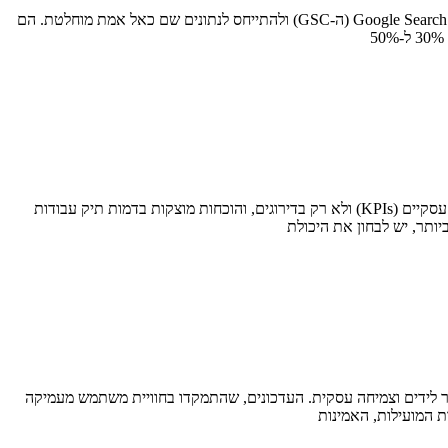
מחקר מעמיק של INCA מגלה: האמת מאחורי ה-Anonymous Queries ואיך להחזיר אותן לדוחות מנהלי שיווק ומנכ"לים רגילים לפתוח את ה-Google Search Console (ה-GSC) ולהתייחס לנתונים שם כאל אמת מוחלטת. הם
בחירת חברת קידום אורגני נכונה מתבססת על ארבעה מרכיבים מרכזיים: אסטרטגיה מותאמת אישית, שקיפות מלאה בדיווח, התמקדות במדדי הצלחה עסקיים (KPIs) ולא רק בדירוגים, והוכחות מוצקות בדמות תיק עבודות
ותר, יש לבחון את היכולת
אי על ייצור לידים וצמיחה עסקית. העדכונים, שהתמקדו בחוויית משתמש מעמיקה
 המועילות, האמינות