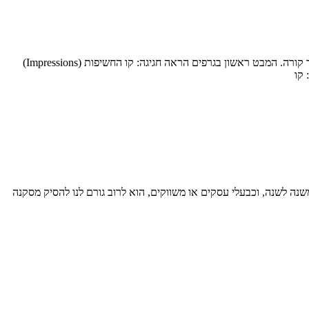
אם אתם מנהלים בתחום השיווק דיגיטלי בישראל, סביר להניח שפתחתם את ה-Google Search Console שלכם בשנה האחרונה והרגשתם שמשהו מוזר קורה. המבט ראשון בגרפים הראה חגיגה: קו החשיפות (Impressions)
 קו
ממכשירי מובייל. המספר הזה מטפס משנה לשנה, וכבעלי עסקים או משווקים, הוא לרוב גורם לנו להסיק מסקנה