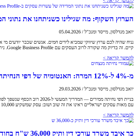
להמשך קריאה >
הערוץ השקוף: מה שגילינו כשניתחנו את נתוני המדידה של עשרות
יואב מנדלסון, מייסד ומנכ"ל
/
05.04.2026
נניח שהיה לכם ערוץ שיווקי שמביא לידים חמים. אנשים שכבר יודעים מי 
קיים. זה בדיוק מה שקורה לרוב העסקים עם Google Business Profile. ניתחנו מדגם רחב של אתרים עסקיים ישראליים —
להמשך קריאה >
מ-4% ל-12% המרה: האנטומיה של דפי הנחיתה שמשאירים למתחרים שלכם אבק ב-2026
יואב מנדלסון, מייסד ומנכ"ל
/
29.03.2026
בניית דפי נחיתה ממירים — 
עם מאות עסקים ישראליים ראינו את זה שוב ושוב: עסק שמשקיע 10,000 ש"ח בחודש על Google Ads ושולח את כל התנועה
להמשך קריאה >
כך איבד משרד עורכי דין ותיק 36,000 ש"ח בחודש מבלי שאף אחד פרץ לאתר שלו