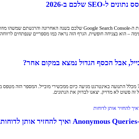
ימה – הוא בצניחה חופשית. הגרף הזה נראה כמו מספריים שנפתחים לרווחה:
יל, אבל הכסף הגדול נמצא במקום אחר?
מובייל מביא תנועה, דסקטופ מביא את הכסף: מה שגילינו מנתוני 2026 72% מכלל התנועה באינטרנט מגיעה כיום 
 זה פשוט לא מדויק. יצאנו לבדוק את הנתונים.