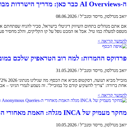
ה-AI Overviews כבר כאן: מדריך הישרדות מבוסס נתונים ל-SEO שלכם ב-2026
יואב מנדלסון, מייסד ומנכ"ל
/
08.06.2026
מטפס למעלה כמו טיל. אבל אז המבט נופל על קו הקליקים, והלב מחסיר פע
להמשך קריאה >
פרדוקס ההמרות: למה רוב הטראפיק שלכם במובי
יואב מנדלסון, מייסד ומנכ"ל
/
31.05.2026
אחת ברורה: "צריך להשקיע קודם כל במובייל". זה נשמע לגמרי הגיוני – אבל
להמשך קריאה >
מחקר מעמיק של INCA מגלה: האמת מאחורי ה-Anonymous Queries ואיך להחזיר אותן לדוחות
יואב מנדלסון, מייסד ומנכ"ל
/
10.05.2026