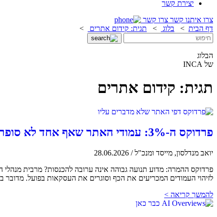
יצירת קשר
צרו איתנו קשר
צרו קשר
דף הבית
>
בלוג
>
תגית: קידום אתרים
>
הבלוג
של INCA
תגית: קידום אתרים
פרדוקס ה-3%: עמודי האתר שאף אחד לא סופר, אבל סוגרים את העסקאות
יואב מנדלסון, מייסד ומנכ"ל
/
28.06.2026
פרדוקס ההמרה: מדוע תנועה גבוהה אינה ערובה להכנסות? מרבית מנהלי הש
לזיהוי העמודים המכריעים את הכף וסוגרים את העסקאות בפועל. מדובר ב
להמשך קריאה >